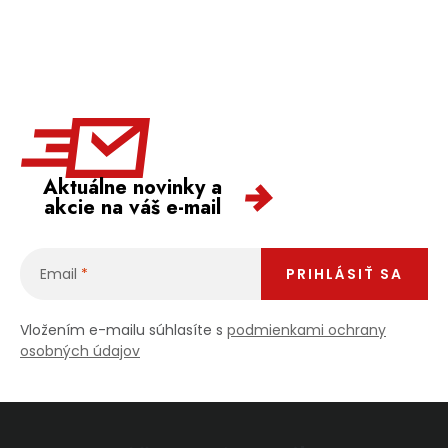
PODPORA
Reklamačný formulár
Odstúpenie v lehote 14 dní
Obchodné podmienky
Reklamačný poriadok
Podmienky ochrany osobných údajov
Aktuálne novinky a
akcie na váš e-mail
+
Přihlášení
Registrace
Email
PRIHLÁSIŤ SA
Vložením e-mailu súhlasíte s
podmienkami ochrany
osobných údajov