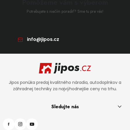
Pomôžeme vám s výberom
Potrebujete s niečím poradiť? Sme tu pre vás!
info
@
jipos.cz
Zápätie
Jipos ponúka predaj kvalitného náradia, autodoplnkov a
záhradnej techniky za najvýhodnejšie ceny na trhu.
Sledujte nás