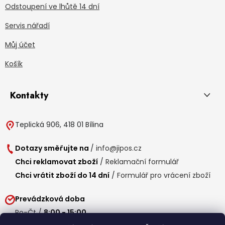
Odstoupení ve lhůtě 14 dní
Servis nářadí
Můj účet
Košík
Kontakty
Teplická 906, 418 01 Bílina
Dotazy směřujte na
/
info@jipos.cz
Chci reklamovat zboží
/
Reklamační formulář
Chci vrátit zboží do 14 dní
/
Formulář pro vrácení zboží
Prevádzková doba
Po-Čt /
8:00 - 15:00