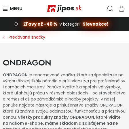
Prejsť na obsah
Hľad
N
Zľavy až -40 %
Slevoakce!
v kategórii
Slevoakce
Predávané značky
Stavba, dom
ONDRAGON
Dielňa
ONDRAGON
je renomovaná značka, ktorá sa špecializuje na
Záhrada
výrobu širokej škály náradia a príslušenstva pre profesionálov
i domácich majstrov. Ponúka kvalitné a spoľahlivé výrobky,
ktoré uľahčujú prácu v rôznych oblastiach - od stavebníctva
Príslušenstvo pre automobily
a remesiel až po záhradkárske a hobby projekty. V našej
ponuke nájdete nástroje a príslušenstvo značky ONDRAGON,
Vybavenie a hračky pre deti
ktoré sú známe svojou odolnosťou, funkčnosťou a priaznivou
cenou.
Všetky produkty značky ONDRAGON, ktoré vidíte
Domácnosť
na našom e-shope, máme skladom a zaisťujeme na ne