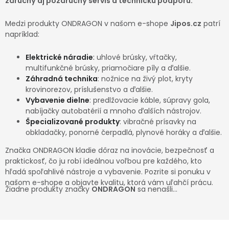
záručný aj pozáručný servis a technickú podporu.
Ochranné pracovné pomôcky
Medzi produkty ONDRAGON v našom e-shope
Jipos.cz
patrí
napríklad:
Vianoce
Elektrické náradie
:
uhlové brúsky, vŕtačky,
Fotovoltaika
multifunkčné brúsky, priamočiare píly a ďalšie.
Záhradná technika
: nožnice na živý plot, kryty
krovinorezov, príslušenstvo a ďalšie.
Značky
Vybavenie dielne
: predlžovacie káble, súpravy gola,
nabíjačky autobatérií a mnoho ďalších nástrojov.
Špecializované produkty
: vibračné prísavky na
obkladačky, ponorné čerpadlá, plynové horáky a ďalšie.
Značka ONDRAGON kladie dôraz na inovácie, bezpečnosť a
Servis náradia
Hodnotenie obchodu
praktickosť, čo ju robí ideálnou voľbou pre každého, kto
hľadá spoľahlivé nástroje a vybavenie. Pozrite si ponuku v
našom e-shope a objavte kvalitu, ktorá vám uľahčí prácu.
Doprava a platba
Váš zákaznícky účet
Žiadne produkty značky
ONDRAGON
sa nenašli...
Kontakty