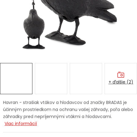
Ochranné pracovné pomôcky
Vianoce
Fotovoltaika
Značky
+ ďalšie (2)
Servis náradia
Hodnotenie obchodu
Havran - strašiak vtákov a hlodavcov od značky BRADAS je
účinným prostriedkom na ochranu vašej záhrady, poľa alebo
Doprava a platba
Váš zákaznícky účet
záhradky pred nepríjemnými vtákmi a hlodavcami.
Viac informácií
Kontakty