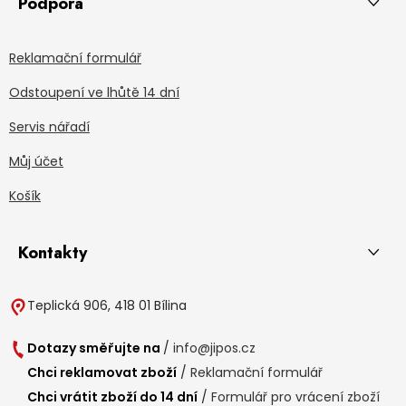
Podpora
Reklamační formulář
Odstoupení ve lhůtě 14 dní
Servis nářadí
Můj účet
Košík
Kontakty
Teplická 906, 418 01 Bílina
Dotazy směřujte na
/
info@jipos.cz
Chci reklamovat zboží
/
Reklamační formulář
Chci vrátit zboží do 14 dní
/
Formulář pro vrácení zboží