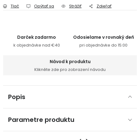
Tlač
Opýtať sa
Strážiť
Zdieľať
Darček zadarmo
Odosielame v rovnaký deň
k objednávke nad €40
pri objednávke do 15:00
Návod k produktu
Klikněte zde pro zobrazení návodu
Popis
Parametre produktu