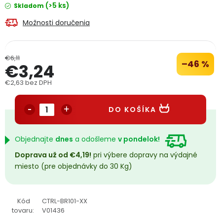
(>5 ks)
Skladom
PODPORA
Možnosti doručenia
Reklamačný formulár
Odstúpenie v lehote 14 dní
€6,11
–46 %
€3,24
Obchodné podmienky
Reklamačný poriadok
€2,63 bez DPH
Podmienky ochrany osobných údajov
Jednotková cena:
DO KOŠÍKA
+
Přihlášení
Registrace
Objednajte
dnes
a odošleme
v pondelok!
Doprava už od €4,19!
pri výbere dopravy na výdajné
miesto (pre objednávky do 30 Kg)
Kód
CTRL-BR101-XX
tovaru:
V01436