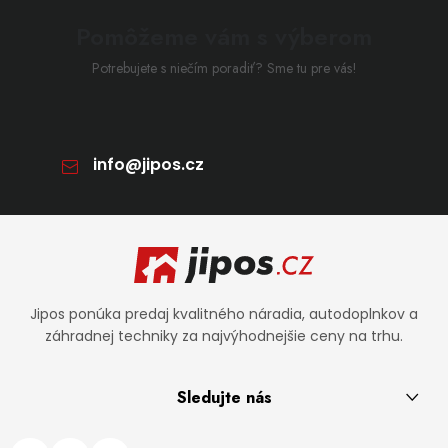
Pomôžeme vám s výberom
Potrebujete s niečím poradiť? Sme tu pre vás!
info
@
jipos.cz
Zápätie
Jipos ponúka predaj kvalitného náradia, autodoplnkov a
záhradnej techniky za najvýhodnejšie ceny na trhu.
Sledujte nás