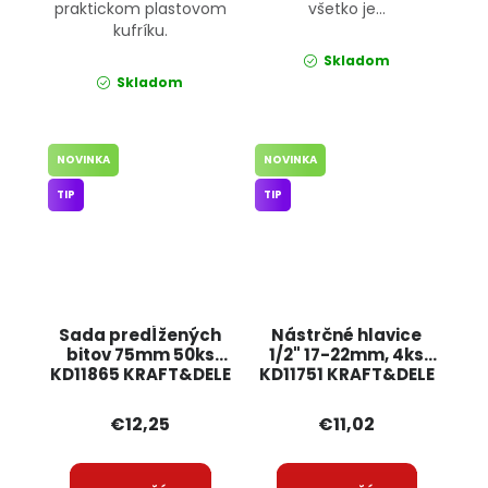
praktickom plastovom
všetko je...
kufríku.
Skladom
Skladom
NOVINKA
NOVINKA
TIP
TIP
Sada predĺžených
Nástrčné hlavice
bitov 75mm 50ks
1/2" 17-22mm, 4ks
KD11865 KRAFT&DELE
KD11751 KRAFT&DELE
€12,25
€11,02