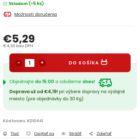
(>5 ks)
Skladom
PODPORA
Možnosti doručenia
Reklamačný formulár
Odstúpenie v lehote 14 dní
€5,29
Obchodné podmienky
Reklamačný poriadok
€4,30 bez DPH
Jednotková cena:
Podmienky ochrany osobných údajov
DO KOŠÍKA
+
Přihlášení
Registrace
Objednajte
do 15:00
a odošleme
dnes!
Doprava už od €4,19!
pri výbere dopravy na výdajné
miesto (pre objednávky do 30 Kg)
Kód tovaru:
KD10441
Tlač
Opýtať sa
Strážiť
Zdieľať