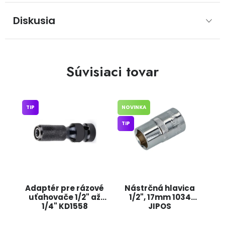
Diskusia
Súvisiaci tovar
TIP
NOVINKA
TIP
Adaptér pre rázové
Nástrčná hlavica
uťahovače 1/2" až
1/2", 17mm 1034
1/4" KD1558
JIPOS
KRAFT&amp;DELE