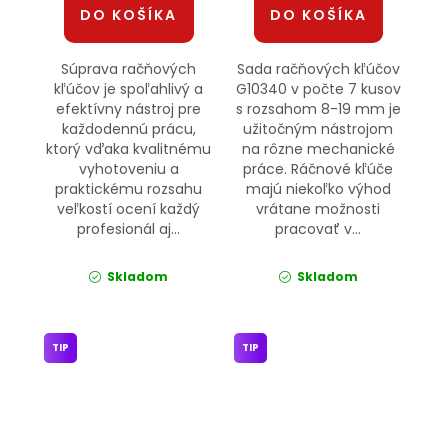
DO KOŠÍKA
DO KOŠÍKA
Súprava račňových
Sada račňových kľúčov
kľúčov je spoľahlivý a
G10340 v počte 7 kusov
efektívny nástroj pre
s rozsahom 8-19 mm je
každodennú prácu,
užitočným nástrojom
ktorý vďaka kvalitnému
na rôzne mechanické
vyhotoveniu a
práce. Ráčnové kľúče
praktickému rozsahu
majú niekoľko výhod
veľkostí ocení každý
vrátane možnosti
profesionál aj...
pracovať v...
Skladom
Skladom
TIP
TIP