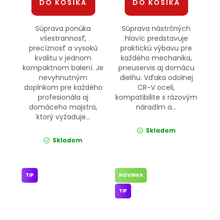
DO KOŠÍKA
DO KOŠÍKA
Súprava ponúka
Súprava nástrčných
všestrannosť,
hlavíc predstavuje
precíznosť a vysokú
praktickú výbavu pre
kvalitu v jednom
každého mechanika,
kompaktnom balení. Je
pneuservis aj domácu
nevyhnutným
dielňu. Vďaka odolnej
doplnkom pre každého
CR-V oceli,
profesionála aj
kompatibilite s rázovým
domáceho majstra,
náradím a...
ktorý vyžaduje...
Skladom
Skladom
TIP
NOVINKA
TIP