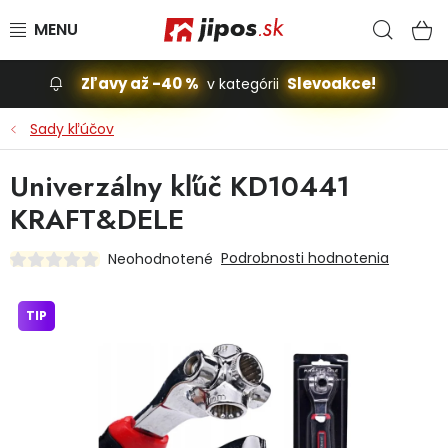
Prejsť na obsah
Hľad
N
Zľavy až -40 %
Slevoakce!
v kategórii
Slevoakce
Sady kľúčov
Stavba, dom
Univerzálny kľúč KD10441
KRAFT&DELE
Dielňa
Podrobnosti hodnotenia
Neohodnotené
Záhrada
TIP
Príslušenstvo pre automobily
Vybavenie a hračky pre deti
Domácnosť