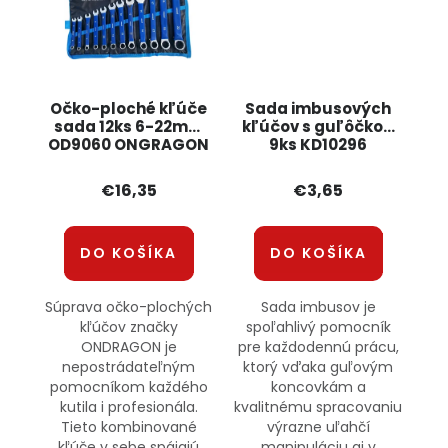
Očko-ploché kľúče
Sada imbusových
sada 12ks 6-22mm
kľúčov s guľôčkou
OD9060 ONGRAGON
9ks KD10296
KRAFT&DELE
€16,35
€3,65
DO KOŠÍKA
DO KOŠÍKA
Súprava očko-plochých
Sada imbusov je
kľúčov značky
spoľahlivý pomocník
ONDRAGON je
pre každodennú prácu,
nepostrádateľným
ktorý vďaka guľovým
pomocníkom každého
koncovkám a
kutila i profesionála.
kvalitnému spracovaniu
Tieto kombinované
výrazne uľahčí
kľúče v sebe spájajú
manipuláciu aj v