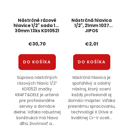
Nástrčné rázové
Nástrčná hlavica
hlavice 1/2" sada 10-
1/2", 21mm 1037
30mm 13ks KD10521
JIPOS
KRAFT&DELE
€30,70
€2,01
DO KOŠÍKA
DO KOŠÍKA
Súprava nástrčných
Nástrčná hlavica je
rázových hlavíc 1/2″
spoľahlivý a odolný
KD10521 značky
nástroj, ktorý ocení
KRAFT&DELE je určená
každý profesionál aj
pre profesionálne
domáci majster. Vďaka
servisy a domáce
presnému spracovaniu,
dielne. Vďaka robustnej
technológii X Drive a
konštrukcii má hlava
kvalitnej Cr-V oceli...
dlhú životnosť a...