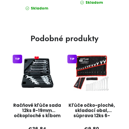
Skladom
Skladom
Podobné produkty
TIP
TIP
Račňové kľúče sada
Kľúče očko-ploché,
12ks 8-19mm
skladací obal,
očkoploché s kĺbom
súprava 12ks 6-
KD11304
22mm KD10921
KRAFT&amp;DELE
KRAFT&DELE
€36,84
€9,80