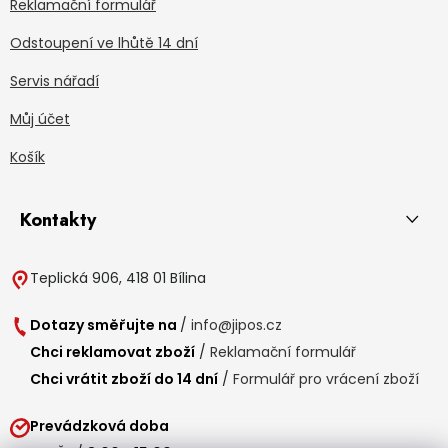
Reklamační formulář
Odstoupení ve lhůtě 14 dní
Servis nářadí
Můj účet
Košík
Kontakty
Teplická 906, 418 01 Bílina
Dotazy směřujte na
/
info@jipos.cz
Chci reklamovat zboží
/
Reklamační formulář
Chci vrátit zboží do 14 dní
/
Formulář pro vrácení zboží
Prevádzková doba