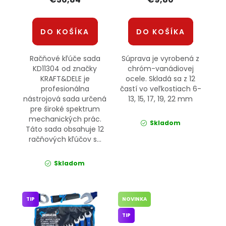
DO KOŠÍKA
DO KOŠÍKA
Račňové kľúče sada
Súprava je vyrobená z
KD11304 od značky
chróm-vanádiovej
KRAFT&DELE je
ocele. Skladá sa z 12
profesionálna
častí vo veľkostiach 6-
nástrojová sada určená
13, 15, 17, 19, 22 mm
pre široké spektrum
mechanických prác.
Skladom
Táto sada obsahuje 12
račňových kľúčov s...
Skladom
TIP
NOVINKA
TIP