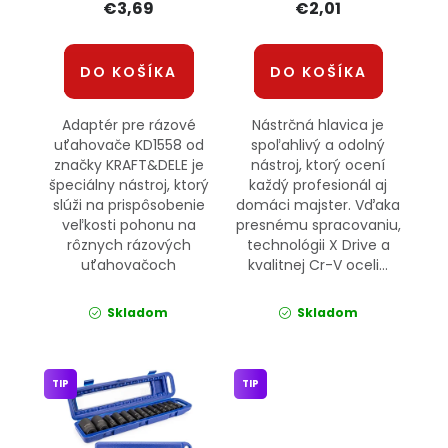
€3,69
€2,01
DO KOŠÍKA
DO KOŠÍKA
Adaptér pre rázové
Nástrčná hlavica je
uťahovače KD1558 od
spoľahlivý a odolný
značky KRAFT&DELE je
nástroj, ktorý ocení
špeciálny nástroj, ktorý
každý profesionál aj
slúži na prispôsobenie
domáci majster. Vďaka
veľkosti pohonu na
presnému spracovaniu,
rôznych rázových
technológii X Drive a
uťahovačoch
kvalitnej Cr-V oceli...
Skladom
Skladom
TIP
TIP