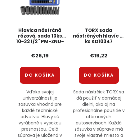
Hlavica nástrčná
TORX sada
rázová, sada 13ks
nástrčných hlavíc 19
10-32 1/2'' PM-ZNU-
ks KD10347
13-0.5T POWERMAT
KRAFT&DELE
€26,19
€19,22
DO KOŠÍKA
DO KOŠÍKA
Vďaka svojej
Sada nástrčiek TORX sa
univerzálnosti je
dá použiť v domácej
zásuvka vhodná pre
dielni, ako aj na
každé technické
profesionálne použitie v
odvetvie. Hlavy sú
atómových
vyrábané s vysokou
autoservisoch. Každá
presnosťou. Celá
zásuvka v súprave má
súprava je uložená v
svoje vlastné miesto a