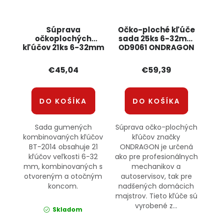
Súprava
Očko-ploché kľúče
očkoplochých
sada 25ks 6-32mm
kľúčov 21ks 6-32mm
OD9061 ONDRAGON
BT2014 ONDRAGON
€45,04
€59,39
DO KOŠÍKA
DO KOŠÍKA
Sada gumených
Súprava očko-plochých
kombinovaných kľúčov
kľúčov značky
BT-2014 obsahuje 21
ONDRAGON je určená
kľúčov veľkosti 6-32
ako pre profesionálnych
mm, kombinovaných s
mechanikov a
otvoreným a otočným
autoservisov, tak pre
koncom.
nadšených domácich
majstrov. Tieto kľúče sú
vyrobené z...
Skladom