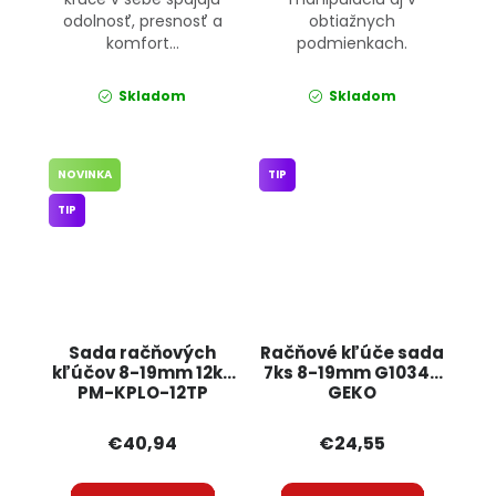
odolnosť, presnosť a
obtiažnych
komfort...
podmienkach.
Skladom
Skladom
NOVINKA
TIP
TIP
Sada račňových
Račňové kľúče sada
kľúčov 8-19mm 12ks
7ks 8-19mm G10340
PM-KPLO-12TP
GEKO
POWERMAT
€40,94
€24,55