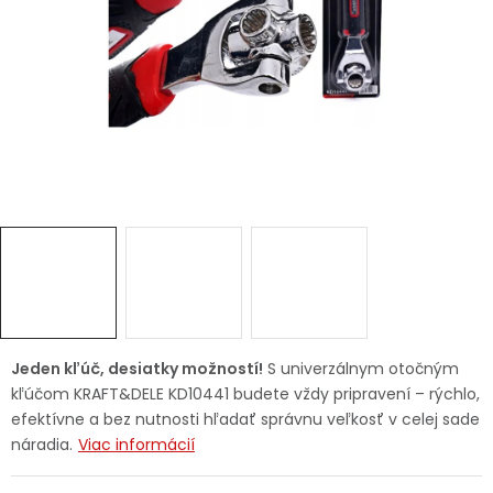
Ochranné pracovné pomôcky
Vianoce
Fotovoltaika
Značky
Servis náradia
Hodnotenie obchodu
Jeden kľúč, desiatky možností!
S univerzálnym otočným
kľúčom KRAFT&DELE KD10441 budete vždy pripravení – rýchlo,
Doprava a platba
Váš zákaznícky účet
efektívne a bez nutnosti hľadať správnu veľkosť v celej sade
náradia.
Viac informácií
Kontakty