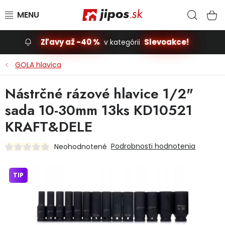
Prejsť na obsah
Hľad
N
Zľavy až -40 %
Slevoakce!
v kategórii
Slevoakce
GOLA hlavica
Stavba, dom
Nástrčné rázové hlavice 1/2"
sada 10-30mm 13ks KD10521
Dielňa
KRAFT&DELE
Záhrada
Podrobnosti hodnotenia
Neohodnotené
Príslušenstvo pre automobily
TIP
Vybavenie a hračky pre deti
Domácnosť