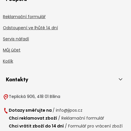
Reklamační formulář
Odstoupení ve lhůtě 14 dní
Servis nářadí
Můj účet
Košík
Kontakty
Teplická 906, 418 01 Bílina
Dotazy směřujte na
/
info@jipos.cz
Chci reklamovat zboží
/
Reklamační formulář
Chci vrátit zboží do 14 dní
/
Formulář pro vrácení zboží