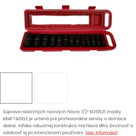
Ochranné pracovné pomôcky
Vianoce
Fotovoltaika
Značky
Servis náradia
Hodnotenie obchodu
Doprava a platba
Váš zákaznícky účet
Súprava nástrčných rázových hlavíc 1/2″ KD10521 značky
KRAFT&DELE je určená pre profesionálne servisy a domáce
Kontakty
dielne. Vďaka robustnej konštrukcii má hlava dlhú životnosť a
odolnosť aj pri intenzívnom používaní.
Viac informácií