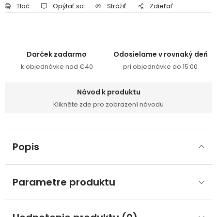
Tlač
Opýtať sa
Strážiť
Zdieľať
Darček zadarmo
Odosielame v rovnaký deň
k objednávke nad €40
pri objednávke do 15:00
Návod k produktu
Klikněte zde pro zobrazení návodu
Popis
Parametre produktu