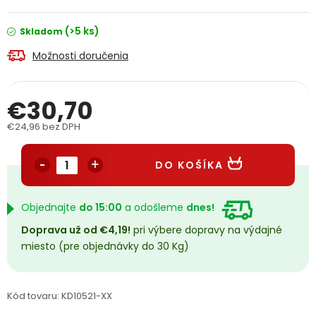
PODPORA
(>5 ks)
Skladom
Možnosti doručenia
Reklamačný formulár
Odstúpenie v lehote 14 dní
Obchodné podmienky
Reklamačný poriadok
€30,70
€24,96 bez DPH
Podmienky ochrany osobných údajov
Jednotková cena:
DO KOŠÍKA
+
Přihlášení
Registrace
Objednajte
do 15:00
a odošleme
dnes!
Doprava už od €4,19!
pri výbere dopravy na výdajné
miesto (pre objednávky do 30 Kg)
Kód tovaru:
KD10521-XX