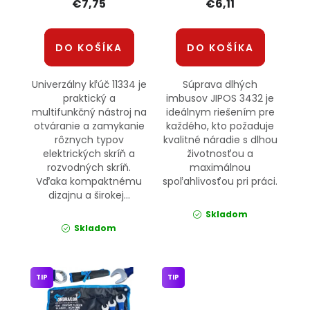
€7,75
€6,11
DO KOŠÍKA
DO KOŠÍKA
Univerzálny kľúč 11334 je
Súprava dlhých
praktický a
imbusov JIPOS 3432 je
multifunkčný nástroj na
ideálnym riešením pre
otváranie a zamykanie
každého, kto požaduje
rôznych typov
kvalitné náradie s dlhou
elektrických skríň a
životnosťou a
rozvodných skríň.
maximálnou
Vďaka kompaktnému
spoľahlivosťou pri práci.
dizajnu a širokej...
Skladom
Skladom
TIP
TIP