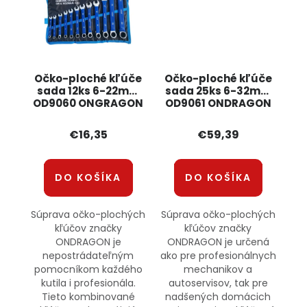
Očko-ploché kľúče
Očko-ploché kľúče
sada 12ks 6-22mm
sada 25ks 6-32mm
OD9060 ONGRAGON
OD9061 ONDRAGON
€16,35
€59,39
DO KOŠÍKA
DO KOŠÍKA
Súprava očko-plochých
Súprava očko-plochých
kľúčov značky
kľúčov značky
ONDRAGON je
ONDRAGON je určená
nepostrádateľným
ako pre profesionálnych
pomocníkom každého
mechanikov a
kutila i profesionála.
autoservisov, tak pre
Tieto kombinované
nadšených domácich