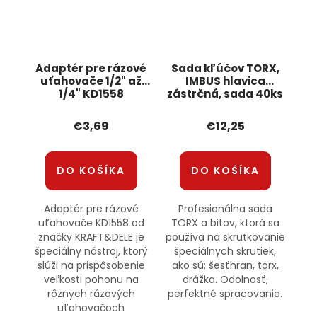
Adaptér pre rázové
Sada kľúčov TORX,
uťahovače 1/2" až
IMBUS hlavica
1/4" KD1558
zástrčná, sada 40ks
KRAFT&amp;DELE
KD10219 KRAFT&DELE
€3,69
€12,25
DO KOŠÍKA
DO KOŠÍKA
Adaptér pre rázové
Profesionálna sada
uťahovače KD1558 od
TORX a bitov, ktorá sa
značky KRAFT&DELE je
používa na skrutkovanie
špeciálny nástroj, ktorý
špeciálnych skrutiek,
slúži na prispôsobenie
ako sú: šesťhran, torx,
veľkosti pohonu na
drážka. Odolnosť,
rôznych rázových
perfektné spracovanie.
uťahovačoch