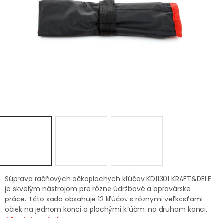
Ochranné pracovné pomôcky
Vianoce
Fotovoltaika
Značky
Servis náradia
Hodnotenie obchodu
Doprava a platba
Váš zákaznícky účet
Súprava račňových očkoplochých kľúčov KD11301 KRAFT&DELE
je skvelým nástrojom pre rôzne údržbové a opravárske
práce. Táto sada obsahuje 12 kľúčov s rôznymi veľkosťami
Kontakty
očiek na jednom konci a plochými kľúčmi na druhom konci.