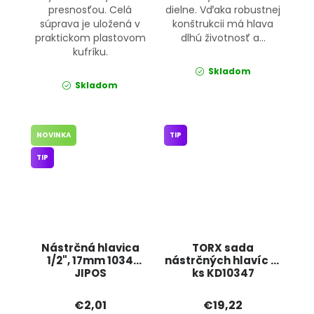
presnosťou. Celá
dielne. Vďaka robustnej
súprava je uložená v
konštrukcii má hlava
praktickom plastovom
dlhú životnosť a...
kufríku.
Skladom
Skladom
NOVINKA
TIP
TIP
Nástrčná hlavica
TORX sada
1/2", 17mm 1034
nástrčných hlavíc 19
JIPOS
ks KD10347
KRAFT&DELE
€2,01
€19,22