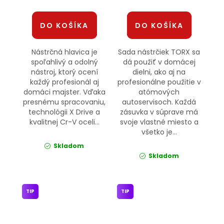
DO KOŠÍKA
DO KOŠÍKA
Nástrčná hlavica je
Sada nástrčiek TORX sa
spoľahlivý a odolný
dá použiť v domácej
nástroj, ktorý ocení
dielni, ako aj na
každý profesionál aj
profesionálne použitie v
domáci majster. Vďaka
atómových
presnému spracovaniu,
autoservisoch. Každá
technológii X Drive a
zásuvka v súprave má
kvalitnej Cr-V oceli...
svoje vlastné miesto a
všetko je...
Skladom
Skladom
TIP
TIP