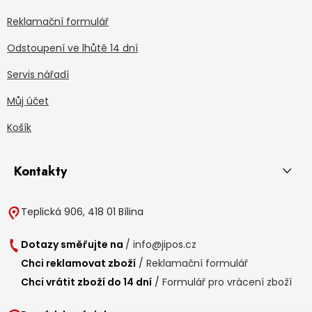
Reklamační formulář
Odstoupení ve lhůtě 14 dní
Servis nářadí
Můj účet
Košík
Kontakty
Teplická 906, 418 01 Bílina
Dotazy směřujte na
/
info@jipos.cz
Chci reklamovat zboží
/
Reklamační formulář
Chci vrátit zboží do 14 dní
/
Formulář pro vrácení zboží