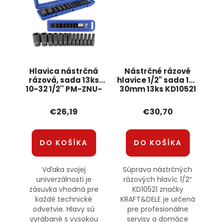
Hlavica nástrčná
Nástrčné rázové
rázová, sada 13ks
hlavice 1/2" sada 10-
10-32 1/2'' PM-ZNU-
30mm 13ks KD10521
13-0.5T POWERMAT
KRAFT&DELE
€26,19
€30,70
DO KOŠÍKA
DO KOŠÍKA
Vďaka svojej
Súprava nástrčných
univerzálnosti je
rázových hlavíc 1/2″
zásuvka vhodná pre
KD10521 značky
každé technické
KRAFT&DELE je určená
odvetvie. Hlavy sú
pre profesionálne
vyrábané s vysokou
servisy a domáce