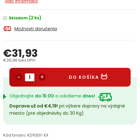
Viac informácií
PODPORA
(2 ks)
Skladom
Reklamačný formulár
Odstúpenie v lehote 14 dní
Možnosti doručenia
Obchodné podmienky
Reklamačný poriadok
€31,93
Podmienky ochrany osobných údajov
€25,96 bez DPH
Jednotková cena:
DO KOŠÍKA
+
Přihlášení
Registrace
Objednajte
do 15:00
a odošleme
dnes!
Doprava už od €4,19!
pri výbere dopravy na výdajné
miesto (pre objednávky do 30 Kg)
Kód tovaru:
KD11301-XX