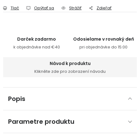
Tlač
Opýtať sa
Strážiť
Zdieľať
Darček zadarmo
Odosielame v rovnaký deň
k objednávke nad €40
pri objednávke do 15:00
Návod k produktu
Klikněte zde pro zobrazení návodu
Popis
Parametre produktu