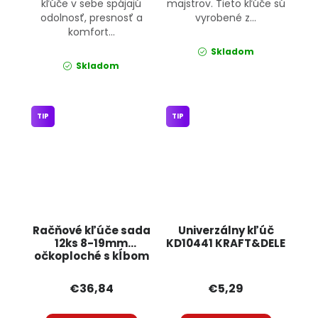
kľúče v sebe spájajú
majstrov. Tieto kľúče sú
odolnosť, presnosť a
vyrobené z...
komfort...
Skladom
Skladom
TIP
TIP
Račňové kľúče sada
Univerzálny kľúč
12ks 8-19mm
KD10441 KRAFT&DELE
očkoploché s kĺbom
KD11304
KRAFT&amp;DELE
€36,84
€5,29