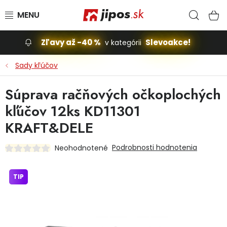
Prejsť na obsah
Hľad
N
Zľavy až -40 %
Slevoakce!
v kategórii
Slevoakce
Sady kľúčov
Stavba, dom
Súprava račňových očkoplochých
kľúčov 12ks KD11301
Dielňa
KRAFT&DELE
Záhrada
Podrobnosti hodnotenia
Neohodnotené
Príslušenstvo pre automobily
TIP
Vybavenie a hračky pre deti
Domácnosť