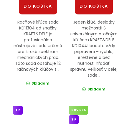
DO KOŠÍKA
DO KOŠÍKA
Račňové kľúče sada
Jeden kľúč, desiatky
KD11304 od značky
možností! S
KRAFT&DELE je
univerzálnym otočným
profesionálna
kľúčom KRAFT&DELE
nástrojová sada určená
KD10441 budete vždy
pre široké spektrum
pripravení – rýchlo,
mechanických prác.
efektívne a bez
Táto sada obsahuje 12
nutnosti hľadať
račňových kľúčov s...
správnu veľkosť v celej
sade...
Skladom
Skladom
TIP
NOVINKA
TIP