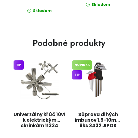
Skladom
Skladom
Podobné produkty
TIP
NOVINKA
TIP
Univerzálny kľúč 10v1
Súprava dlhých
k elektrickým
imbusov 1,5-10mm
skrinkám 11334
9ks 3432 JIPOS
JIPOS