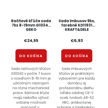
Račňové kľúče sada
Sada imbusov 9ks,
7ks 8-19mm G10340
farebné KD11931
GEKO
KRAFT&DELE
€24,55
€6,93
DO KOŠÍKA
DO KOŠÍKA
Sada račňových kľúčov
Sada imbusových
G10340 v počte 7 kusov
kľúčov je praktickým
s rozsahom 8-19 mm je
vybavením pre každú
užitočným nástrojom
domácu aj
na rôzne mechanické
profesionálnu dielňu.
práce. Ráčnové kľúče
Vďaka odolnej CR-V
majú niekoľko výhod
oceli, tvrdosti 48–52
vrátane možnosti
HRC, antikoróznej
pracovať v...
ochrane a farebnému...