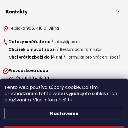
Kontakty
Teplická 906, 418 01 Bílina
Dotazy směřujte na
/
info@jipos.cz
Chci reklamovat zboží
/
Reklamační formulář
Chci vrátit zboží do 14 dní
/
Formulář pro vrácení zboží
Prevádzková doba
Po-Čt /
8:00 - 15:00
Pá /
7:30 - 14:30
Tento web používa súbory cookie. Ďalším
prechádzaním tohto webu vyjadrujete súhlas s ich
Obedňajšia prestávka /
11:00 - 11:30
používaním. Viac informácií
tu
.
Nastavenie
Copyright 2026
Jipos.sk
. Všetky práva vyhradené.
Upraviť nastavenie
cookies