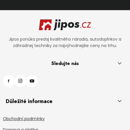
Zápätie
Jipos ponúka predaj kvalitného náradia, autodoplnkov a
záhradnej techniky za najvýhodnejšie ceny na trhu.
Sledujte nás
Důležité informace
Obchodní podmínky
Doprava a platba