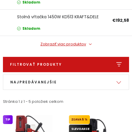
Skladom
Ochranné pracovné pomôcky
Stolná vŕtačka 1450W KD513 KRAFT&DELE
€192,58
Vianoce
Skladom
Fotovoltaika
Zobraziť viac produktov
Značky
FILTROVAŤ PRODUKTY
Výpis produktov
Radenie produktov
NAJPREDÁVANEJŠIE
Servis náradia
Hodnotenie obchodu
Stránka
1
z
1
-
5
položiek celkom
Doprava a platba
Váš zákaznícky účet
TIP
5 %
Kontakty
SLEVOAKCE