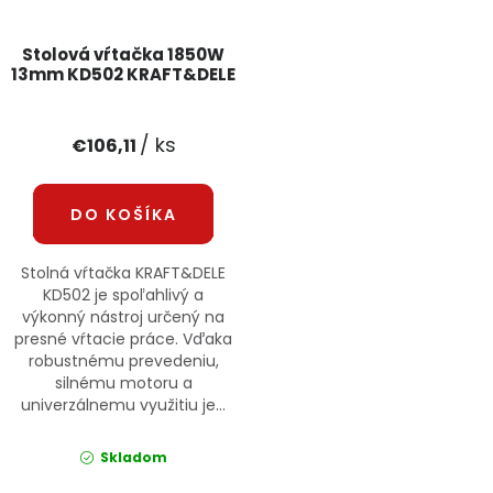
Stolová vŕtačka 1850W
13mm KD502 KRAFT&DELE
/ ks
€106,11
DO KOŠÍKA
Stolná vŕtačka KRAFT&DELE
KD502 je spoľahlivý a
výkonný nástroj určený na
presné vŕtacie práce. Vďaka
robustnému prevedeniu,
silnému motoru a
univerzálnemu využitiu je...
Skladom