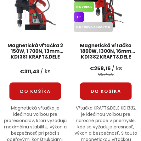
PODPORA
NOVINKA
TIP
Reklamačný formulár
Odstúpenie v lehote 14 dní
DOPRAVA ZADARMO
Obchodné podmienky
Reklamačný poriadok
Magnetická vŕtačka 2
Magnetická vŕtačka
150W, 1 700N, 13mm
1800W, 1300N, 16mm
KD1381 KRAFT&DELE
KD1382 KRAFT&DELE
Podmienky ochrany osobných údajov
/ ks
€258,16
/ ks
€311,43
€274,55
+
Přihlášení
Registrace
DO KOŠÍKA
DO KOŠÍKA
Magnetická vŕtačka je
Vŕtačka KRAFT&DELE KD1382
ideálnou voľbou pre
je ideálnou voľbou pre
profesionálov, ktorí vyžadujú
náročné práce v priemysle,
maximálnu stabilitu, výkon a
kde sa vyžaduje presnosť,
bezpečnosť pri práci s
výkon a bezpečnosť. S touto
oceľovými konštrukciami.
magnetickou vŕtačkou