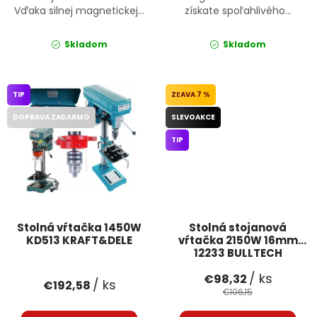
Vďaka silnej magnetickej...
získate spoľahlivého...
Skladom
Skladom
TIP
7 %
DOPRAVA ZADARMO
SLEVOAKCE
TIP
Stolná vŕtačka 1450W
Stolná stojanová
KD513 KRAFT&DELE
vŕtačka 2150W 16mm
12233 BULLTECH
/ ks
€98,32
/ ks
€192,58
€106,15