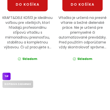
DO KOŠÍKA
DO KOŠÍKA
KRAFT&DELE KD513 je ideálnou
Vŕtačka je určená na presné
voľbou pre všetkých, ktorí
vŕtanie a bežné dielenské
hľadajú profesionálnu
práce. Nie je určená pre
stĺpovú vŕtačku s
priemyselné či
mimoriadnou presnosťou,
automatizované prevádzky.
stabilitou a kompletnou
Pred použitím odporúčame
výbavou. Či už pracujete s...
vždy skontrolovať správne...
Skladom
Skladom
TIP
DOPRAVA ZADARMO