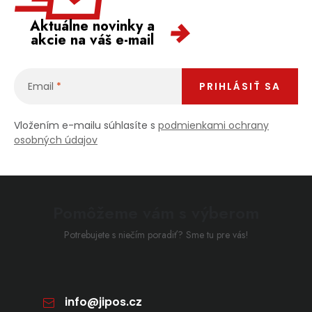
Aktuálne novinky a
akcie na váš e-mail
Email
PRIHLÁSIŤ SA
Vložením e-mailu súhlasíte s
podmienkami ochrany
osobných údajov
Pomôžeme vám s výberom
Potrebujete s niečím poradiť? Sme tu pre vás!
info
@
jipos.cz