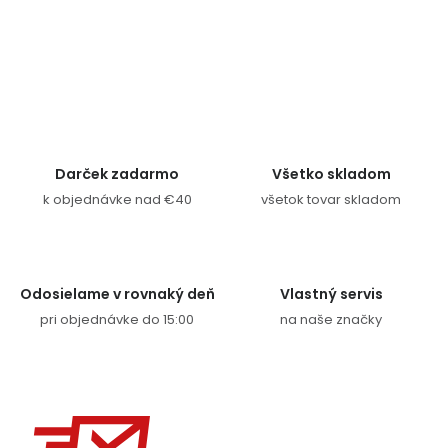
Ovládacie prvky výpisu
Darček zadarmo
Všetko skladom
k objednávke nad €40
všetok tovar skladom
Odosielame v rovnaký deň
Vlastný servis
pri objednávke do 15:00
na naše značky