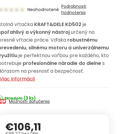
Podrobnosti
Neohodnotené
hodnotenia
Stolná vŕtačka
KRAFT&DELE KD502
je
spoľahlivý a výkonný nástroj
určený na
presné vŕtacie práce. Vďaka
robustnému
prevedeniu, silnému motoru a univerzálnemu
využitiu
je perfektnou voľbou pre každého, kto
potrebuje
profesionálne náradie do dielne
s
dôrazom na presnosť a bezpečnosť.
Viac informácií
(3 ks)
Skladom
Možnosti doručenia
€106,11
€86,27 bez DPH