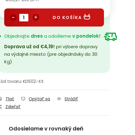
Jednotková cena:
DO KOŠÍKA
Objednajte
dnes
a odošleme
v pondelok!
Doprava už od €4,19!
pri výbere dopravy
na výdajné miesto (pre objednávky do 30
Kg)
Kód tovaru:
KD502-XX
Tlač
Opýtať sa
Strážiť
Zdieľať
Odosielame v rovnaký deň