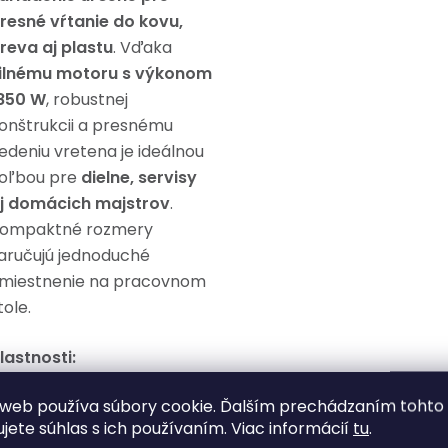
resné vŕtanie do kovu,
reva aj plastu
. Vďaka
ilnému motoru s výkonom
850 W
, robustnej
onštrukcii a presnému
edeniu vretena je ideálnou
oľbou pre
dielne, servisy
j domácich majstrov
.
ompaktné rozmery
aručujú jednoduché
miestnenie na pracovnom
tole.
lastnosti:
web používa súbory cookie. Ďalším prechádzaním tohto
Výkonný motor 1850 W
ujete súhlas s ich používaním. Viac informácií
tu
.
pre náročné vŕtacie