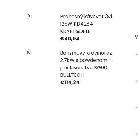
Prenosný kávovar 3v1
125W KD4284
KRAFT&DELE
V
€40,94
Benzínový krovinorez
2,7kW s bowdenom +
príslušenstvo BG001
BULLTECH
€114,34