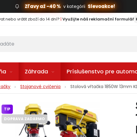
Zľavy až -40 %
Slevoakce!
v kategórii
t nebo vrátit zboží do 14 dní?
|
Využijte náš reklamační formulář
lňa
Záhrada
Príslušenstvo pre automo
ŕtačky
Stojanové cvičenia
Stolová vŕtačka 1850W 13mm 
TIP
DOPRAVA ZADARMO