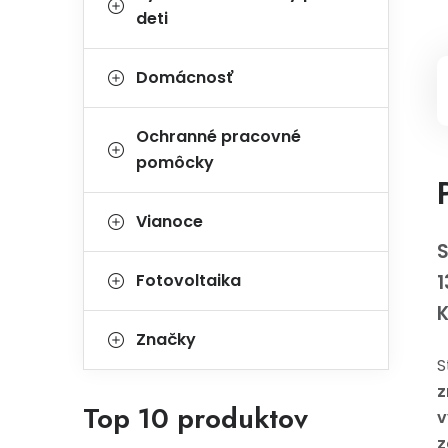
deti
Domácnosť
Ochranné pracovné
pomôcky
Vianoce
S
Fotovoltaika
Značky
S
z
Top 10 produktov
v
z