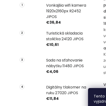
p
Vonkajšia wifi kamera
1920x2160px R2452
d
JIPOS
s
€36,84
1
k
Turistická skladacia
v
stolička 24120 JIPOS
v
€10,61
a
K
Sada na sťahovanie
z
nábytku 11480 JIPOS
u
€4,06
s
V
Digitálny tlakomer na
ruku 27020 JIPOS
Tento 
€11,84
vyjadr