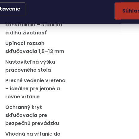
práce
tavenie
Súhla
Robustná kovová
konštrukcia – stabilita
a dlhá životnosť
Upínací rozsah
skľučovadla 1,5–13 mm
Nastaviteľná výška
pracovného stola
Presné vedenie vretena
– ideálne pre jemné a
rovné vŕtanie
Ochranný kryt
skľučovadla pre
bezpečnú prevádzku
Vhodná na vŕtanie do