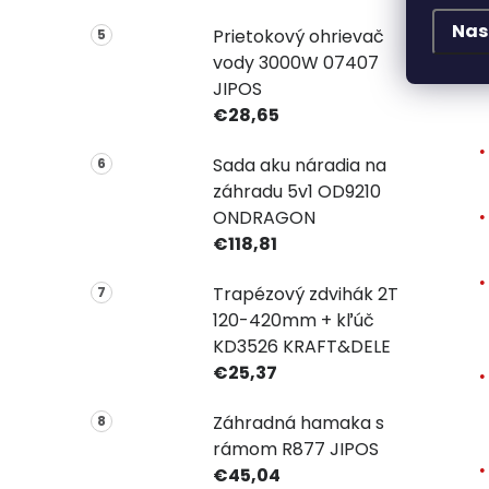
Nas
Prietokový ohrievač
vody 3000W 07407
JIPOS
€28,65
Sada aku náradia na
záhradu 5v1 OD9210
ONDRAGON
€118,81
Trapézový zdvihák 2T
120-420mm + kľúč
KD3526 KRAFT&DELE
€25,37
Záhradná hamaka s
rámom R877 JIPOS
€45,04