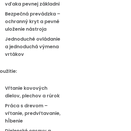
vďaka pevnej základni
Bezpečná prevádzka –
ochranný kryt a pevné
uloženie nástroja
Jednoduché ovládanie
a jednoduchá výmena
vrtákov
oužitie:
Vŕtanie kovových
dielov, plechov a rúrok
Práca s drevom –
vŕtanie, predvŕtavanie,
hĺbenie
Dielenské opravy a