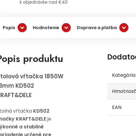
k objednávke nad €40
Popis
Hodnotenie
Doprava a platba
Popis produktu
Dodato
Kategória
tolová vŕtačka 1850W
13mm KD502
Hmotnosť
KRAFT&DELE
EAN
tolná vŕtačka
KD502
načky KRAFT&DELE
je
ýkonné a stabilné
ariadenie určené pre