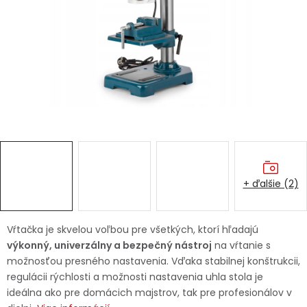
Ochranné pracovné pomôcky
Vianoce
Fotovoltaika
Značky
+ ďalšie (2)
Servis náradia
Hodnotenie obchodu
Vŕtačka je skvelou voľbou pre všetkých, ktorí hľadajú
výkonný, univerzálny a bezpečný nástroj
na vŕtanie s
Doprava a platba
Váš zákaznícky účet
možnosťou presného nastavenia. Vďaka stabilnej konštrukcii,
regulácii rýchlosti a možnosti nastavenia uhla stola je
Kontakty
ideálna ako pre domácich majstrov, tak pre profesionálov v