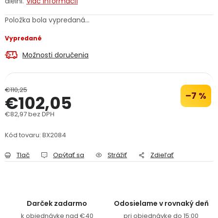
dielni.
Viac informácií
PODPORA
Položka bola vypredaná…
Vypredané
Reklamačný formulár
Odstúpenie v lehote 14 dní
Možnosti doručenia
Obchodné podmienky
Reklamačný poriadok
Podmienky ochrany osobných údajov
€110,25
–7 %
€102,05
€82,97 bez DPH
+
Přihlášení
Registrace
Jednotková cena:
Kód tovaru:
BX2084
Tlač
Opýtať sa
Strážiť
Zdieľať
Darček zadarmo
Odosielame v rovnaký deň
k objednávke nad €40
pri objednávke do 15:00