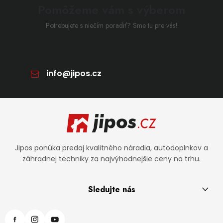
Pomôžeme vám s výberom
Potrebujete s niečím poradiť? Sme tu pre vás!
info
@
jipos.cz
Zápätie
Jipos ponúka predaj kvalitného náradia, autodoplnkov a
záhradnej techniky za najvýhodnejšie ceny na trhu.
Sledujte nás