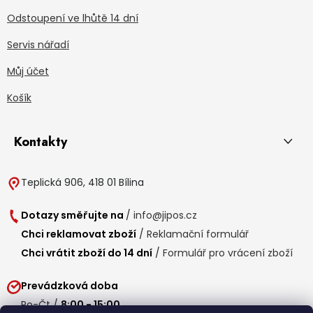
Odstoupení ve lhůtě 14 dní
Servis nářadí
Můj účet
Košík
Kontakty
Teplická 906, 418 01 Bílina
Dotazy směřujte na
/
info@jipos.cz
Chci reklamovat zboží
/
Reklamační formulář
Chci vrátit zboží do 14 dní
/
Formulář pro vrácení zboží
Prevádzková doba
Po-Čt /
8:00 - 15:00