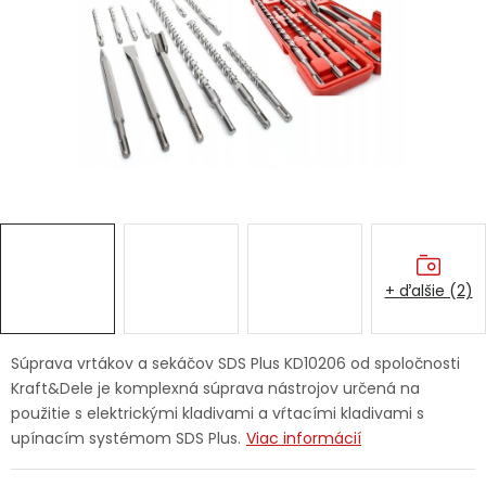
Ochranné pracovné pomôcky
Vianoce
Fotovoltaika
Značky
+ ďalšie (2)
Servis náradia
Hodnotenie obchodu
Súprava vrtákov a sekáčov SDS Plus KD10206 od spoločnosti
Kraft&Dele je komplexná súprava nástrojov určená na
Doprava a platba
Váš zákaznícky účet
použitie s elektrickými kladivami a vŕtacími kladivami s
upínacím systémom SDS Plus.
Viac informácií
Kontakty