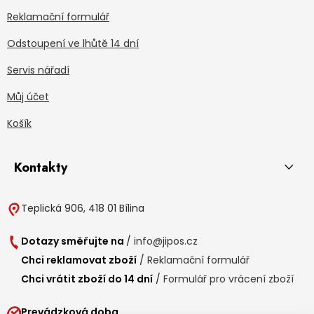
Reklamační formulář
Odstoupení ve lhůtě 14 dní
Servis nářadí
Můj účet
Košík
Kontakty
Teplická 906, 418 01 Bílina
Dotazy směřujte na
/
info@jipos.cz
Chci reklamovat zboží
/
Reklamační formulář
Chci vrátit zboží do 14 dní
/
Formulář pro vrácení zboží
Prevádzková doba