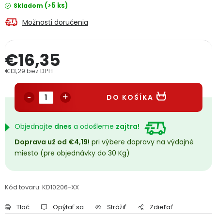
(>5 ks)
Skladom
PODPORA
Možnosti doručenia
Reklamačný formulár
Odstúpenie v lehote 14 dní
€16,35
Obchodné podmienky
Reklamačný poriadok
€13,29 bez DPH
Jednotková cena:
Podmienky ochrany osobných údajov
DO KOŠÍKA
+
Přihlášení
Registrace
Objednajte
dnes
a odošleme
zajtra!
Doprava už od €4,19!
pri výbere dopravy na výdajné
miesto (pre objednávky do 30 Kg)
Kód tovaru:
KD10206-XX
Tlač
Opýtať sa
Strážiť
Zdieľať