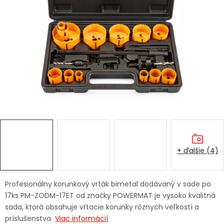
Ochranné pracovné pomôcky
Vianoce
Fotovoltaika
Značky
+ ďalšie (4)
Servis náradia
Hodnotenie obchodu
Doprava a platba
Váš zákaznícky účet
Profesionálny korunkový vrták bimetal dodávaný v sade po
17ks PM-ZODM-17ET od značky POWERMAT je vysoko kvalitná
Kontakty
sada, ktorá obsahuje vŕtacie korunky rôznych veľkostí a
príslušenstva.
Viac informácií