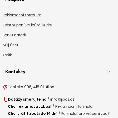
Reklamační formulář
Odstoupení ve lhůtě 14 dní
Servis nářadí
Můj účet
Košík
Kontakty
Teplická 906, 418 01 Bílina
Dotazy směřujte na
/
info@jipos.cz
Chci reklamovat zboží
/
Reklamační formulář
Chci vrátit zboží do 14 dní
/
Formulář pro vrácení zboží