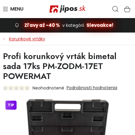
Prejsť na obsah
Hľad
N
Zľavy až -40 %
Slevoakce!
v kategórii
Slevoakce
Korunkové vrtáky
Stavba, dom
Profi korunkový vrták bimetal
sada 17ks PM-ZODM-17ET
Dielňa
POWERMAT
Záhrada
Podrobnosti hodnotenia
Neohodnotené
Príslušenstvo pre automobily
TIP
Vybavenie a hračky pre deti
Domácnosť