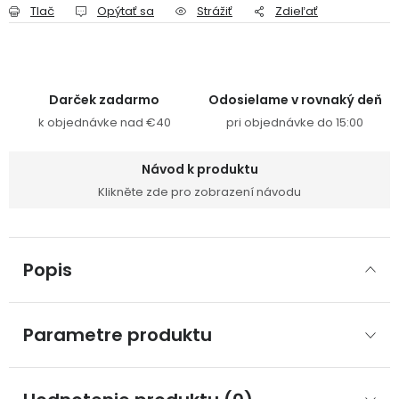
Tlač
Opýtať sa
Strážiť
Zdieľať
Darček zadarmo
Odosielame v rovnaký deň
k objednávke nad €40
pri objednávke do 15:00
Návod k produktu
Klikněte zde pro zobrazení návodu
Popis
Parametre produktu