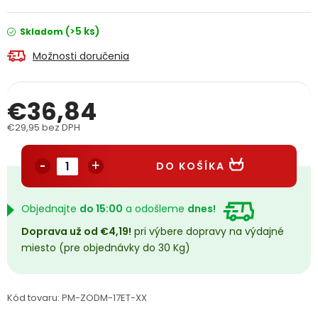
PODPORA
(>5 ks)
Skladom
Možnosti doručenia
Reklamačný formulár
Odstúpenie v lehote 14 dní
Obchodné podmienky
Reklamačný poriadok
€36,84
€29,95 bez DPH
Podmienky ochrany osobných údajov
Jednotková cena:
DO KOŠÍKA
+
Přihlášení
Registrace
Objednajte
do 15:00
a odošleme
dnes!
Doprava už od €4,19!
pri výbere dopravy na výdajné
miesto (pre objednávky do 30 Kg)
Kód tovaru:
PM-ZODM-17ET-XX