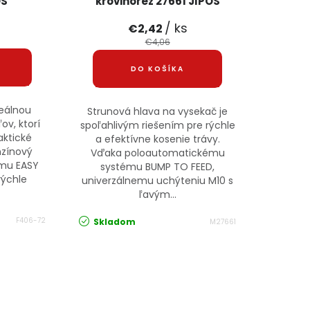
OS
krovinorez 27661 JIPOS
/ ks
€2,42
€4,06
DO KOŠÍKA
deálnou
Strunová hlava na vysekač je
ov, ktorí
spoľahlivým riešením pre rýchle
aktické
a efektívne kosenie trávy.
nzínový
Vďaka poloautomatickému
ému EASY
systému BUMP TO FEED,
ýchle
univerzálnemu uchýteniu M10 s
ľavým...
F406-72
Skladom
M27661