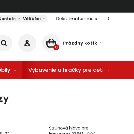
Dôležité informácie
Servis nárad
Kontakt
Váš účet
Prázdny košík
NÁKUPNÝ KOŠÍK
bily
Vybavenie a hračky pre deti
Dom
zy
Strunová hlava pre