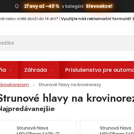
Zľavy až -40 %
Slevoakce!
v kategórii
t nebo vrátit zboží do 14 dní?
|
Využijte náš reklamační formulář
lňa
Záhrada
Príslušenstvo pre automo
u krovinorezom
Strunové hlavy na krovinorezy
Strunové hlavy na krovinore
Najpredávanejšie
Strunová hlava
Strunová hlava