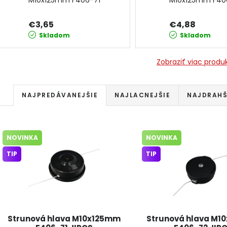
M10x125mm F406-71
M10x125mm F40
JIPOS
JIPOS
€3,65
€4,88
Skladom
Skladom
Zobraziť viac produ
Radenie produktov
NAJPREDÁVANEJŠIE
NAJLACNEJŠIE
NAJDRAHŠ
Výpis produktov
NOVINKA
NOVINKA
TIP
TIP
Strunová hlava M10x125mm
Strunová hlava M1