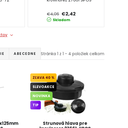
6-72
krovinorez 27661 JIPOS
€2,42
€4,06
Skladom
ktov
Stránka
1
z
1
-
4
položiek celkom
IE
ABECEDNE
40 %
SLEVOAKCE
NOVINKA
TIP
0x125mm
Strunová hlava pre