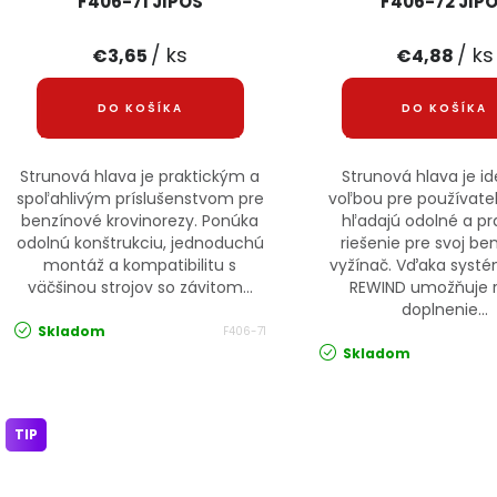
F406-71 JIPOS
F406-72 JIP
/ ks
/ ks
€3,65
€4,88
DO KOŠÍKA
DO KOŠÍKA
Strunová hlava je praktickým a
Strunová hlava je i
spoľahlivým príslušenstvom pre
voľbou pre používateľ
benzínové krovinorezy. Ponúka
hľadajú odolné a pr
odolnú konštrukciu, jednoduchú
riešenie pre svoj be
montáž a kompatibilitu s
vyžínač. Vďaka syst
väčšinou strojov so závitom...
REWIND umožňuje r
doplnenie...
Skladom
F406-71
Skladom
TIP