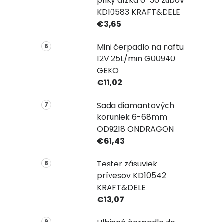
pílky dĺžka 6" 36 zubov
KD10583 KRAFT&DELE
€3,65
Mini čerpadlo na naftu
12V 25L/min G00940
GEKO
€11,02
Sada diamantových
koruniek 6-68mm
OD9218 ONDRAGON
€61,43
Tester zásuviek
prívesov KD10542
KRAFT&DELE
€13,07