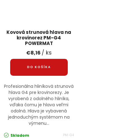
Kovová strunová hlava na
krovinorez PM-G4
POWERMAT
/ ks
€8,16
DO KOŠÍKA
Profesionálna hliníková strunová
hlava G4 pre krovinorezy. Je
vyrobená z odolného hliníka,
vďaka čomu je hlava veľmi
odolná. Hlava je vybavená
jednoduchým systémom na
výmenu...
Skladom
PM-G4