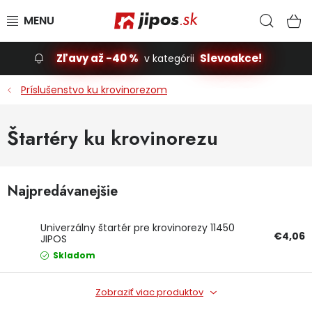
Prejsť na obsah
Hľad
N
Zľavy až -40 %
Slevoakce!
v kategórii
Slevoakce
Príslušenstvo ku krovinorezom
Stavba, dom
Štartéry ku krovinorezu
Dielňa
Najpredávanejšie
Záhrada
Príslušenstvo pre automobily
Univerzálny štartér pre krovinorezy 11450
€4,06
JIPOS
Skladom
Vybavenie a hračky pre deti
Zobraziť viac produktov
Domácnosť