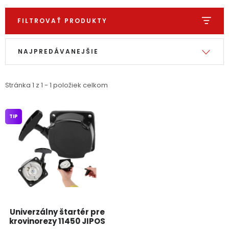
Ochranné pracovné pomôcky
FILTROVAŤ PRODUKTY
Výpis produktov
Radenie produktov
Vianoce
NAJPREDÁVANEJŠIE
Fotovoltaika
Stránka
1
z
1
-
1
položiek celkom
Značky
TIP
Servis náradia
Hodnotenie obchodu
Doprava a platba
Váš zákaznícky účet
Kontakty
Univerzálny štartér pre
krovinorezy 11450 JIPOS