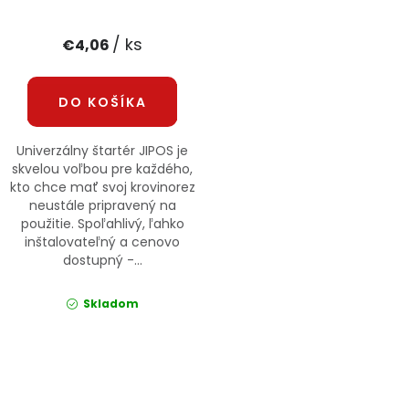
PODPORA
/ ks
€4,06
Reklamačný formulár
Odstúpenie v lehote 14 dní
DO KOŠÍKA
Obchodné podmienky
Reklamačný poriadok
Univerzálny štartér JIPOS je
Podmienky ochrany osobných údajov
skvelou voľbou pre každého,
kto chce mať svoj krovinorez
neustále pripravený na
použitie. Spoľahlivý, ľahko
+
Přihlášení
Registrace
inštalovateľný a cenovo
dostupný -...
Skladom
Ovládacie prvky výpisu