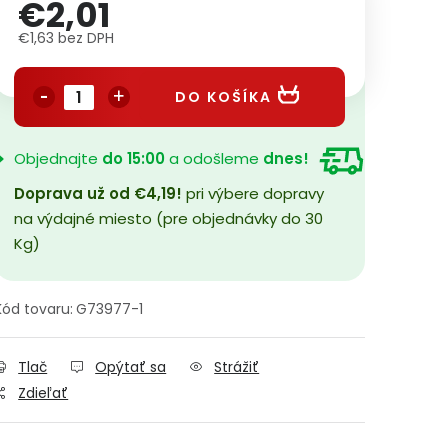
€2,01
€1,63 bez DPH
Jednotková cena:
DO KOŠÍKA
Objednajte
do 15:00
a odošleme
dnes!
Doprava už od €4,19!
pri výbere dopravy
na výdajné miesto (pre objednávky do 30
Kg)
Kód tovaru:
G73977-1
Tlač
Opýtať sa
Strážiť
Zdieľať