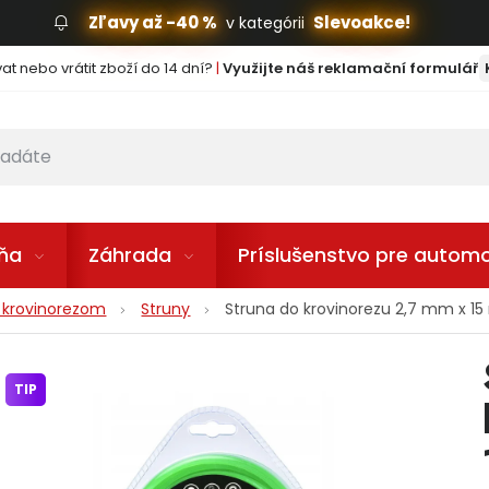
Zľavy až -40 %
Slevoakce!
v kategórii
t nebo vrátit zboží do 14 dní?
|
Využijte náš reklamační formulář
lňa
Záhrada
Príslušenstvo pre automo
u krovinorezom
Struny
Struna do krovinorezu 2,7 mm x 1
TIP