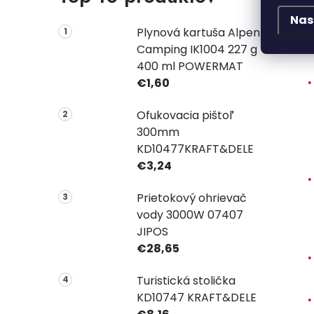
Nas
Plynová kartuša Alpen
Camping IK1004 227 g
400 ml POWERMAT
€1,60
Ofukovacia pištoľ
300mm
KD10477KRAFT&DELE
€3,24
Prietokový ohrievač
vody 3000W 07407
JIPOS
€28,65
Turistická stolička
KD10747 KRAFT&DELE