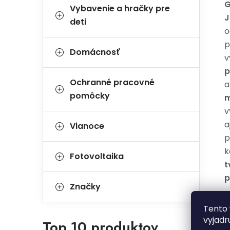
G
Vybavenie a hračky pre
J
deti
o
p
Domácnosť
v
p
Ochranné pracovné
pomôcky
m
v
a
Vianoce
p
k
Fotovoltaika
t
p
Značky
V
Tento 
vyjadr
Top 10 produktov