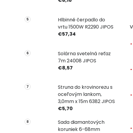
€8,16
Hlbinné čerpadlo do
vrtu 1500W R2290 JIPOS
V
€57,34
Solárna svetelná reťaz
7m 24008 JIPOS
€8,57
Struna do krovinorezu s
oceľovým lankom,
3,0mm x 15m 6382 JIPOS
€5,70
Sada diamantových
koruniek 6-68mm