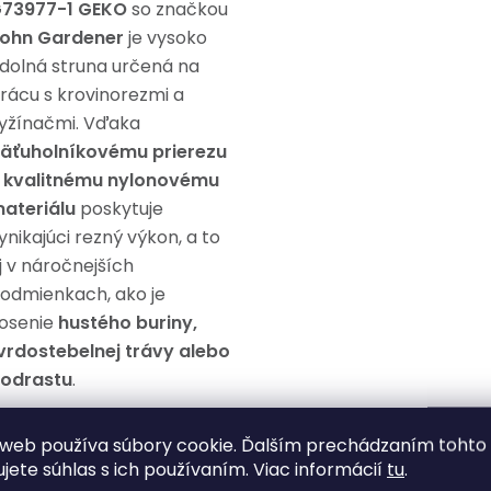
73977-1 GEKO
so značkou
ohn Gardener
je vysoko
dolná struna určená na
rácu s krovinorezmi a
yžínačmi. Vďaka
äťuholníkovému prierezu
a
kvalitnému nylonovému
ateriálu
poskytuje
ynikajúci rezný výkon, a to
j v náročnejších
odmienkach, ako je
osenie
hustého buriny,
vrdostebelnej trávy alebo
odrastu
.
lastnosti
web používa súbory cookie. Ďalším prechádzaním tohto
ujete súhlas s ich používaním. Viac informácií
tu
.