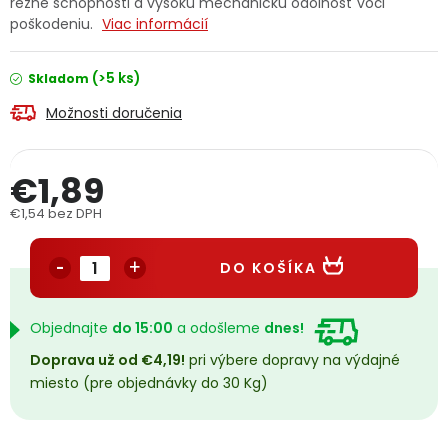
rezné schopnosti a vysokú mechanickú odolnosť voči
PODPORA
poškodeniu.
Viac informácií
(>5 ks)
Skladom
Reklamačný formulár
Odstúpenie v lehote 14 dní
Možnosti doručenia
Obchodné podmienky
Reklamačný poriadok
€1,89
Podmienky ochrany osobných údajov
€1,54 bez DPH
Jednotková cena:
+
Přihlášení
Registrace
DO KOŠÍKA
Objednajte
do 15:00
a odošleme
dnes!
Doprava už od €4,19!
pri výbere dopravy na výdajné
miesto (pre objednávky do 30 Kg)