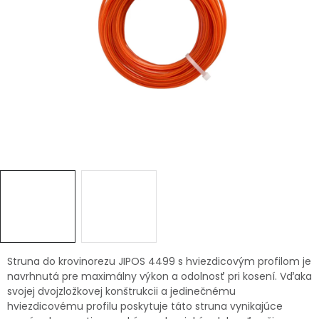
Ochranné pracovné pomôcky
Vianoce
Fotovoltaika
Značky
Servis náradia
Hodnotenie obchodu
Doprava a platba
Váš zákaznícky účet
Struna do krovinorezu JIPOS 4499 s hviezdicovým profilom je
navrhnutá pre maximálny výkon a odolnosť pri kosení. Vďaka
svojej dvojzložkovej konštrukcii a jedinečnému
Kontakty
hviezdicovému profilu poskytuje táto struna vynikajúce