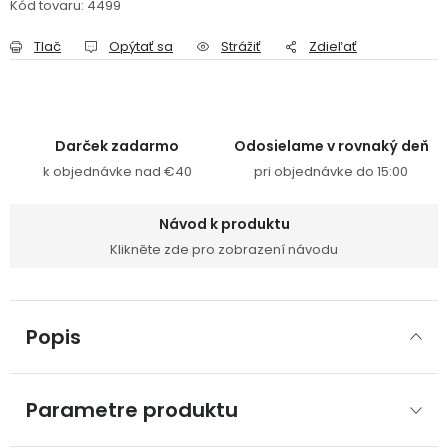
Kód tovaru:
4499
Tlač
Opýtať sa
Strážiť
Zdieľať
Darček zadarmo
Odosielame v rovnaký deň
k objednávke nad €40
pri objednávke do 15:00
Návod k produktu
Klikněte zde pro zobrazení návodu
Popis
Parametre produktu