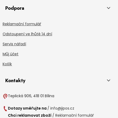
Podpora
Reklamační formulář
Odstoupení ve lhůtě 14 dní
Servis nářadí
Můj účet
Košík
Kontakty
Teplická 906, 418 01 Bílina
Dotazy směřujte na
/
info@jipos.cz
Chci reklamovat zboží
/
Reklamační formulář