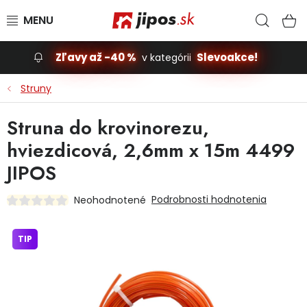
Prejsť na obsah
Hľad
N
Zľavy až -40 %
Slevoakce!
v kategórii
Slevoakce
Struny
Stavba, dom
Struna do krovinorezu,
hviezdicová, 2,6mm x 15m 4499
Dielňa
JIPOS
Záhrada
Podrobnosti hodnotenia
Neohodnotené
Príslušenstvo pre automobily
TIP
Vybavenie a hračky pre deti
Domácnosť