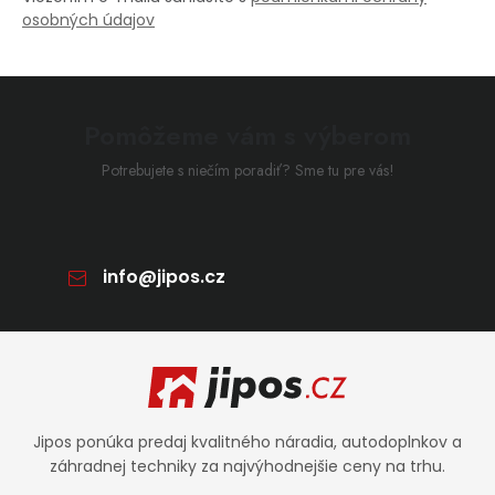
osobných údajov
Pomôžeme vám s výberom
Potrebujete s niečím poradiť? Sme tu pre vás!
info
@
jipos.cz
Zápätie
Jipos ponúka predaj kvalitného náradia, autodoplnkov a
záhradnej techniky za najvýhodnejšie ceny na trhu.