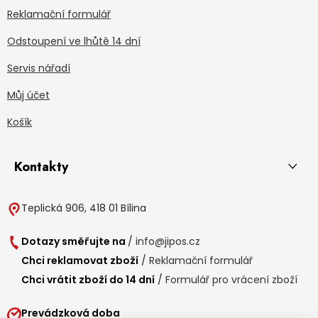
Reklamační formulář
Odstoupení ve lhůtě 14 dní
Servis nářadí
Můj účet
Košík
Kontakty
Teplická 906, 418 01 Bílina
Dotazy směřujte na
/
info@jipos.cz
Chci reklamovat zboží
/
Reklamační formulář
Chci vrátit zboží do 14 dní
/
Formulář pro vrácení zboží
Prevádzková doba