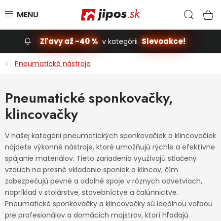
Prejsť na obsah
Hľad
N
Zľavy až -40 %
Slevoakce!
v kategórii
Slevoakce
Pneumatické nástroje
Stavba, dom
Pneumatické sponkovačky,
klincovačky
Dielňa
Záhrada
V našej kategórii pneumatických sponkovačiek a klincovačiek
nájdete výkonné nástroje, ktoré umožňujú rýchle a efektívne
spájanie materiálov. Tieto zariadenia využívajú stlačený
Príslušenstvo pre automobily
vzduch na presné vkladanie sponiek a klincov, čím
zabezpečujú pevné a odolné spoje v rôznych odvetviach,
Vybavenie a hračky pre deti
napríklad v stolárstve, stavebníctve a čalúnnictve.
Pneumatické sponkovačky a klincovačky sú ideálnou voľbou
Domácnosť
pre profesionálov a domácich majstrov, ktorí hľadajú