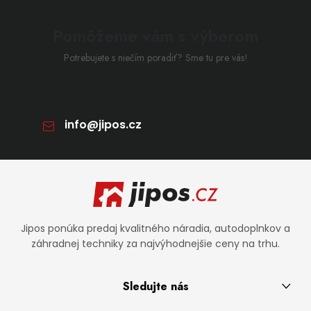
Pomôžeme vám s výberom
Potrebujete s niečím poradiť? Sme tu pre vás!
info
@
jipos.cz
Zápätie
Jipos ponúka predaj kvalitného náradia, autodoplnkov a
záhradnej techniky za najvýhodnejšie ceny na trhu.
Sledujte nás