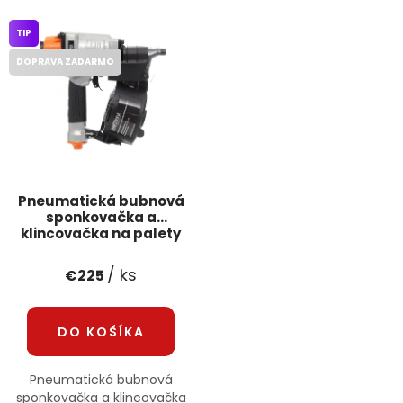
PODPORA
TIP
DOPRAVA ZADARMO
Reklamačný formulár
Odstúpenie v lehote 14 dní
Obchodné podmienky
Reklamačný poriadok
Podmienky ochrany osobných údajov
Pneumatická bubnová
sponkovačka a
+
Přihlášení
Registrace
klincovačka na palety
120PSI KD1430
KRAFT&DELE
/ ks
€225
DO KOŠÍKA
Pneumatická bubnová
sponkovačka a klincovačka