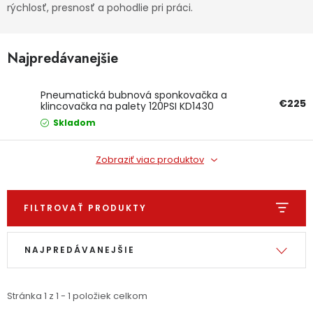
rýchlosť, presnosť a pohodlie pri práci.
Ochranné pracovné pomôcky
Najpredávanejšie
Vianoce
Fotovoltaika
Pneumatická bubnová sponkovačka a
€225
klincovačka na palety 120PSI KD1430
KRAFT&DELE
Skladom
Značky
Zobraziť viac produktov
FILTROVAŤ PRODUKTY
Servis náradia
Hodnotenie obchodu
Výpis produktov
Radenie produktov
NAJPREDÁVANEJŠIE
Doprava a platba
Váš zákaznícky účet
Kontakty
Stránka
1
z
1
-
1
položiek celkom