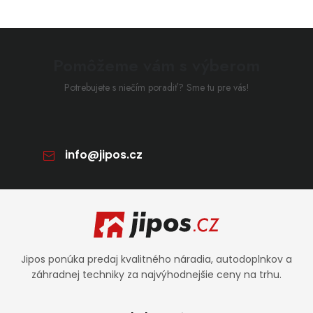
Pomôžeme vám s výberom
Potrebujete s niečím poradiť? Sme tu pre vás!
info
@
jipos.cz
Zápätie
Jipos ponúka predaj kvalitného náradia, autodoplnkov a
záhradnej techniky za najvýhodnejšie ceny na trhu.