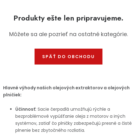
Ochranné pracovné pomôcky
Produkty ešte len pripravujeme.
Vianoce
Môžete sa ale pozrieť na ostatné kategórie.
Fotovoltaika
Značky
SPÄŤ DO OBCHODU
Hlavné výhody našich olejových extraktorov a olejových
plničiek:
Servis náradia
Hodnotenie obchodu
Účinnosť:
Sacie čerpadlá umožňujú rýchle a
Doprava a platba
Váš zákaznícky účet
bezproblémové vypúšťanie oleja z motorov a iných
systémov, zatiaľ čo plničky zabezpečujú presné a čisté
Kontakty
plnenie bez zbytočného rozliatia.