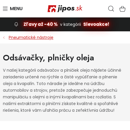
Prejsť na obsah
Hľad
N
Zľavy až -40 %
Slevoakce!
v kategórii
Slevoakce
Pneumatické nástroje
Stavba, dom
Odsávačky, plničky oleja
Dielňa
V našej kategórii odsávačov a plničiek oleja nájdete účinné
zariadenia určené na rýchle a čisté vypúšťanie a plnenie
Záhrada
oleja a kvapalín. Toto náradie je ideálne na údržbu
automobilov a strojov, pretože zabezpečuje jednoduchú
Príslušenstvo pre automobily
manipuláciu s olejmi a inými kvapalinami bez rozliatia. S
našimi extraktormi a plničmi získate kvalitné a spoľahlivé
Vybavenie a hračky pre deti
riešenia, ktoré vám uľahčia prácu a zefektívnia údržbu!
Domácnosť