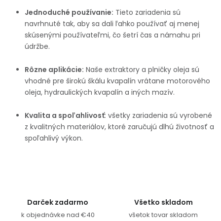
PODPORA
Jednoduché používanie:
Tieto zariadenia sú
navrhnuté tak, aby sa dali ľahko používať aj menej
skúsenými používateľmi, čo šetrí čas a námahu pri
Reklamačný formulár
Odstúpenie v lehote 14 dní
údržbe.
Obchodné podmienky
Reklamačný poriadok
Rôzne aplikácie:
Naše extraktory a plničky oleja sú
vhodné pre širokú škálu kvapalín vrátane motorového
Podmienky ochrany osobných údajov
oleja, hydraulických kvapalín a iných mazív.
Kvalita a spoľahlivosť
: všetky zariadenia sú vyrobené
+
Přihlášení
Registrace
z kvalitných materiálov, ktoré zaručujú dlhú životnosť a
spoľahlivý výkon.
Darček zadarmo
Všetko skladom
k objednávke nad €40
všetok tovar skladom