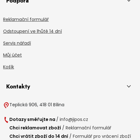
Podpora
Reklamační formulář
Odstoupení ve lhůtě 14 dní
Servis nářadí
Můj účet
Košík
Kontakty
Teplická 906, 418 01 Bílina
Dotazy směřujte na
/
info@jipos.cz
Chci reklamovat zboží
/
Reklamační formulář
Chci vrátit zboží do 14 dní
/
Formulář pro vrácení zboží