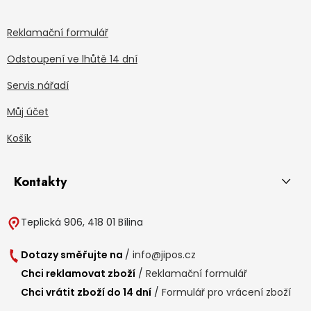
Reklamační formulář
Odstoupení ve lhůtě 14 dní
Servis nářadí
Můj účet
Košík
Kontakty
Teplická 906, 418 01 Bílina
Dotazy směřujte na
/
info@jipos.cz
Chci reklamovat zboží
/
Reklamační formulář
Chci vrátit zboží do 14 dní
/
Formulář pro vrácení zboží