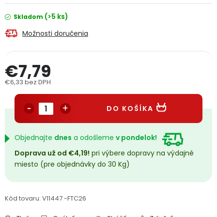
PODPORA
(>5 ks)
Skladom
Možnosti doručenia
Reklamačný formulár
Odstúpenie v lehote 14 dní
Obchodné podmienky
Reklamačný poriadok
€7,79
€6,33 bez DPH
Podmienky ochrany osobných údajov
Jednotková cena:
DO KOŠÍKA
+
Přihlášení
Registrace
Objednajte
dnes
a odošleme
v pondelok!
Doprava už od €4,19!
pri výbere dopravy na výdajné
miesto (pre objednávky do 30 Kg)
Kód tovaru:
V11447 -FTC26