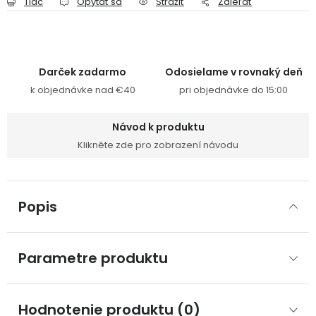
Tlač
Opýtať sa
Strážiť
Zdieľať
Darček zadarmo
Odosielame v rovnaký deň
k objednávke nad €40
pri objednávke do 15:00
Návod k produktu
Klikněte zde pro zobrazení návodu
Popis
Parametre produktu
Hodnotenie produktu (0)