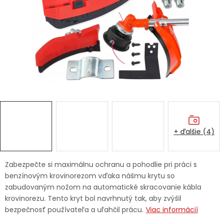
Ochranné pracovné pomôcky
Vianoce
Fotovoltaika
Značky
+ ďalšie (4)
Servis náradia
Hodnotenie obchodu
Zabezpečte si maximálnu ochranu a pohodlie pri práci s
benzínovým krovinorezom vďaka nášmu krytu so
Doprava a platba
Váš zákaznícky účet
zabudovaným nožom na automatické skracovanie kábla
krovinorezu. Tento kryt bol navrhnutý tak, aby zvýšil
Kontakty
bezpečnosť používateľa a uľahčil prácu.
Viac informácií