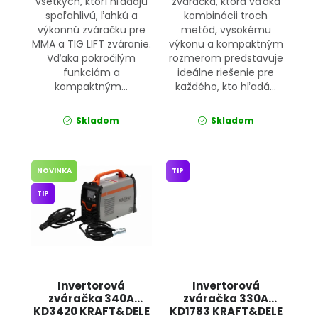
všetkých, ktorí hľadajú
zváračka, ktorá vďaka
spoľahlivú, ľahkú a
kombinácii troch
výkonnú zváračku pre
metód, vysokému
MMA a TIG LIFT zváranie.
výkonu a kompaktným
Vďaka pokročilým
rozmerom predstavuje
funkciám a
ideálne riešenie pre
kompaktným...
každého, kto hľadá...
Skladom
Skladom
NOVINKA
TIP
TIP
Invertorová
Invertorová
zváračka 340A
zváračka 330A
KD3420 KRAFT&DELE
KD1783 KRAFT&DELE