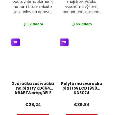
opätovnému zlomeniu
majstrov. Vďaka
na tom istom mieste.
vysokému výkonu,
Je ideálny na opravu...
jednoduchej obsluhe...
Skladom
Skladom
TIP
TIP
Zváračka zošívačka
Polyfúzna zváračka
na plasty KD864
plastov LCD 1950W
KRAFT&amp;DELE
KD3074
KRAFT&amp;DELE
€28,24
€36,84