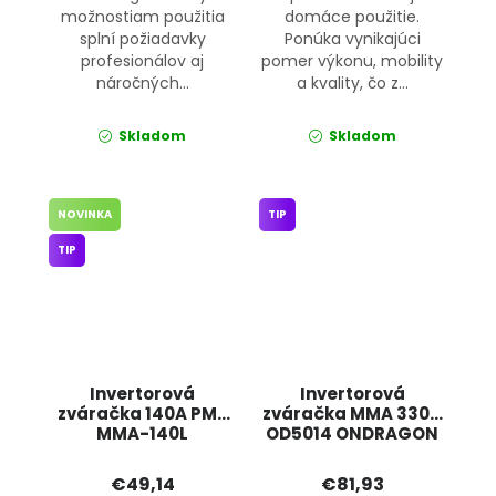
možnostiam použitia
domáce použitie.
splní požiadavky
Ponúka vynikajúci
profesionálov aj
pomer výkonu, mobility
náročných...
a kvality, čo z...
Skladom
Skladom
NOVINKA
TIP
TIP
Invertorová
Invertorová
zváračka 140A PM-
zváračka MMA 330A
MMA-140L
OD5014 ONDRAGON
POWERMAT
€49,14
€81,93