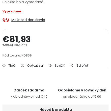
Položka bola vypredaná…
PODPORA
Vypredané
Možnosti doručenia
Reklamačný formulár
Odstúpenie v lehote 14 dní
Obchodné podmienky
Reklamačný poriadok
€81,93
€66,61 bez DPH
Podmienky ochrany osobných údajov
Jednotková cena:
Kód tovaru:
KD859
+
Přihlášení
Registrace
Tlač
Opýtať sa
Strážiť
Zdieľať
Darček zadarmo
Odosielame v rovnaký deň
k objednávke nad €40
pri objednávke do 15:00
Návod k produktu