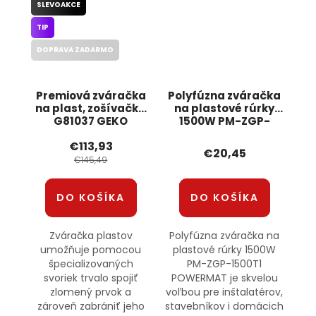
SLEVOAKCE
TIP
DOPRAVA ZADARMO
Premiová zváračka
Polyfúzna zváračka
na plast, zošívačka
na plastové rúrky
G81037 GEKO
1500W PM-ZGP-
1500T1 POWERMAT
€113,93
€20,45
€145,49
DO KOŠÍKA
DO KOŠÍKA
Zváračka plastov
Polyfúzna zváračka na
umožňuje pomocou
plastové rúrky 1500W
špecializovaných
PM-ZGP-1500T1
svoriek trvalo spojiť
POWERMAT je skvelou
zlomený prvok a
voľbou pre inštalatérov,
zároveň zabrániť jeho
stavebníkov i domácich