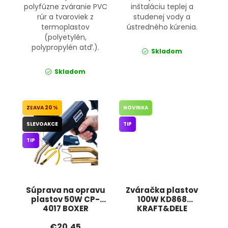
polyfúzne zváranie PVC
inštaláciu teplej a
rúr a tvaroviek z
studenej vody a
termoplastov
ústredného kúrenia.
(polyetylén,
polypropylén atď.).
Skladom
Skladom
20 %
NOVINKA
SLEVOAKCE
TIP
TIP
Súprava na opravu
Zváračka plastov
plastov 50W CP-
100W KD868
4017 BOXER
KRAFT&DELE
€20,45