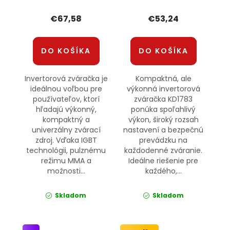
€67,58
€53,24
DO KOŠÍKA
DO KOŠÍKA
Invertorová zváračka je
Kompaktná, ale
ideálnou voľbou pre
výkonná invertorová
používateľov, ktorí
zváračka KD1783
hľadajú výkonný,
ponúka spoľahlivý
kompaktný a
výkon, široký rozsah
univerzálny zvárací
nastavení a bezpečnú
zdroj. Vďaka IGBT
prevádzku na
technológii, pulznému
každodenné zváranie.
režimu MMA a
Ideálne riešenie pre
možnosti...
každého,...
Skladom
Skladom