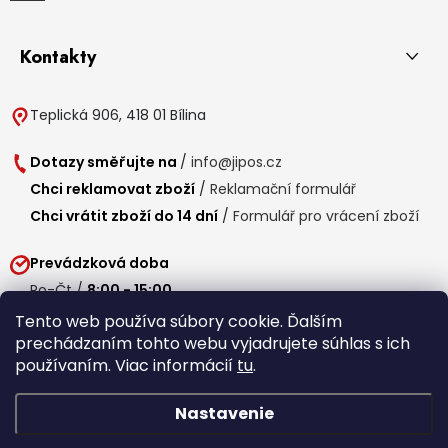
Kontakty
Teplická 906, 418 01 Bílina
Dotazy směřujte na
/
info@jipos.cz
Chci reklamovat zboží
/
Reklamační formulář
Chci vrátit zboží do 14 dní
/
Formulář pro vrácení zboží
Prevádzková doba
Po-Čt /
8:00 - 15:00
Pá /
7:30 - 14:30
Tento web používa súbory cookie. Ďalším
prechádzaním tohto webu vyjadrujete súhlas s ich
Obedňajšia prestávka /
11:00 - 11:30
používaním. Viac informácií
tu
.
Nastavenie
Copyright 2026
Jipos.sk
. Všetky práva vyhradené.
Upraviť nastavenie