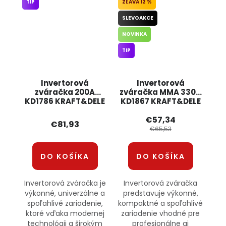
TIP
12 %
SLEVOAKCE
NOVINKA
TIP
Invertorová
Invertorová
zváračka 200A
zváračka MMA 330A
KD1786 KRAFT&DELE
KD1867 KRAFT&DELE
€57,34
€81,93
€65,53
DO KOŠÍKA
DO KOŠÍKA
Invertorová zváračka je
Invertorová zváračka
výkonné, univerzálne a
predstavuje výkonné,
spoľahlivé zariadenie,
kompaktné a spoľahlivé
ktoré vďaka modernej
zariadenie vhodné pre
technológii a širokým
profesionálne aj