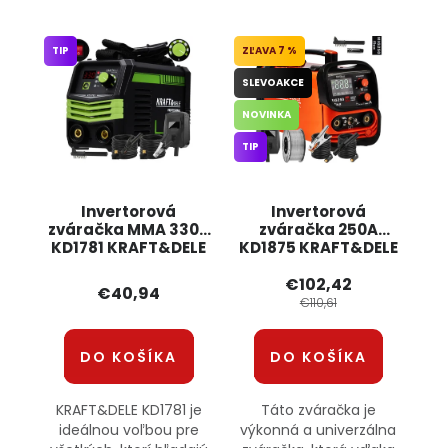
TIP
7 %
SLEVOAKCE
NOVINKA
TIP
Invertorová
Invertorová
zváračka MMA 330A
zváračka 250A
KD1781 KRAFT&DELE
KD1875 KRAFT&DELE
€102,42
€40,94
€110,61
DO KOŠÍKA
DO KOŠÍKA
KRAFT&DELE KD1781 je
Táto zváračka je
ideálnou voľbou pre
výkonná a univerzálna