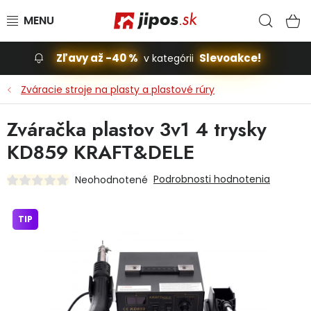
Prejsť na obsah
Hľad
N
Zľavy až -40 %
Slevoakce!
v kategórii
Slevoakce
Zváracie stroje na plasty a plastové rúry
Stavba, dom
Zváračka plastov 3v1 4 trysky
KD859 KRAFT&DELE
Dielňa
Podrobnosti hodnotenia
Neohodnotené
Záhrada
TIP
Príslušenstvo pre automobily
Vybavenie a hračky pre deti
Domácnosť