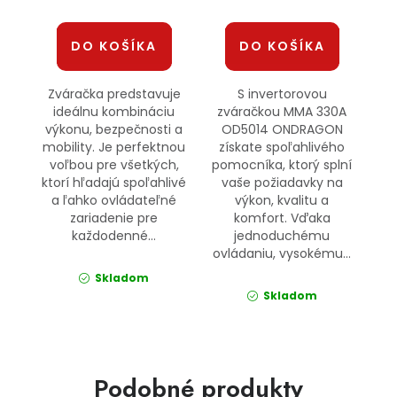
DO KOŠÍKA
DO KOŠÍKA
Zváračka predstavuje
S invertorovou
ideálnu kombináciu
zváračkou MMA 330A
výkonu, bezpečnosti a
OD5014 ONDRAGON
mobility. Je perfektnou
získate spoľahlivého
voľbou pre všetkých,
pomocníka, ktorý splní
ktorí hľadajú spoľahlivé
vaše požiadavky na
a ľahko ovládateľné
výkon, kvalitu a
zariadenie pre
komfort. Vďaka
každodenné...
jednoduchému
ovládaniu, vysokému...
Skladom
Skladom
Podobné produkty