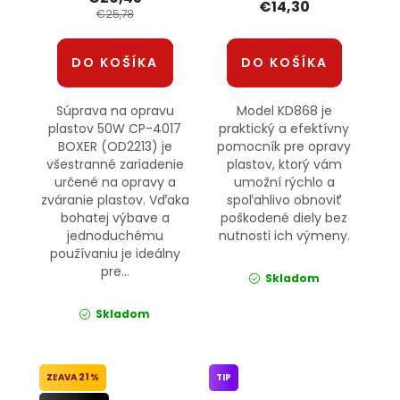
€14,30
€25,78
DO KOŠÍKA
DO KOŠÍKA
Súprava na opravu
Model KD868 je
plastov 50W CP-4017
praktický a efektívny
BOXER (OD2213) je
pomocník pre opravy
všestranné zariadenie
plastov, ktorý vám
určené na opravy a
umožní rýchlo a
zváranie plastov. Vďaka
spoľahlivo obnoviť
bohatej výbave a
poškodené diely bez
jednoduchému
nutnosti ich výmeny.
používaniu je ideálny
pre...
Skladom
Skladom
21 %
TIP