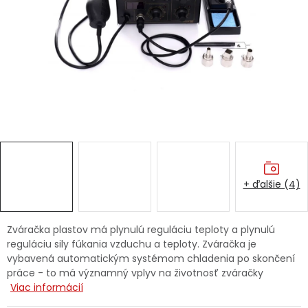
Ochranné pracovné pomôcky
Vianoce
Fotovoltaika
Značky
+ ďalšie (4)
Servis náradia
Hodnotenie obchodu
Zváračka plastov má plynulú reguláciu teploty a plynulú
reguláciu sily fúkania vzduchu a teploty. Zváračka je
Doprava a platba
Váš zákaznícky účet
vybavená automatickým systémom chladenia po skončení
práce - to má významný vplyv na životnosť zváračky
Kontakty
Viac informácií