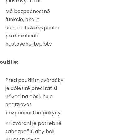
plastových rúr.
Má bezpečnostné
funkcie, ako je
automatické vypnutie
po dosiahnutí
nastavenej teploty.
oužitie:
Pred použitím zváračky
je dôležité prečítať si
návod na obsluhu a
dodržiavať
bezpečnostné pokyny.
Pri zváraní je potrebné
zabezpečiť, aby boli
rúrky správne