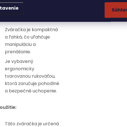
tavenie
Súhla
onštrukcia:
Zváračka je kompaktná
a ľahká, čo uľahčuje
manipuláciu a
prenášanie.
Je vybavený
ergonomicky
tvarovanou rukoväťou,
ktorá zaručuje pohodlné
a bezpečné uchopenie.
oužitie:
Táto zváračka je určená