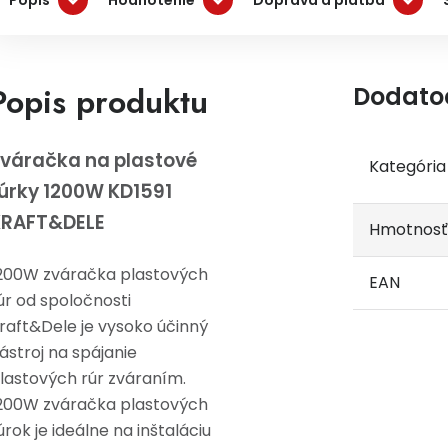
Popis produktu
Dodato
váračka na plastové
Kategória
úrky 1200W KD1591
KRAFT&DELE
Hmotnosť
200W zváračka plastových
EAN
úr od spoločnosti
raft&Dele je vysoko účinný
ástroj na spájanie
lastových rúr zváraním.
200W zváračka plastových
úrok je
ideálne na inštaláciu