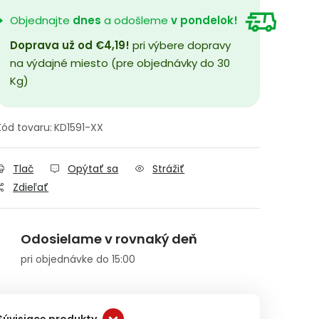
Objednajte
dnes
a odošleme
v pondelok!
Doprava už od €4,19!
pri výbere dopravy
na výdajné miesto (pre objednávky do 30
Kg)
Kód tovaru:
KD1591-XX
Tlač
Opýtať sa
Strážiť
Zdieľať
Odosielame v rovnaký deň
pri objednávke do 15:00
Súvisiace produkty