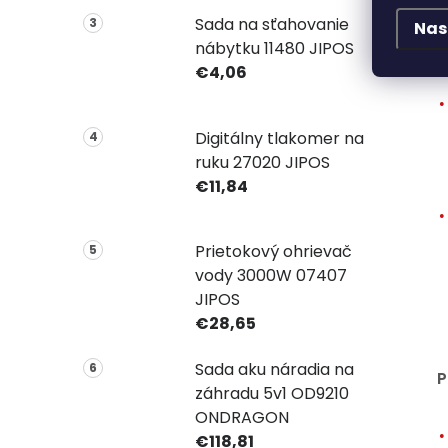
Sada na sťahovanie
Nas
K
nábytku 11480 JIPOS
€4,06
Digitálny tlakomer na
ruku 27020 JIPOS
€11,84
Prietokový ohrievač
vody 3000W 07407
JIPOS
€28,65
Sada aku náradia na
P
záhradu 5v1 OD9210
ONDRAGON
€118,81