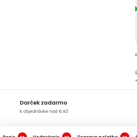
Darček zadarmo
k objednávke nad €40
Popis
Hodnotenie
Doprava a platba