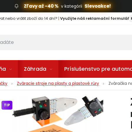
Zľavy až -40 %
Slevoakce!
v kategórii
t nebo vrátit zboží do 14 dní?
|
Využijte náš reklamační formulář
lňa
Záhrada
Príslušenstvo pre automo
ačky
Zváracie stroje na plasty a plastové rúry
Zváračka n
TIP