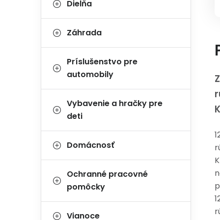
Dielňa
Záhrada
Príslušenstvo pre
automobily
Z
r
Vybavenie a hračky pre
deti
1
Domácnosť
r
K
n
Ochranné pracovné
p
pomôcky
1
r
Vianoce