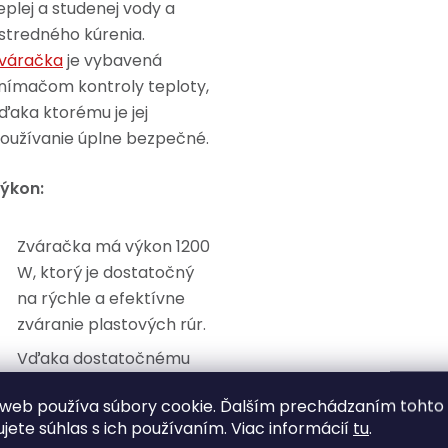
eplej a studenej vody a
stredného kúrenia.
váračka
je vybavená
nímačom kontroly teploty,
ďaka ktorému je jej
oužívanie úplne bezpečné.
ýkon:
Zváračka má výkon 1200
W, ktorý je dostatočný
na rýchle a efektívne
zváranie plastových rúr.
Vďaka dostatočnému
výkonu je možné
web používa súbory cookie. Ďalším prechádzaním tohto
dosiahnuť kvalitné a
ujete súhlas s ich používaním. Viac informácií
tu
.
pevné spoje.