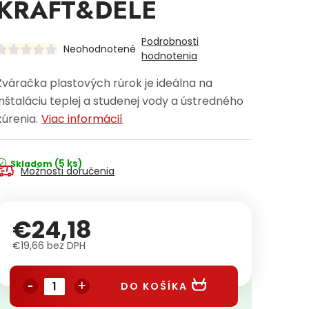
KRAFT&DELE
Podrobnosti
Neohodnotené
hodnotenia
Zváračka plastových rúrok je ideálna na
inštaláciu teplej a studenej vody a ústredného
kúrenia.
Viac informácií
(5 ks)
Skladom
Možnosti doručenia
€24,18
€19,66 bez DPH
Jednotková cena:
DO KOŠÍKA