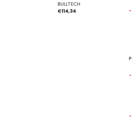
BULLTECH
€114,34
P