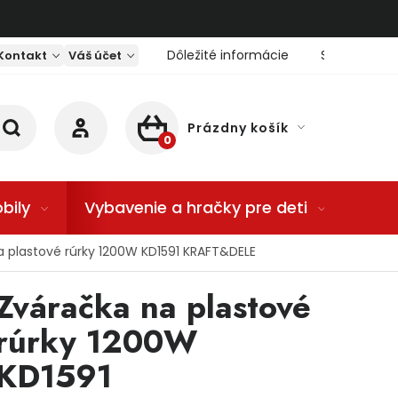
Dôležité informácie
Servis nárad
Kontakt
Váš účet
Prázdny košík
NÁKUPNÝ KOŠÍK
bily
Vybavenie a hračky pre deti
Dom
a plastové rúrky 1200W KD1591 KRAFT&DELE
Zváračka na plastové
rúrky 1200W
KD1591