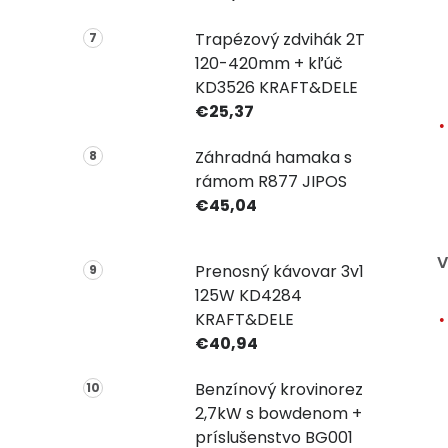
Trapézový zdvihák 2T
120-420mm + kľúč
KD3526 KRAFT&DELE
€25,37
Záhradná hamaka s
rámom R877 JIPOS
€45,04
V
Prenosný kávovar 3v1
125W KD4284
KRAFT&DELE
€40,94
Benzínový krovinorez
2,7kW s bowdenom +
príslušenstvo BG001