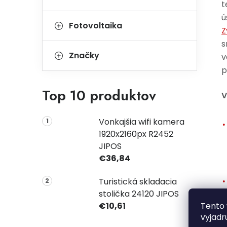
t
ú
Fotovoltaika
Z
s
Značky
v
p
Top 10 produktov
V
Vonkajšia wifi kamera
1920x2160px R2452
JIPOS
€36,84
Turistická skladacia
stolička 24120 JIPOS
Tento 
€10,61
vyjadr