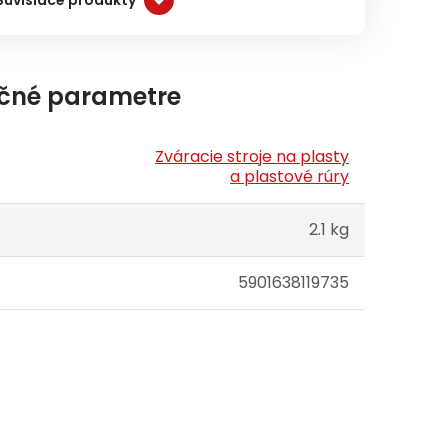
čné parametre
Zváracie stroje na plasty
a plastové rúry
2.1 kg
5901638119735