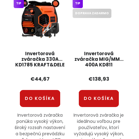
TIP
TIP
DOPRAVA ZADARMO
Invertorová
Invertorová
zváračka 330A
zváračka MIG/MMA
KD1785 KRAFT&DELE
400A KD811
KRAFT&DELE
€44,67
€138,93
DO KOŠÍKA
DO KOŠÍKA
Invertorová zváračka
Invertorová zváračka je
ponúka vysoký výkon,
ideálnou voľbou pre
široký rozsah nastavení
používateľov, ktorí
a bezpečnú prevádzku
vyžadujú vysoký výkon,