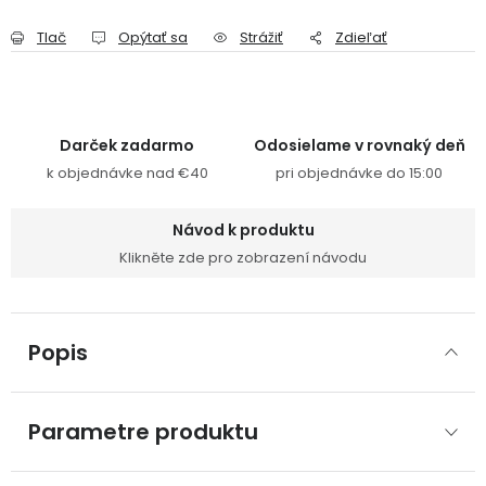
Tlač
Opýtať sa
Strážiť
Zdieľať
Darček zadarmo
Odosielame v rovnaký deň
k objednávke nad €40
pri objednávke do 15:00
Návod k produktu
Klikněte zde pro zobrazení návodu
Popis
Parametre produktu