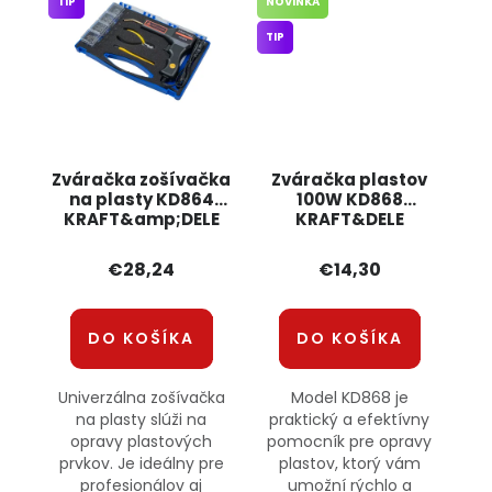
TIP
NOVINKA
TIP
Zváračka zošívačka
Zváračka plastov
na plasty KD864
100W KD868
KRAFT&amp;DELE
KRAFT&DELE
€28,24
€14,30
DO KOŠÍKA
DO KOŠÍKA
Univerzálna zošívačka
Model KD868 je
na plasty slúži na
praktický a efektívny
opravy plastových
pomocník pre opravy
prvkov. Je ideálny pre
plastov, ktorý vám
profesionálov aj
umožní rýchlo a