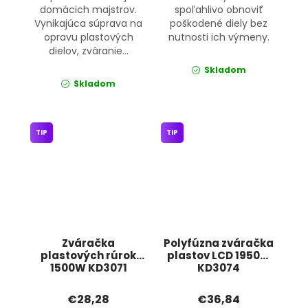
domácich majstrov.
spoľahlivo obnoviť
Vynikajúca súprava na
poškodené diely bez
opravu plastových
nutnosti ich výmeny.
dielov, zváranie...
Skladom
Skladom
TIP
TIP
Zváračka
Polyfúzna zváračka
plastových rúrok
plastov LCD 1950W
1500W KD3071
KD3074
KRAFT&DELE
KRAFT&amp;DELE
€28,28
€36,84