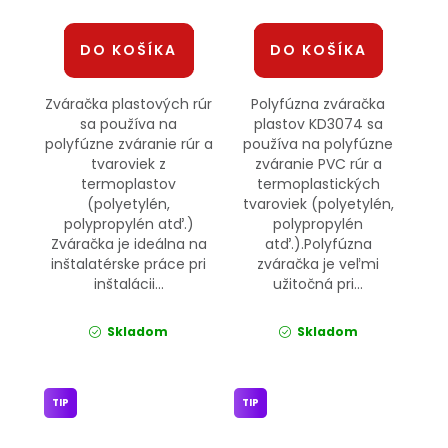
DO KOŠÍKA
DO KOŠÍKA
Zváračka plastových rúr
Polyfúzna zváračka
sa používa na
plastov KD3074 sa
polyfúzne zváranie rúr a
používa na polyfúzne
tvaroviek z
zváranie PVC rúr a
termoplastov
termoplastických
(polyetylén,
tvaroviek (polyetylén,
polypropylén atď.)
polypropylén
Zváračka je ideálna na
atď.).Polyfúzna
inštalatérske práce pri
zváračka je veľmi
inštalácii...
užitočná pri...
Skladom
Skladom
TIP
TIP