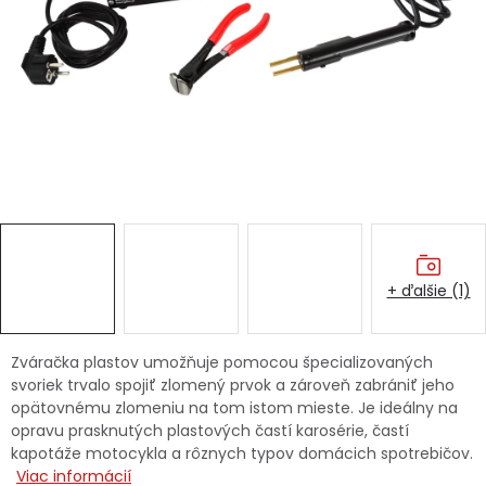
Ochranné pracovné pomôcky
Vianoce
Fotovoltaika
Značky
+ ďalšie (1)
Servis náradia
Hodnotenie obchodu
Zváračka plastov umožňuje pomocou špecializovaných
svoriek trvalo spojiť zlomený prvok a zároveň zabrániť jeho
Doprava a platba
Váš zákaznícky účet
opätovnému zlomeniu na tom istom mieste. Je ideálny na
opravu prasknutých plastových častí karosérie, častí
Kontakty
kapotáže motocykla a rôznych typov domácich spotrebičov.
Viac informácií