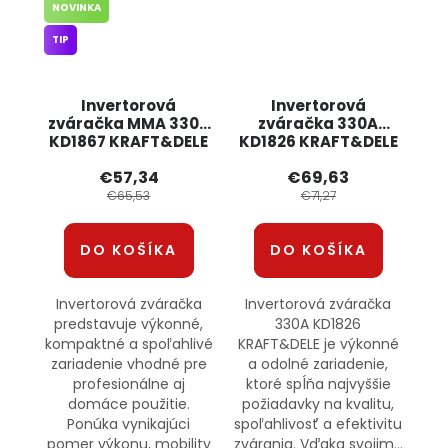
NOVINKA
TIP
Invertorová
Invertorová
zváračka MMA 330A
zváračka 330A
KD1867 KRAFT&DELE
KD1826 KRAFT&DELE
€57,34
€69,63
€65,53
€71,27
DO KOŠÍKA
DO KOŠÍKA
Invertorová zváračka
Invertorová zváračka
predstavuje výkonné,
330A KD1826
kompaktné a spoľahlivé
KRAFT&DELE je výkonné
zariadenie vhodné pre
a odolné zariadenie,
profesionálne aj
ktoré spĺňa najvyššie
domáce použitie.
požiadavky na kvalitu,
Ponúka vynikajúci
spoľahlivosť a efektivitu
pomer výkonu, mobility
zvárania. Vďaka svojim...