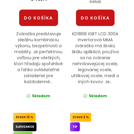
€65,16
DO KOŠÍKA
DO KOŠÍKA
Zváračka predstavuje
KD1868 IGBT LCD 300A
ideálnu kombináciu
invertorová MMA
výkonu, bezpečnosti a
zváračka má širokú
mobility. Je perfektnou
škálu aplikácií, používa
voľbou pre všetkých,
sa na zváranie
ktorí hľadajú spoľahlivé
nehrdzavejúcej ocele,
a ľahko ovládateľné
legovanej ocele,
zariadenie pre
uhlíkovej ocele, medi a
každodenné...
iných kovov. Je...
Skladom
Skladom
12 %
2 %
SLEVOAKCE
TIP