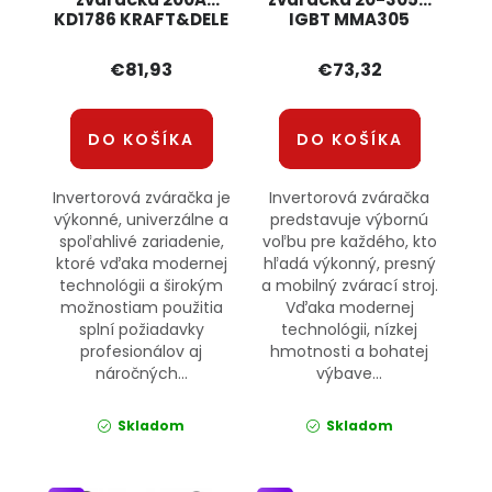
KD1786 KRAFT&DELE
IGBT MMA305
ONDRAGON
€81,93
€73,32
DO KOŠÍKA
DO KOŠÍKA
Invertorová zváračka je
Invertorová zváračka
výkonné, univerzálne a
predstavuje výbornú
spoľahlivé zariadenie,
voľbu pre každého, kto
ktoré vďaka modernej
hľadá výkonný, presný
technológii a širokým
a mobilný zvárací stroj.
možnostiam použitia
Vďaka modernej
splní požiadavky
technológii, nízkej
profesionálov aj
hmotnosti a bohatej
náročných...
výbave...
Skladom
Skladom