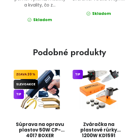
a kvality, čo z...
Skladom
Skladom
Podobné produkty
20 %
TIP
SLEVOAKCE
TIP
Súprava na opravu
Zváračka na
plastov 50W CP-
plastové rúrky
4017 BOXER
1200W KD1591