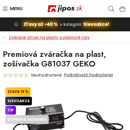
Prejsť na obsah
Hľad
N
Zľavy až -40 %
Slevoakce!
v kategórii
Slevoakce
Zváracie stroje na plasty a plastové rúry
Stavba, dom
Premiová zváračka na plast,
zošívačka G81037 GEKO
Dielňa
Podrobnosti hodnotenia
Neohodnotené
Záhrada
19 %
Príslušenstvo pre automobily
SLEVOAKCE
Vybavenie a hračky pre deti
TIP
DOPRAVA ZADARMO
Domácnosť