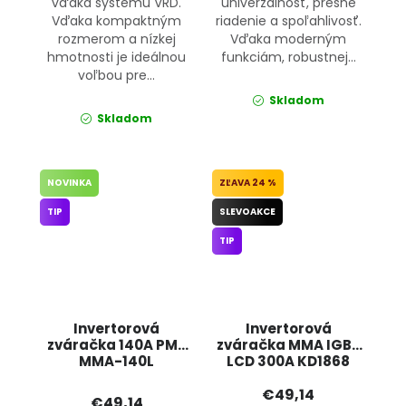
vďaka systému VRD.
univerzálnosť, presné
Vďaka kompaktným
riadenie a spoľahlivosť.
rozmerom a nízkej
Vďaka moderným
hmotnosti je ideálnou
funkciám, robustnej...
voľbou pre...
Skladom
Skladom
NOVINKA
24 %
TIP
SLEVOAKCE
TIP
Invertorová
Invertorová
zváračka 140A PM-
zváračka MMA IGBT
MMA-140L
LCD 300A KD1868
POWERMAT
KRAFT&amp;DELE
€49,14
€49,14