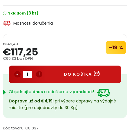
PODPORA
(3 ks)
Skladom
Možnosti doručenia
Reklamačný formulár
Odstúpenie v lehote 14 dní
Obchodné podmienky
Reklamačný poriadok
€145,49
–19 %
€117,25
Podmienky ochrany osobných údajov
€95,33 bez DPH
Jednotková cena:
+
Přihlášení
Registrace
DO KOŠÍKA
Objednajte
dnes
a odošleme
v pondelok!
Doprava už od €4,19!
pri výbere dopravy na výdajné
miesto (pre objednávky do 30 Kg)
Kód tovaru:
G81037