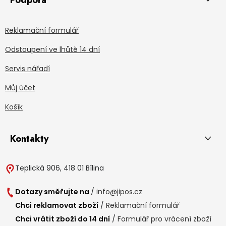
Podpora
Reklamační formulář
Odstoupení ve lhůtě 14 dní
Servis nářadí
Můj účet
Košík
Kontakty
Teplická 906, 418 01 Bílina
Dotazy směřujte na
/
info@jipos.cz
Chci reklamovat zboží
/
Reklamační formulář
Chci vrátit zboží do 14 dní
/
Formulář pro vrácení zboží