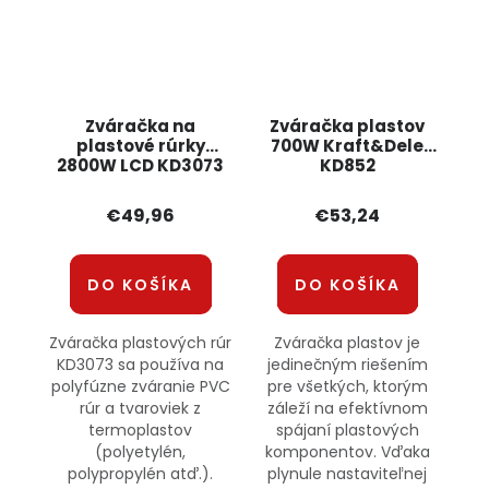
Zváračka na
Zváračka plastov
plastové rúrky
700W Kraft&Dele
2800W LCD KD3073
KD852
KRAFT&DELE
€49,96
€53,24
DO KOŠÍKA
DO KOŠÍKA
Zváračka plastových rúr
Zváračka plastov je
KD3073 sa používa na
jedinečným riešením
polyfúzne zváranie PVC
pre všetkých, ktorým
rúr a tvaroviek z
záleží na efektívnom
termoplastov
spájaní plastových
(polyetylén,
komponentov. Vďaka
polypropylén atď.).
plynule nastaviteľnej