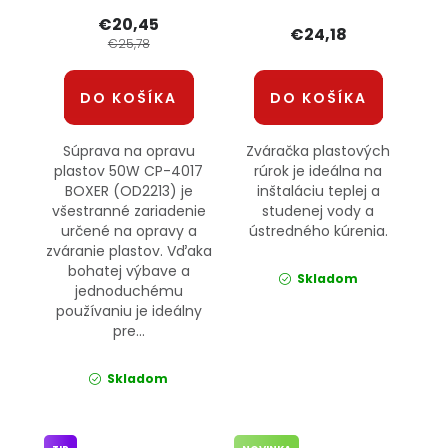
KRAFT&DELE
€20,45
€24,18
€25,78
DO KOŠÍKA
DO KOŠÍKA
Súprava na opravu
Zváračka plastových
plastov 50W CP-4017
rúrok je ideálna na
BOXER (OD2213) je
inštaláciu teplej a
všestranné zariadenie
studenej vody a
určené na opravy a
ústredného kúrenia.
zváranie plastov. Vďaka
bohatej výbave a
Skladom
jednoduchému
používaniu je ideálny
pre...
Skladom