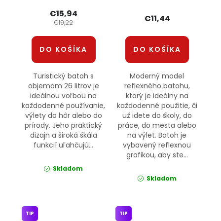
€15,94
€11,44
€19,22
DO KOŠÍKA
DO KOŠÍKA
Turistický batoh s
Moderný model
objemom 26 litrov je
reflexného batohu,
ideálnou voľbou na
ktorý je ideálny na
každodenné používanie,
každodenné použitie, či
výlety do hôr alebo do
už idete do školy, do
prírody. Jeho praktický
práce, do mesta alebo
dizajn a široká škála
na výlet. Batoh je
funkcií uľahčujú...
vybavený reflexnou
grafikou, aby ste...
Skladom
Skladom
TIP
TIP