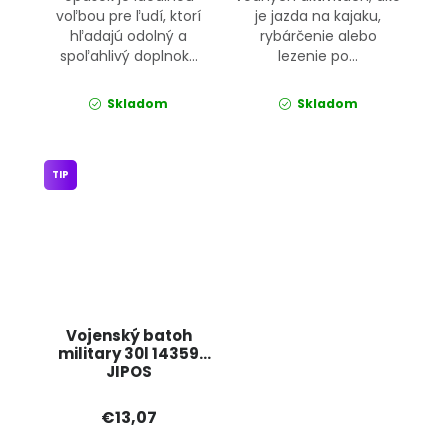
voľbou pre ľudí, ktorí
je jazda na kajaku,
hľadajú odolný a
rybárčenie alebo
spoľahlivý doplnok...
lezenie po...
Skladom
Skladom
TIP
Vojenský batoh
military 30l 14359
JIPOS
€13,07