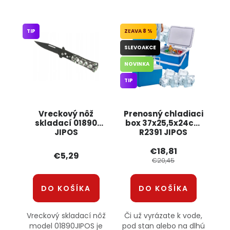
TIP
8 %
SLEVOAKCE
NOVINKA
TIP
Vreckový nôž
Prenosný chladiaci
skladací 01890
box 37x25,5x24cm
JIPOS
R2391 JIPOS
€18,81
€5,29
€20,45
DO KOŠÍKA
DO KOŠÍKA
Vreckový skladací nôž
Či už vyrázate k vode,
model 01890JIPOS je
pod stan alebo na dlhú