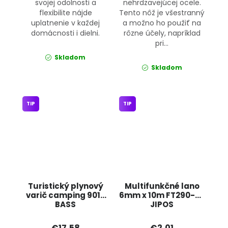
svojej odolnosti a
nehrdzavejúcej ocele.
flexibilite nájde
Tento nôž je všestranný
uplatnenie v každej
a možno ho použiť na
domácnosti i dielni.
rôzne účely, napríklad
pri...
Skladom
Skladom
TIP
TIP
Turistický plynový
Multifunkčné lano
varič camping 9016
6mm x 10m FT290-30
BASS
JIPOS
€17,58
€2,01