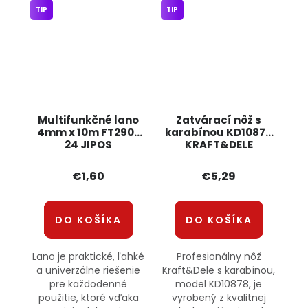
TIP
TIP
Multifunkčné lano
Zatvárací nôž s
4mm x 10m FT290-
karabínou KD10878
24 JIPOS
KRAFT&DELE
€1,60
€5,29
DO KOŠÍKA
DO KOŠÍKA
Lano je praktické, ľahké
Profesionálny nôž
a univerzálne riešenie
Kraft&Dele s karabínou,
pre každodenné
model KD10878, je
použitie, ktoré vďaka
vyrobený z kvalitnej