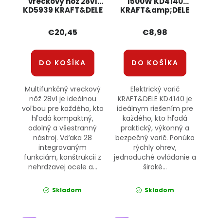
vreckový nôž 28v1
1500W KD4140
KD5939 KRAFT&DELE
KRAFT&amp;DELE
€20,45
€8,98
DO KOŠÍKA
DO KOŠÍKA
Multifunkčný vreckový
Elektrický varič
nôž 28v1 je ideálnou
KRAFT&DELE KD4140 je
voľbou pre každého, kto
ideálnym riešením pre
hľadá kompaktný,
každého, kto hľadá
odolný a všestranný
praktický, výkonný a
nástroj. Vďaka 28
bezpečný varič. Ponúka
integrovaným
rýchly ohrev,
funkciám, konštrukcii z
jednoduché ovládanie a
nehrdzavej ocele a...
široké...
Skladom
Skladom