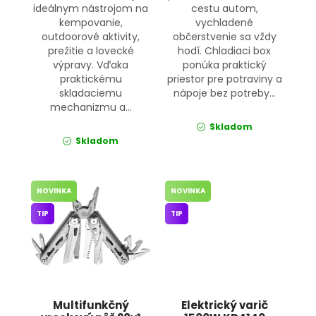
ideálnym nástrojom na
cestu autom,
kempovanie,
vychladené
outdoorové aktivity,
občerstvenie sa vždy
prežitie a lovecké
hodí. Chladiaci box
výpravy. Vďaka
ponúka praktický
praktickému
priestor pre potraviny a
skladaciemu
nápoje bez potreby...
mechanizmu a...
Skladom
Skladom
NOVINKA
NOVINKA
TIP
TIP
Multifunkčný
Elektrický varič