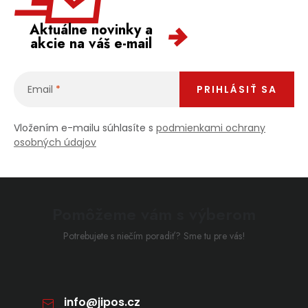
Aktuálne novinky a
akcie na váš e-mail
Email
PRIHLÁSIŤ SA
Vložením e-mailu súhlasíte s
podmienkami ochrany
osobných údajov
Pomôžeme vám s výberom
Potrebujete s niečím poradiť? Sme tu pre vás!
info
@
jipos.cz