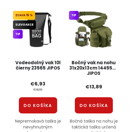
15 %
TIP
SLEVOAKCE
TIP
Vodeodolný vak 10l
Bočný vak na nohu
čierny 23565 JIPOS
31x20x13cm 14455_Z
JIPOS
€6,93
€13,89
€8,16
DO KOŠÍKA
DO KOŠÍKA
Nepremokavá taška je
Bočná taška na nohu je
nevyhnutným
taktická taška určená