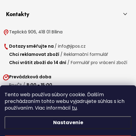
Kontakty
Teplická 906, 418 01 Bílina
Dotazy směřujte na
/
info@jipos.cz
Chci reklamovat zboží
/
Reklamační formulář
Chci vrátit zboží do 14 dní
/
Formulář pro vrácení zboží
Prevádzková doba
Po-Čt /
8:00 - 15:00
Pá /
7:30 - 14:30
Tento web používa súbory cookie. Ďalším
prechádzaním tohto webu vyjadrujete súhlas s ich
Obedňajšia prestávka /
11:00 - 11:30
používaním. Viac informácií
tu
.
Nastavenie
Copyright 2026
Jipos.sk
. Všetky práva vyhradené.
Upraviť nastavenie