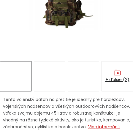
Ochranné pracovné pomôcky
Vianoce
Fotovoltaika
Značky
+ ďalšie (2)
Servis náradia
Hodnotenie obchodu
Tento vojenský batoh na prežitie je ideálny pre horolezcov,
vojenských nadšencov a všetkých outdoorových nadšencov.
Doprava a platba
Váš zákaznícky účet
Vďaka svojmu objemu 45 litrov a robustnej konštrukcii je
vhodný na rôzne fyzické aktivity, ako je turistika, kempovanie,
Kontakty
záchranárstvo, cyklistika a horolezectvo.
Viac informácií