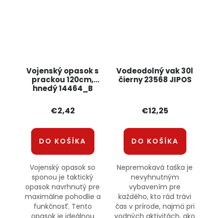
Vojenský opasok s
Vodeodolný vak 30l
prackou 120cm,
čierny 23568 JIPOS
hnedý 14464_B
JIPOS
€2,42
€12,25
DO KOŠÍKA
DO KOŠÍKA
Vojenský opasok so
Nepremokavá taška je
sponou je taktický
nevyhnutným
opasok navrhnutý pre
vybavením pre
maximálne pohodlie a
každého, kto rád trávi
funkčnosť. Tento
čas v prírode, najmä pri
opasok je ideálnou
vodných aktivitách, ako