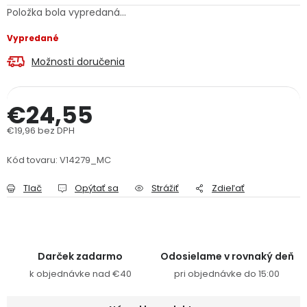
Položka bola vypredaná…
PODPORA
Vypredané
Reklamačný formulár
Odstúpenie v lehote 14 dní
Možnosti doručenia
Obchodné podmienky
Reklamačný poriadok
€24,55
Podmienky ochrany osobných údajov
€19,96 bez DPH
Jednotková cena:
Kód tovaru:
V14279_MC
+
Přihlášení
Registrace
Tlač
Opýtať sa
Strážiť
Zdieľať
Darček zadarmo
Odosielame v rovnaký deň
k objednávke nad €40
pri objednávke do 15:00