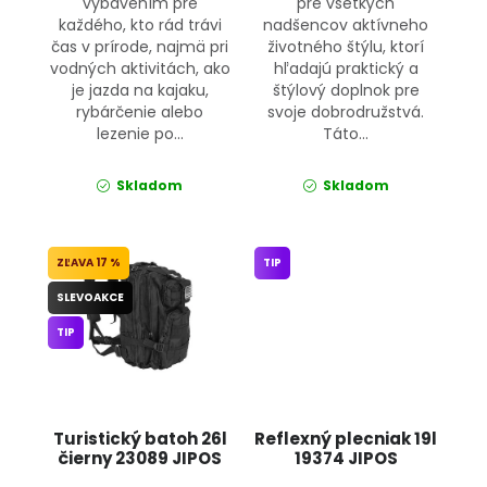
vybavením pre
pre všetkých
každého, kto rád trávi
nadšencov aktívneho
čas v prírode, najmä pri
životného štýlu, ktorí
vodných aktivitách, ako
hľadajú praktický a
je jazda na kajaku,
štýlový doplnok pre
rybárčenie alebo
svoje dobrodružstvá.
lezenie po...
Táto...
Skladom
Skladom
17 %
TIP
SLEVOAKCE
TIP
Turistický batoh 26l
Reflexný plecniak 19l
čierny 23089 JIPOS
19374 JIPOS