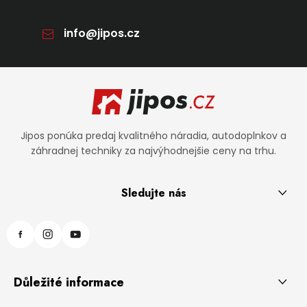
info
@
jipos.cz
Zápätie
Jipos ponúka predaj kvalitného náradia, autodoplnkov a
záhradnej techniky za najvýhodnejšie ceny na trhu.
Sledujte nás
Důležité informace