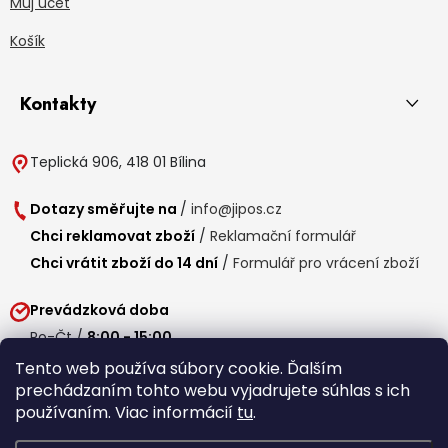
Můj účet
Košík
Kontakty
Teplická 906, 418 01 Bílina
Dotazy směřujte na
/
info@jipos.cz
Chci reklamovat zboží
/
Reklamační formulář
Chci vrátit zboží do 14 dní
/
Formulář pro vrácení zboží
Prevádzková doba
Po-Čt /
8:00 - 15:00
Pá /
7:30 - 14:30
Tento web používa súbory cookie. Ďalším
prechádzaním tohto webu vyjadrujete súhlas s ich
Obedňajšia prestávka /
11:00 - 11:30
používaním. Viac informácií
tu
.