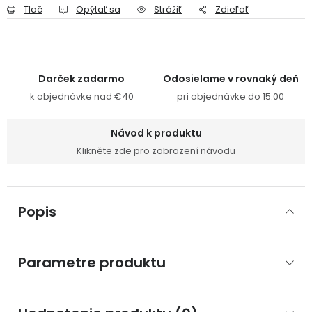
Tlač
Opýtať sa
Strážiť
Zdieľať
Darček zadarmo
Odosielame v rovnaký deň
k objednávke nad €40
pri objednávke do 15:00
Návod k produktu
Klikněte zde pro zobrazení návodu
Popis
Parametre produktu