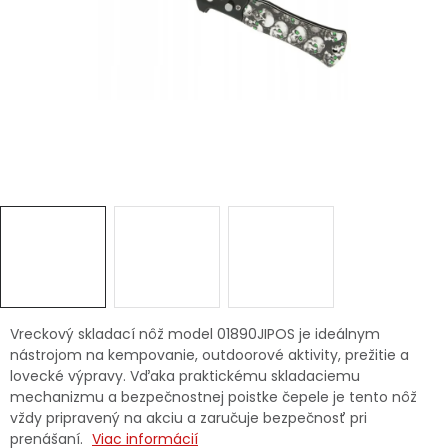
Ochranné pracovné pomôcky
Vianoce
Fotovoltaika
Značky
Servis náradia
Hodnotenie obchodu
Vreckový skladací nôž model 01890JIPOS je ideálnym
nástrojom na kempovanie, outdoorové aktivity, prežitie a
Doprava a platba
Váš zákaznícky účet
lovecké výpravy. Vďaka praktickému skladaciemu
mechanizmu a bezpečnostnej poistke čepele je tento nôž
Kontakty
vždy pripravený na akciu a zaručuje bezpečnosť pri
prenášaní.
Viac informácií