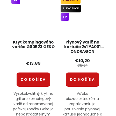
TIP
36 %
SLEVOAKCE
TIP
Kryt kempingového
Plynový varič na
variča G80523 GEKO
kartuše 2v1 YA001
ONDRAGON
€10,20
€13,89
€15,94
DO KOŠÍKA
DO KOŠÍKA
Vysokokvalitný kryt na
Vďaka
gril pre kempingový
piezoelektrickému
varič od renomovanej
zapaľovaniu je
poľskej značky Geko je
používanie plynovej
nepostrádateľným
kartuše jednoduché a