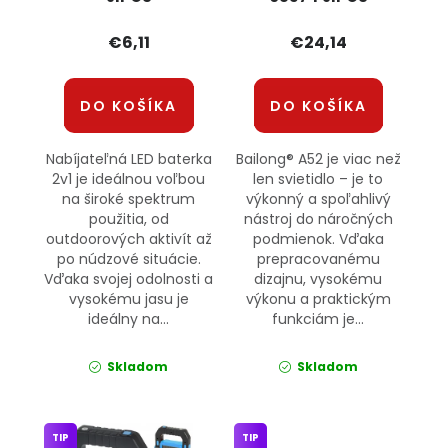
€6,11
€24,14
DO KOŠÍKA
DO KOŠÍKA
Nabíjateľná LED baterka
Bailong® A52 je viac než
2v1 je ideálnou voľbou
len svietidlo – je to
na široké spektrum
výkonný a spoľahlivý
použitia, od
nástroj do náročných
outdoorových aktivít až
podmienok. Vďaka
po núdzové situácie.
prepracovanému
Vďaka svojej odolnosti a
dizajnu, vysokému
vysokému jasu je
výkonu a praktickým
ideálny na...
funkciám je...
Skladom
Skladom
TIP
TIP