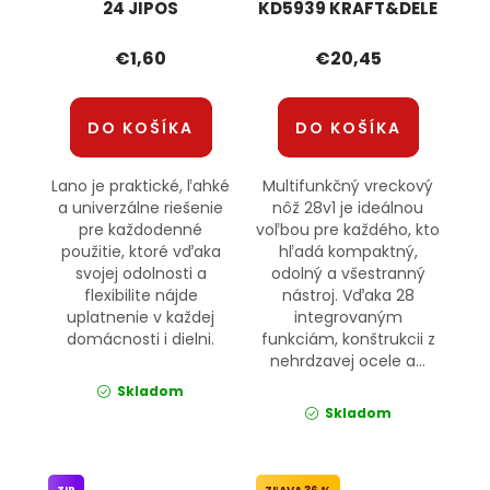
24 JIPOS
KD5939 KRAFT&DELE
€1,60
€20,45
DO KOŠÍKA
DO KOŠÍKA
Lano je praktické, ľahké
Multifunkčný vreckový
a univerzálne riešenie
nôž 28v1 je ideálnou
pre každodenné
voľbou pre každého, kto
použitie, ktoré vďaka
hľadá kompaktný,
svojej odolnosti a
odolný a všestranný
flexibilite nájde
nástroj. Vďaka 28
uplatnenie v každej
integrovaným
domácnosti i dielni.
funkciám, konštrukcii z
nehrdzavej ocele a...
Skladom
Skladom