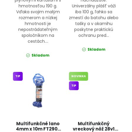
hmotnosťou 190 g.
Univerzálny plášť váži
Vďaka svojim malým
iba 100 g, ľahko sa
rozmerom a nízkej
zmestí do batohu alebo
hmotnosti je
tašky a v okamihu
nepostrádateľným
poskytne praktickú
spoločníkom na
ochranu pred...
cestách....
Skladom
Skladom
TIP
NOVINKA
TIP
Multifunkčné lano
Multifunkčný
4mm x 10m FT290-
vreckový nôž 28v1