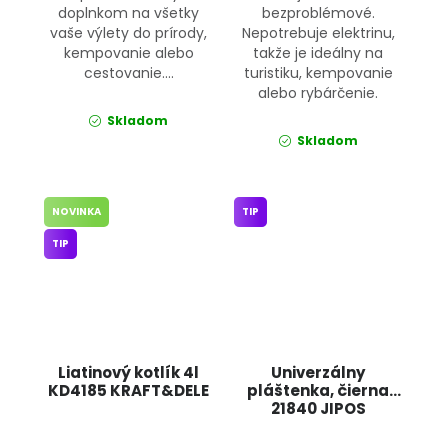
doplnkom na všetky
bezproblémové.
vaše výlety do prírody,
Nepotrebuje elektrinu,
kempovanie alebo
takže je ideálny na
cestovanie....
turistiku, kempovanie
alebo rybárčenie.
Skladom
Skladom
NOVINKA
TIP
TIP
Liatinový kotlík 4l
Univerzálny
KD4185 KRAFT&DELE
pláštenka, čierna
21840 JIPOS