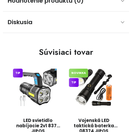
Hodnotenie produktu (0)
Diskusia
Súvisiaci tovar
TIP
NOVINKA
TIP
LED svietidlo
Vojenská LED
nabíjacie 2v1 8379
taktická baterka
JIPOS
08374 JIPOS