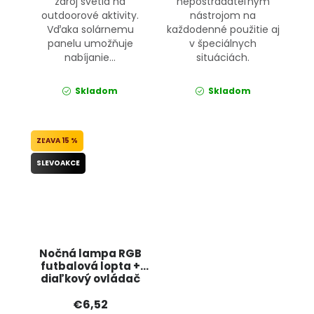
zdroj svetla na
nepostrádateľným
outdoorové aktivity.
nástrojom na
Vďaka solárnemu
každodenné použitie aj
panelu umožňuje
v špeciálnych
nabíjanie...
situáciách.
Skladom
Skladom
15 %
SLEVOAKCE
Nočná lampa RGB
futbalová lopta +
diaľkový ovládač
12296 JIPOS
€6,52