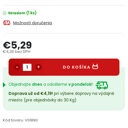
PODPORA
(1 ks)
Skladom
Možnosti doručenia
Reklamačný formulár
Odstúpenie v lehote 14 dní
Obchodné podmienky
Reklamačný poriadok
€5,29
€4,30 bez DPH
Podmienky ochrany osobných údajov
Jednotková cena:
DO KOŠÍKA
+
Přihlášení
Registrace
Objednajte
dnes
a odošleme
v pondelok!
Doprava už od €4,19!
pri výbere dopravy na výdajné
miesto (pre objednávky do 30 Kg)
Kód tovaru:
V01890