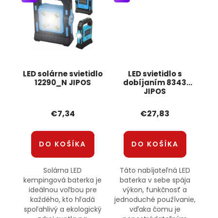
LED solárne svietidlo
LED svietidlo s
12290_N JIPOS
dobíjaním 8343
JIPOS
€7,34
€27,83
DO KOŠÍKA
DO KOŠÍKA
Solárna LED
Táto nabíjateľná LED
kempingová baterka je
baterka v sebe spája
ideálnou voľbou pre
výkon, funkčnosť a
každého, kto hľadá
jednoduché používanie,
spoľahlivý a ekologický
vďaka čomu je