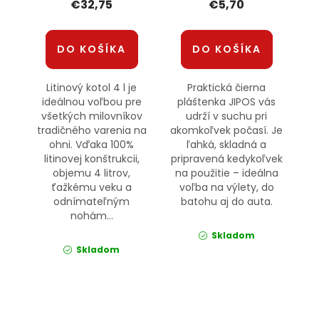
€32,75
€5,70
DO KOŠÍKA
DO KOŠÍKA
Litinový kotol 4 l je
Praktická čierna
ideálnou voľbou pre
pláštenka JIPOS vás
všetkých milovníkov
udrží v suchu pri
tradičného varenia na
akomkoľvek počasí. Je
ohni. Vďaka 100%
ľahká, skladná a
litinovej konštrukcii,
pripravená kedykoľvek
objemu 4 litrov,
na použitie – ideálna
ťažkému veku a
voľba na výlety, do
odnímateľným
batohu aj do auta.
nohám...
Skladom
Skladom