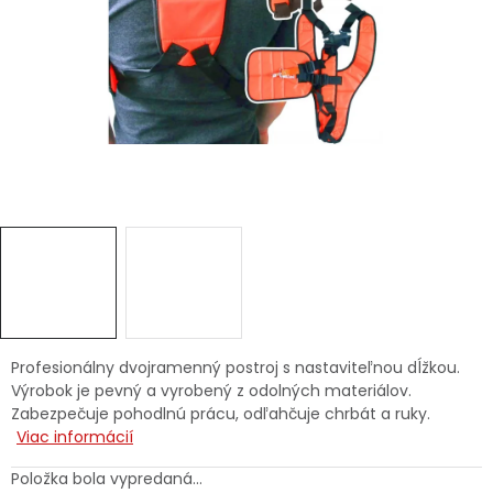
Ochranné pracovné pomôcky
Vianoce
Fotovoltaika
Značky
Servis náradia
Hodnotenie obchodu
Profesionálny dvojramenný postroj s nastaviteľnou dĺžkou.
Výrobok je pevný a vyrobený z odolných materiálov.
Doprava a platba
Váš zákaznícky účet
Zabezpečuje pohodlnú prácu, odľahčuje chrbát a ruky.
Viac informácií
Kontakty
Položka bola vypredaná…