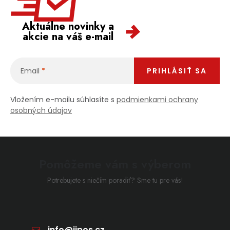
Aktuálne novinky a
akcie na váš e-mail
Email
PRIHLÁSIŤ SA
Vložením e-mailu súhlasíte s
podmienkami ochrany
osobných údajov
Pomôžeme vám s výberom
Potrebujete s niečím poradiť? Sme tu pre vás!
info
@
jipos.cz