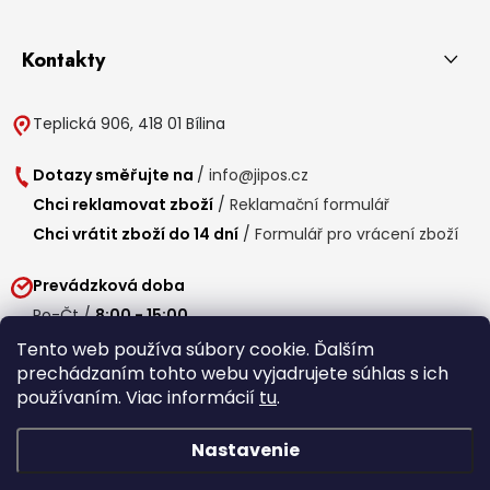
Kontakty
Teplická 906, 418 01 Bílina
Dotazy směřujte na
/
info@jipos.cz
Chci reklamovat zboží
/
Reklamační formulář
Chci vrátit zboží do 14 dní
/
Formulář pro vrácení zboží
Prevádzková doba
Po-Čt /
8:00 - 15:00
Pá /
7:30 - 14:30
Tento web používa súbory cookie. Ďalším
prechádzaním tohto webu vyjadrujete súhlas s ich
Obedňajšia prestávka /
11:00 - 11:30
používaním. Viac informácií
tu
.
Nastavenie
Copyright 2026
Jipos.sk
. Všetky práva vyhradené.
Upraviť nastavenie