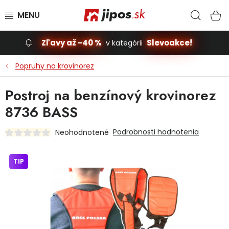
Prejsť na obsah
Hľad
N
Zľavy až -40 %
Slevoakce!
v kategórii
Slevoakce
Popruhy na krovinorez
Stavba, dom
Postroj na benzínový krovinorez
8736 BASS
Dielňa
Podrobnosti hodnotenia
Neohodnotené
Záhrada
TIP
Príslušenstvo pre automobily
Vybavenie a hračky pre deti
Domácnosť