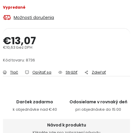
PODPORA
Vypredané
Možnosti doručenia
Reklamačný formulár
Odstúpenie v lehote 14 dní
€13,07
Obchodné podmienky
Reklamačný poriadok
€10,63 bez DPH
Jednotková cena:
Podmienky ochrany osobných údajov
Kód tovaru:
8736
Tlač
Opýtať sa
Strážiť
Zdieľať
+
Přihlášení
Registrace
Darček zadarmo
Odosielame v rovnaký deň
k objednávke nad €40
pri objednávke do 15:00
Návod k produktu
Klikněte zde pro zobrazení návodu