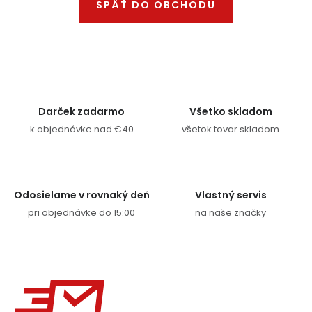
SPÄŤ DO OBCHODU
Ochranné pracovné pomôcky
Vianoce
Fotovoltaika
Darček zadarmo
Všetko skladom
Značky
k objednávke nad €40
všetok tovar skladom
Odosielame v rovnaký deň
Vlastný servis
pri objednávke do 15:00
na naše značky
Servis náradia
Hodnotenie obchodu
Doprava a platba
Váš zákaznícky účet
Kontakty