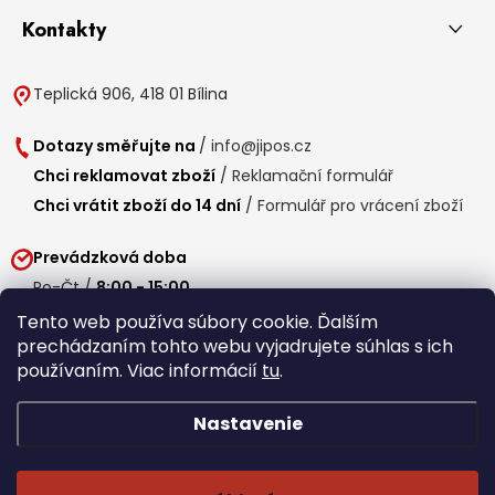
Kontakty
Teplická 906, 418 01 Bílina
Dotazy směřujte na
/
info@jipos.cz
Chci reklamovat zboží
/
Reklamační formulář
Chci vrátit zboží do 14 dní
/
Formulář pro vrácení zboží
Prevádzková doba
Po-Čt /
8:00 - 15:00
Pá /
7:30 - 14:30
Tento web používa súbory cookie. Ďalším
prechádzaním tohto webu vyjadrujete súhlas s ich
Obedňajšia prestávka /
11:00 - 11:30
používaním. Viac informácií
tu
.
Nastavenie
Copyright 2026
Jipos.sk
. Všetky práva vyhradené.
Upraviť nastavenie
cookies