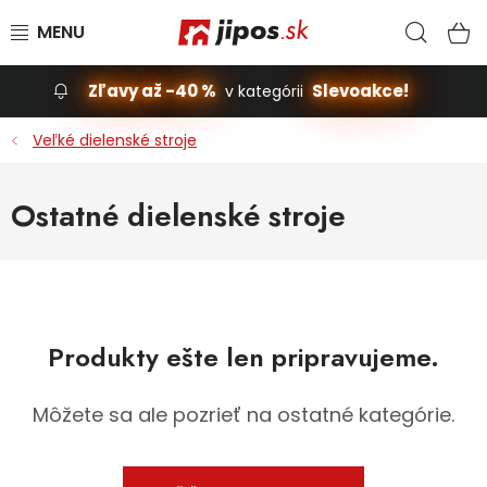
Prejsť na obsah
Hľad
N
Zľavy až -40 %
Slevoakce!
v kategórii
Slevoakce
Veľké dielenské stroje
Stavba, dom
Ostatné dielenské stroje
Dielňa
Záhrada
Produkty ešte len pripravujeme.
Príslušenstvo pre automobily
Vybavenie a hračky pre deti
Môžete sa ale pozrieť na ostatné kategórie.
Domácnosť