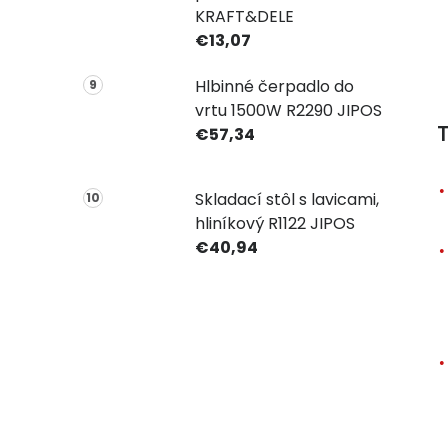
KRAFT&DELE
€13,07
Hlbinné čerpadlo do
vrtu 1500W R2290 JIPOS
T
€57,34
Skladací stôl s lavicami,
hliníkový R1122 JIPOS
€40,94