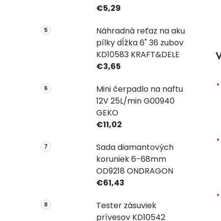
€5,29
Náhradná reťaz na aku
pílky dĺžka 6" 36 zubov
KD10583 KRAFT&DELE
V
€3,65
Mini čerpadlo na naftu
12V 25L/min G00940
GEKO
€11,02
Sada diamantových
koruniek 6-68mm
OD9218 ONDRAGON
€61,43
Tester zásuviek
prívesov KD10542