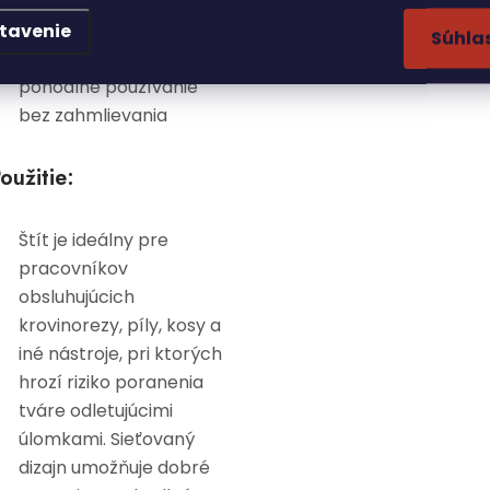
rôznych podmienkach
tavenie
Súhla
Sieťovaný dizajn zaisťuje
pohodlné používanie
bez zahmlievania
oužitie:
Štít je ideálny pre
pracovníkov
obsluhujúcich
krovinorezy, píly, kosy a
iné nástroje, pri ktorých
hrozí riziko poranenia
tváre odletujúcimi
úlomkami. Sieťovaný
dizajn umožňuje dobré