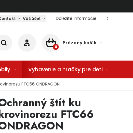
Dôležité informácie
Servis nárad
Kontakt
Váš účet
Prázdny košík
NÁKUPNÝ KOŠÍK
bily
Vybavenie a hračky pre deti
Dom
krovinorezu FTC66 ONDRAGON
Ochranný štít ku
krovinorezu FTC66
ONDRAGON