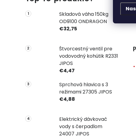
Nas
Skladová váha 150kg
OD9100 ONDRAGON
€32,75
P
Štvorcestný ventil pre
vodovodný kohútik R2331
JIPOS
€4,47
Sprchová hlavica s 3
režimami 27305 JIPOS
€4,88
Elektrický dávkovač
vody s čerpadlom
24007 JIPOS