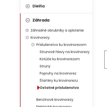
Dielňa
Záhrada
Záhradné obrubníky a oplotenie
Krovinorezy
Príslušenstvo ku krovinorezom
Strunové hlavy na krovinorezy
Kotúče ku krovinorezom
Struny
Popruhy na krovinorez
Štartéry ku krovinorezu
Ostatné príslušenstvo
Benzínové krovinorezy
Elektrické krovinorezy