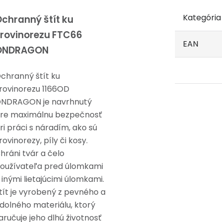
Kategória
chranný štít ku
rovinorezu FTC66
EAN
ONDRAGON
chranný štít ku
rovinorezu 1166OD
NDRAGON je navrhnutý
re maximálnu bezpečnosť
ri práci s náradím, ako sú
rovinorezy, píly či kosy.
hráni tvár a čelo
oužívateľa pred úlomkami
 inými lietajúcimi úlomkami.
tít je vyrobený z pevného a
dolného materiálu, ktorý
aručuje jeho dlhú životnosť