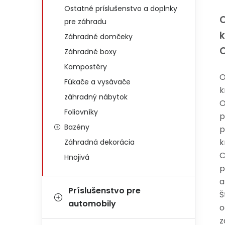
Ostatné príslušenstvo a doplnky
O
pre záhradu
k
Záhradné domčeky
Záhradné boxy
Kompostéry
O
Fúkače a vysávače
k
záhradný nábytok
O
Foliovníky
p
Bazény
p
k
Záhradná dekorácia
C
Hnojivá
p
a
Príslušenstvo pre
Š
automobily
o
z