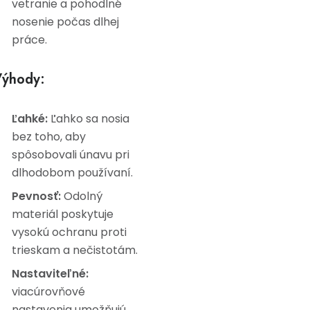
vetranie a pohodlné
nosenie počas dlhej
práce.
ýhody:
Ľahké:
Ľahko sa nosia
bez toho, aby
spôsobovali únavu pri
dlhodobom používaní.
Pevnosť:
Odolný
materiál poskytuje
vysokú ochranu proti
trieskam a nečistotám.
Nastaviteľné:
viacúrovňové
nastavenia umožňujú