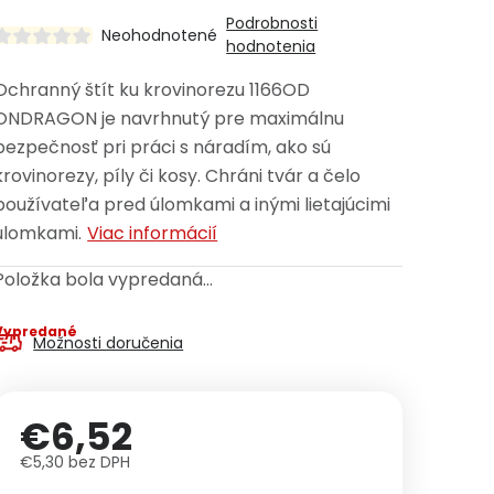
Podrobnosti
Neohodnotené
hodnotenia
Ochranný štít ku krovinorezu 1166OD
ONDRAGON je navrhnutý pre maximálnu
bezpečnosť pri práci s náradím, ako sú
krovinorezy, píly či kosy. Chráni tvár a čelo
používateľa pred úlomkami a inými lietajúcimi
úlomkami.
Viac informácií
Položka bola vypredaná…
Vypredané
Možnosti doručenia
€6,52
€5,30 bez DPH
Jednotková cena: