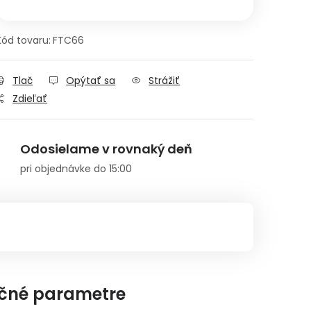
Kód tovaru:
FTC66
Tlač
Opýtať sa
Strážiť
Zdieľať
Odosielame v rovnaký deň
pri objednávke do 15:00
čné parametre