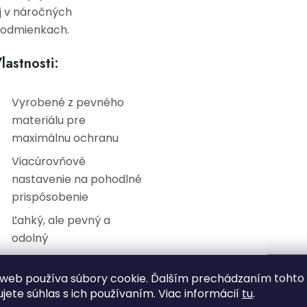
j v náročných
odmienkach.
lastnosti:
Vyrobené z pevného
materiálu pre
maximálnu ochranu
Viacúrovňové
nastavenie na pohodlné
prispôsobenie
Ľahký, ale pevný a
odolný
Zakrýva tvár a čelo pre
web používa súbory cookie. Ďalším prechádzaním tohto
komplexnú ochranu
ujete súhlas s ich používaním. Viac informácií
tu
.
Umožňuje prácu v