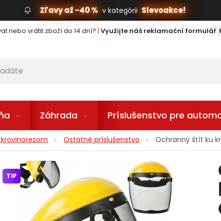
Zľavy až -40 %
Slevoakce!
v kategórii
t nebo vrátit zboží do 14 dní?
|
Využijte náš reklamační formulář
lňa
Záhrada
Príslušenstvo pre automo
u krovinorezom
Ostatné príslušenstvo
Ochranný štít ku 
TIP