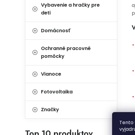
Vybavenie a hračky pre
a
deti
p
V
Domácnosť
Ochranné pracovné
pomôcky
Vianoce
Fotovoltaika
Značky
Tento 
vyjadr
Top 10 produktov