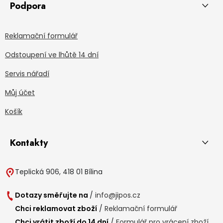
Podpora
Reklamační formulář
Odstoupení ve lhůtě 14 dní
Servis nářadí
Můj účet
Košík
Kontakty
Teplická 906, 418 01 Bílina
Dotazy směřujte na
/
info@jipos.cz
Chci reklamovat zboží
/
Reklamační formulář
Chci vrátit zboží do 14 dní
/
Formulář pro vrácení zboží