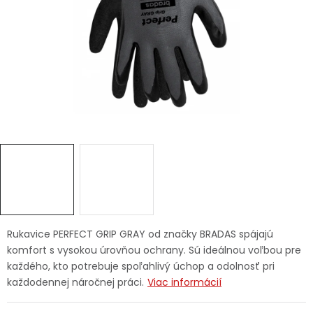
Ochranné pracovné pomôcky
Vianoce
Fotovoltaika
Značky
Servis náradia
Hodnotenie obchodu
Rukavice PERFECT GRIP GRAY od značky BRADAS spájajú
komfort s vysokou úrovňou ochrany. Sú ideálnou voľbou pre
Doprava a platba
Váš zákaznícky účet
každého, kto potrebuje spoľahlivý úchop a odolnosť pri
každodennej náročnej práci.
Viac informácií
Kontakty