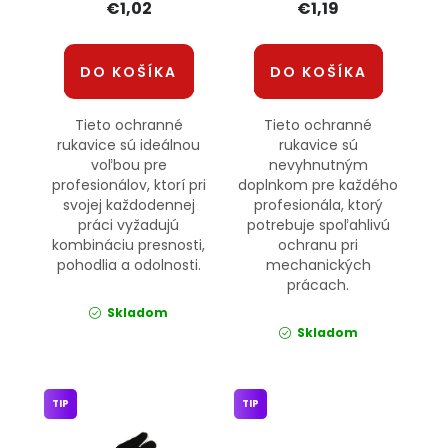
€1,02
€1,19
DO KOŠÍKA
DO KOŠÍKA
Tieto ochranné
Tieto ochranné
rukavice sú ideálnou
rukavice sú
voľbou pre
nevyhnutným
profesionálov, ktorí pri
doplnkom pre každého
svojej každodennej
profesionála, ktorý
práci vyžadujú
potrebuje spoľahlivú
kombináciu presnosti,
ochranu pri
pohodlia a odolnosti.
mechanických
prácach.
Skladom
Skladom
TIP
TIP