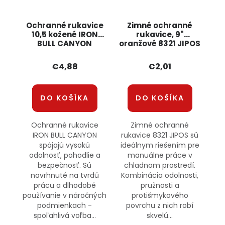
Ochranné rukavice
Zimné ochranné
10,5 kožené IRON
rukavice, 9"
BULL CANYON
oranžové 8321 JIPOS
€4,88
€2,01
DO KOŠÍKA
DO KOŠÍKA
Ochranné rukavice
Zimné ochranné
IRON BULL CANYON
rukavice 8321 JIPOS sú
spájajú vysokú
ideálnym riešením pre
odolnosť, pohodlie a
manuálne práce v
bezpečnosť. Sú
chladnom prostredí.
navrhnuté na tvrdú
Kombinácia odolnosti,
prácu a dlhodobé
pružnosti a
používanie v náročných
protišmykového
podmienkach -
povrchu z nich robí
spoľahlivá voľba...
skvelú...