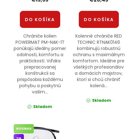
DO KOŠÍKA
DO KOŠÍKA
Chrániče kolien
Kolenné chrániče RED
POWERMAT PM-NAK-1T
TECHNIC RTNAK0146
ponúkajú ideálny pomer
kombinujú robustnú
odolnosti, komfortu a
ochranu s maximálnym
praktickosti. Vďaka
komfortom. Ideálne pre
prepracovanej
všetkých profesionálov
konštrukcii sa
a domácich majstrov,
prispôsobia každému
ktorí si chcú chrániť
pohybu a poskytnú
kolená...
vašim...
Skladom
Skladom
NOVINKA
TIP