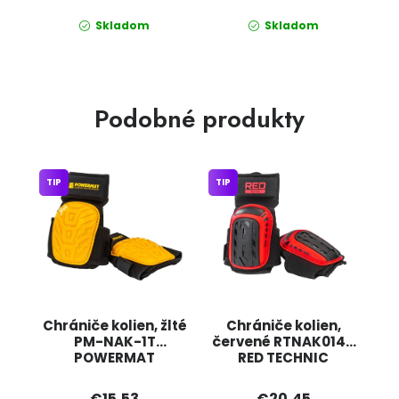
Skladom
Skladom
Podobné produkty
TIP
TIP
Chrániče kolien, žlté
Chrániče kolien,
PM-NAK-1T
červené RTNAK0146
POWERMAT
RED TECHNIC
€15,53
€20,45