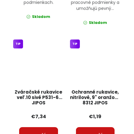
podmienkach.
pracovné podmienky a
umožňujú pevný...
Skladom
Skladom
TIP
TIP
Zváračské rukavice
Ochranné rukavice,
veľ.10 sivé P531-61
nitrilové, 9" oranžové
JIPOS
8312 JIPOS
€7,34
€1,19