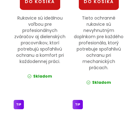
DO KOŠÍKA
DO KOŠÍKA
Rukavice sú ideálnou
Tieto ochranné
voľbou pre
rukavice sú
profesionálnych
nevyhnutným
zváračov aj dielenských
doplnkom pre každého
pracovníkov, ktorí
profesionála, ktorý
potrebujú spoľahlivú
potrebuje spoľahlivú
ochranu a komfort pri
ochranu pri
každodennej práci.
mechanických
prácach.
Skladom
Skladom
TIP
TIP