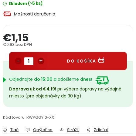
(>5 ks)
Skladom
PODPORA
Možnosti doručenia
Reklamačný formulár
Odstúpenie v lehote 14 dní
€1,15
Obchodné podmienky
Reklamačný poriadok
€0,93 bez DPH
Jednotková cena:
Podmienky ochrany osobných údajov
DO KOŠÍKA
+
Přihlášení
Registrace
Objednajte
do 15:00
a odošleme
dnes!
Doprava už od €4,19!
pri výbere dopravy na výdajné
miesto (pre objednávky do 30 Kg)
Kód tovaru:
RWPGGY10-XX
Tlač
Opýtať sa
Strážiť
Zdieľať