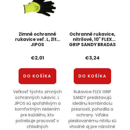
Zimné ochranné
Ochranné rukavice,
rukavice veľ. L, žlté
nitrilové, 10" FLEX
JIPOS
GRIP SANDY BRADAS
€2,01
€3,24
DO KOŠÍKA
DO KOŠÍKA
Veľkosť týchto zimných
Rukavice FLEX GRIP
ochranných rukavíc. L
SANDY predstavujú
JIPOS sú spoľahlivým a
ideálnu kombináciu
komfortným riešením
presnosti, pohodlia a
pre každého, kto
ochrany. Vďaka
potrebuje pracovať v
pieskovanému nitrilu sú
chladných
vhodné aj pre náročné