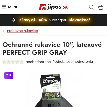
Prejsť na obsah
Hľad
N
Zľavy až -40 %
Slevoakce!
v kategórii
Slevoakce
Pracovné rukavice
Stavba, dom
Ochranné rukavice 10", latexové
PERFECT GRIP GRAY
Dielňa
Podrobnosti hodnotenia
Neohodnotené
Záhrada
TIP
Príslušenstvo pre automobily
Vybavenie a hračky pre deti
Domácnosť