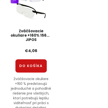
Zväčšovacie
okuliare +160% 15674
JIPOS
€4,06
DO KOŠÍKA
Zväčšovacie okuliare
+160 % predstavujú
jednoduché a pohodlné
riešenie pre všetkých,
ktorí potrebujú lepšiu
viditeľnosť pri práci s
drobnými detailmi.