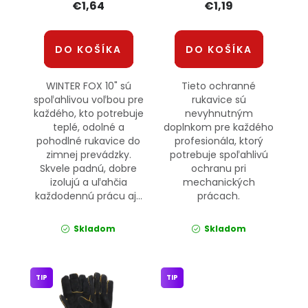
€1,64
€1,19
DO KOŠÍKA
DO KOŠÍKA
WINTER FOX 10" sú
Tieto ochranné
spoľahlivou voľbou pre
rukavice sú
každého, kto potrebuje
nevyhnutným
teplé, odolné a
doplnkom pre každého
pohodlné rukavice do
profesionála, ktorý
zimnej prevádzky.
potrebuje spoľahlivú
Skvele padnú, dobre
ochranu pri
izolujú a uľahčia
mechanických
každodennú prácu aj...
prácach.
Skladom
Skladom
TIP
TIP