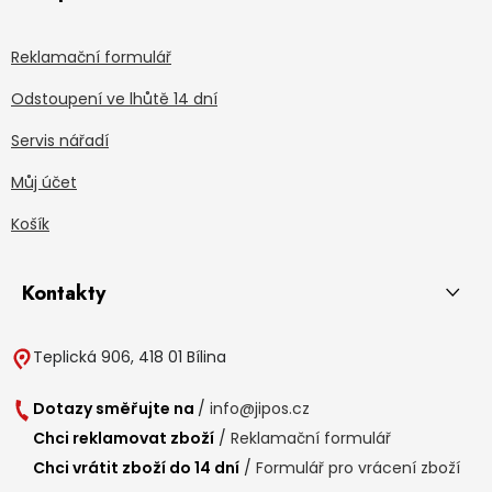
Reklamační formulář
Odstoupení ve lhůtě 14 dní
Servis nářadí
Můj účet
Košík
Kontakty
Teplická 906, 418 01 Bílina
Dotazy směřujte na
/
info@jipos.cz
Chci reklamovat zboží
/
Reklamační formulář
Chci vrátit zboží do 14 dní
/
Formulář pro vrácení zboží