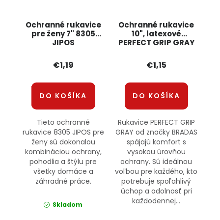
Ochranné rukavice
Ochranné rukavice
pre ženy 7" 8305
10", latexové
JIPOS
PERFECT GRIP GRAY
€1,19
€1,15
DO KOŠÍKA
DO KOŠÍKA
Tieto ochranné
Rukavice PERFECT GRIP
rukavice 8305 JIPOS pre
GRAY od značky BRADAS
ženy sú dokonalou
spájajú komfort s
kombináciou ochrany,
vysokou úrovňou
pohodlia a štýlu pre
ochrany. Sú ideálnou
všetky domáce a
voľbou pre každého, kto
záhradné práce.
potrebuje spoľahlivý
úchop a odolnosť pri
každodennej...
Skladom