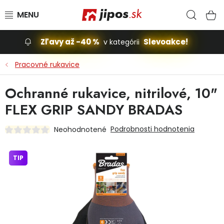
Prejsť na obsah
Hľad
N
Zľavy až -40 %
Slevoakce!
v kategórii
Slevoakce
Pracovné rukavice
Stavba, dom
Ochranné rukavice, nitrilové, 10"
FLEX GRIP SANDY BRADAS
Dielňa
Podrobnosti hodnotenia
Neohodnotené
Záhrada
TIP
Príslušenstvo pre automobily
Vybavenie a hračky pre deti
Domácnosť