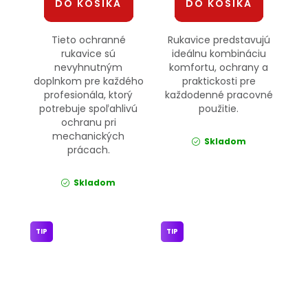
DO KOŠÍKA
DO KOŠÍKA
Tieto ochranné
Rukavice predstavujú
rukavice sú
ideálnu kombináciu
nevyhnutným
komfortu, ochrany a
doplnkom pre každého
praktickosti pre
profesionála, ktorý
každodenné pracovné
potrebuje spoľahlivú
použitie.
ochranu pri
mechanických
Skladom
prácach.
Skladom
TIP
TIP