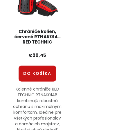
Chrániče kolien,
červené RTNAK0146
RED TECHNIC
€20,45
DO KOŠÍKA
Kolenné chrániče RED
TECHNIC RTNAK0146
kombinujú robustnú
ochranu s maximálnym
komfortom. Ideálne pre
všetkých profesionálov
a domácich majstrov,
ktorí si chcú chrániť