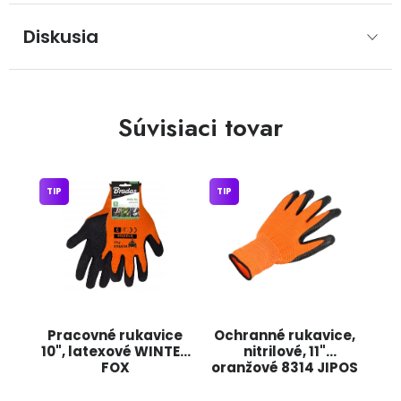
Diskusia
Súvisiaci tovar
TIP
TIP
Pracovné rukavice
Ochranné rukavice,
10", latexové WINTER
nitrilové, 11"
FOX
oranžové 8314 JIPOS