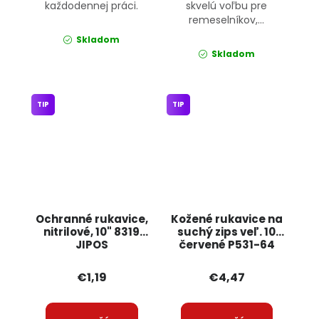
každodennej práci.
skvelú voľbu pre
remeselníkov,...
Skladom
Skladom
TIP
TIP
Ochranné rukavice,
Kožené rukavice na
nitrilové, 10" 8319
suchý zips veľ. 10
JIPOS
červené P531-64
JIPOS
€1,19
€4,47