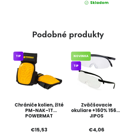
Skladom
Podobné produkty
TIP
NOVINKA
TIP
Chrániče kolien, žlté
Zväčšovacie
PM-NAK-1T
okuliare +160% 15674
POWERMAT
JIPOS
€15,53
€4,06