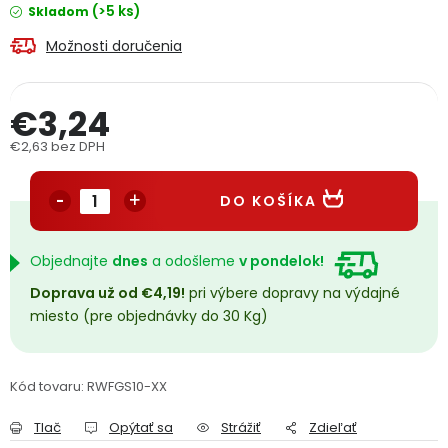
(>5 ks)
Skladom
PODPORA
Možnosti doručenia
Reklamačný formulár
Odstúpenie v lehote 14 dní
€3,24
Obchodné podmienky
Reklamačný poriadok
€2,63 bez DPH
Jednotková cena:
Podmienky ochrany osobných údajov
DO KOŠÍKA
+
Přihlášení
Registrace
Objednajte
dnes
a odošleme
v pondelok!
Doprava už od €4,19!
pri výbere dopravy na výdajné
miesto (pre objednávky do 30 Kg)
Kód tovaru:
RWFGS10-XX
Tlač
Opýtať sa
Strážiť
Zdieľať