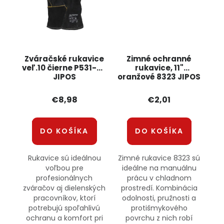
Zváračské rukavice
Zimné ochranné
veľ.10 čierne P531-58
rukavice, 11"
JIPOS
oranžové 8323 JIPOS
€8,98
€2,01
DO KOŠÍKA
DO KOŠÍKA
Rukavice sú ideálnou
Zimné rukavice 8323 sú
voľbou pre
ideálne na manuálnu
profesionálnych
prácu v chladnom
zváračov aj dielenských
prostredí. Kombinácia
pracovníkov, ktorí
odolnosti, pružnosti a
potrebujú spoľahlivú
protišmykového
ochranu a komfort pri
povrchu z nich robí