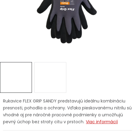
Ochranné pracovné pomôcky
Vianoce
Fotovoltaika
Značky
Servis náradia
Hodnotenie obchodu
Rukavice FLEX GRIP SANDY predstavujú ideálnu kombináciu
presnosti, pohodlia a ochrany. Vďaka pieskovanému nitrilu sú
Doprava a platba
Váš zákaznícky účet
vhodné aj pre náročné pracovné podmienky a umožňujú
pevný úchop bez straty citu v prstoch.
Viac informácií
Kontakty