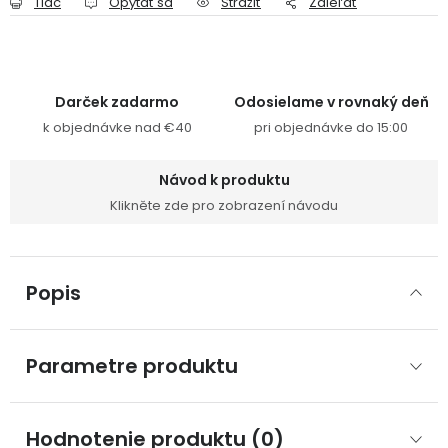
Tlač
Opýtať sa
Strážiť
Zdieľať
Darček zadarmo
Odosielame v rovnaký deň
k objednávke nad €40
pri objednávke do 15:00
Návod k produktu
Klikněte zde pro zobrazení návodu
Popis
Parametre produktu
Hodnotenie produktu (0)