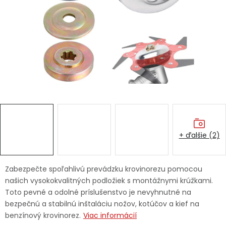
Ochranné pracovné pomôcky
Vianoce
Fotovoltaika
Značky
+ ďalšie (2)
Servis náradia
Hodnotenie obchodu
Zabezpečte spoľahlivú prevádzku krovinorezu pomocou
našich vysokokvalitných podložiek s montážnymi krúžkami.
Doprava a platba
Váš zákaznícky účet
Toto pevné a odolné príslušenstvo je nevyhnutné na
bezpečnú a stabilnú inštaláciu nožov, kotúčov a kief na
Kontakty
benzínový krovinorez.
Viac informácií