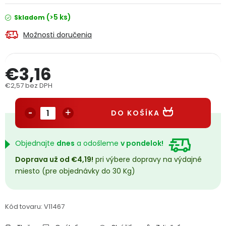
PODPORA
(>5 ks)
Skladom
Možnosti doručenia
Reklamačný formulár
Odstúpenie v lehote 14 dní
Obchodné podmienky
Reklamačný poriadok
€3,16
€2,57 bez DPH
Podmienky ochrany osobných údajov
Jednotková cena:
DO KOŠÍKA
+
Přihlášení
Registrace
Objednajte
dnes
a odošleme
v pondelok!
Doprava už od €4,19!
pri výbere dopravy na výdajné
miesto (pre objednávky do 30 Kg)
Kód tovaru:
V11467