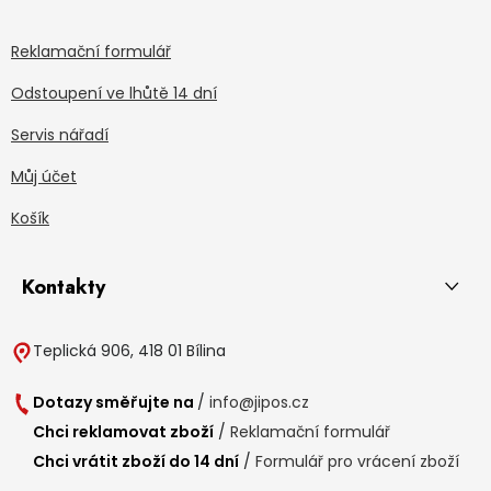
Reklamační formulář
Odstoupení ve lhůtě 14 dní
Servis nářadí
Můj účet
Košík
Kontakty
Teplická 906, 418 01 Bílina
Dotazy směřujte na
/
info@jipos.cz
Chci reklamovat zboží
/
Reklamační formulář
Chci vrátit zboží do 14 dní
/
Formulář pro vrácení zboží