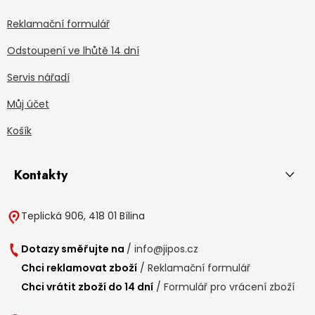
Reklamační formulář
Odstoupení ve lhůtě 14 dní
Servis nářadí
Můj účet
Košík
Kontakty
Teplická 906, 418 01 Bílina
Dotazy směřujte na
/
info@jipos.cz
Chci reklamovat zboží
/
Reklamační formulář
Chci vrátit zboží do 14 dní
/
Formulář pro vrácení zboží