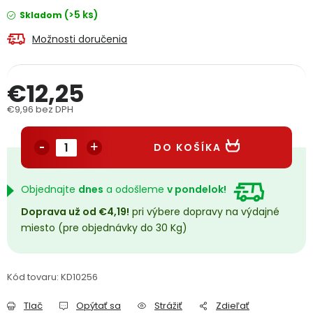
PODPORA
(>5 ks)
Skladom
Možnosti doručenia
Reklamačný formulár
Odstúpenie v lehote 14 dní
€12,25
Obchodné podmienky
Reklamačný poriadok
€9,96 bez DPH
Jednotková cena:
Podmienky ochrany osobných údajov
DO KOŠÍKA
+
Přihlášení
Registrace
Objednajte
dnes
a odošleme
v pondelok!
Doprava už od €4,19!
pri výbere dopravy na výdajné
miesto (pre objednávky do 30 Kg)
Kód tovaru:
KD10256
Tlač
Opýtať sa
Strážiť
Zdieľať