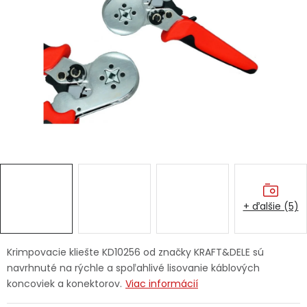
Ochranné pracovné pomôcky
Vianoce
Fotovoltaika
Značky
+ ďalšie (5)
Servis náradia
Hodnotenie obchodu
Doprava a platba
Váš zákaznícky účet
Krimpovacie kliešte KD10256 od značky KRAFT&DELE sú
navrhnuté na rýchle a spoľahlivé lisovanie káblových
Kontakty
koncoviek a konektorov.
Viac informácií