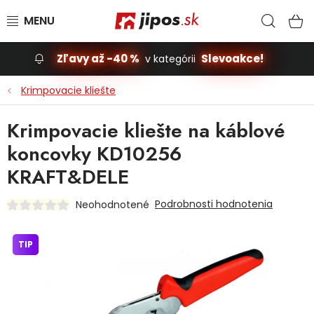
Prejsť na obsah
Hľad
N
Zľavy až -40 %
Slevoakce!
v kategórii
Slevoakce
Krimpovacie kliešte
Stavba, dom
Krimpovacie kliešte na káblové
koncovky KD10256
Dielňa
KRAFT&DELE
Záhrada
Podrobnosti hodnotenia
Neohodnotené
Príslušenstvo pre automobily
TIP
Vybavenie a hračky pre deti
Domácnosť