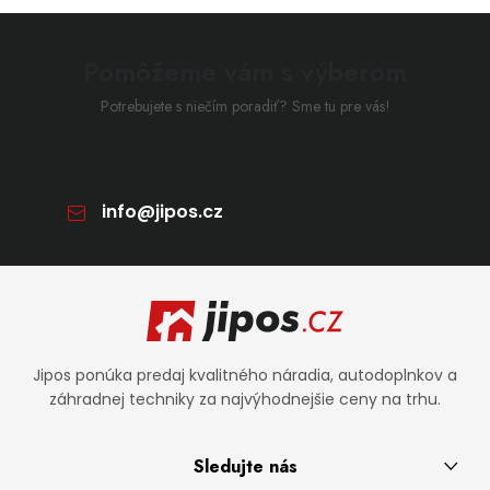
Pomôžeme vám s výberom
Potrebujete s niečím poradiť? Sme tu pre vás!
info
@
jipos.cz
Zápätie
Jipos ponúka predaj kvalitného náradia, autodoplnkov a
záhradnej techniky za najvýhodnejšie ceny na trhu.
Sledujte nás