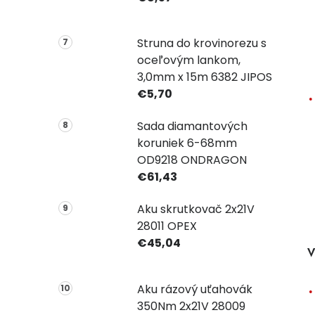
Struna do krovinorezu s
oceľovým lankom,
3,0mm x 15m 6382 JIPOS
€5,70
Sada diamantových
koruniek 6-68mm
OD9218 ONDRAGON
€61,43
Aku skrutkovač 2x21V
28011 OPEX
€45,04
V
Aku rázový uťahovák
350Nm 2x21V 28009