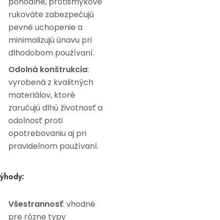
pohodlné, protišmykové
rukoväte zabezpečujú
pevné uchopenie a
minimalizujú únavu pri
dlhodobom používaní.
Odolná konštrukcia
:
vyrobená z kvalitných
materiálov, ktoré
zaručujú dlhú životnosť a
odolnosť proti
opotrebovaniu aj pri
pravidelnom používaní.
ýhody:
Všestrannosť
: vhodné
pre rôzne typy