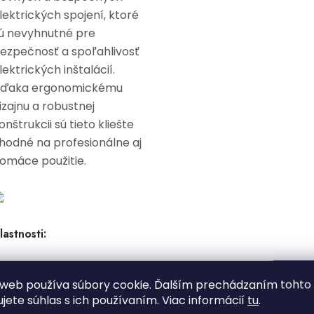
lektrických spojení, ktoré
ú nevyhnutné pre
ezpečnosť a spoľahlivosť
lektrických inštalácií.
ďaka ergonomickému
izajnu a robustnej
onštrukcii sú tieto kliešte
hodné na profesionálne aj
omáce použitie.
lastnosti:
Kompatibilita s rôznymi
web používa súbory cookie. Ďalším prechádzaním tohto
svorkami
:Tieto lisovacie
ujete súhlas s ich používaním. Viac informácií
tu
.
kliešte sú určené na