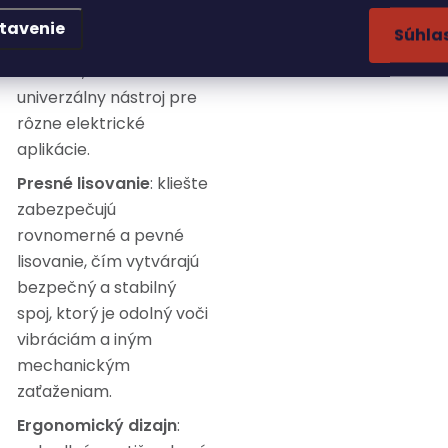
lisovanie káblových
tavenie
Súhla
svoriek rôznych typov a
veľkostí, čo z nich robí
univerzálny nástroj pre
rôzne elektrické
aplikácie.
Presné lisovanie
: kliešte
zabezpečujú
rovnomerné a pevné
lisovanie, čím vytvárajú
bezpečný a stabilný
spoj, ktorý je odolný voči
vibráciám a iným
mechanickým
zaťaženiam.
Ergonomický dizajn
: