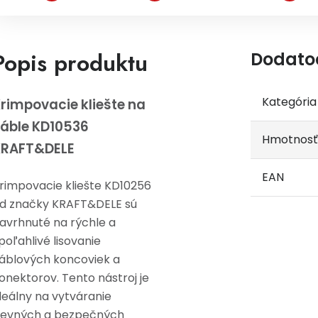
Popis produktu
Dodato
Kategória
rimpovacie kliešte na
áble KD10536
Hmotnosť
KRAFT&DELE
EAN
rimpovacie kliešte KD10256
d značky KRAFT&DELE sú
avrhnuté na rýchle a
poľahlivé lisovanie
áblových koncoviek a
onektorov. Tento nástroj je
deálny na vytváranie
evných a bezpečných