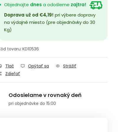
Objednajte
dnes
a odošleme
zajtra!
Doprava už od €4,19!
pri výbere dopravy
na výdajné miesto (pre objednávky do 30
Kg)
Kód tovaru:
KD10536
Tlač
Opýtať sa
Strážiť
Zdieľať
Odosielame v rovnaký deň
pri objednávke do 15:00