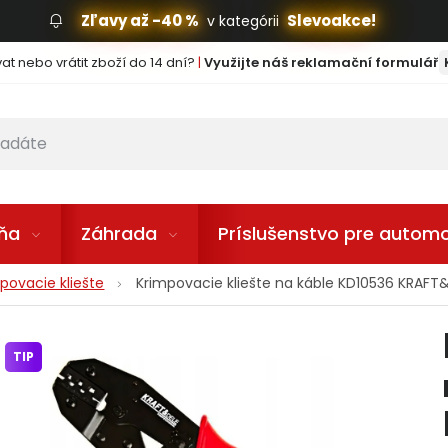
Zľavy až -40 %
Slevoakce!
v kategórii
t nebo vrátit zboží do 14 dní?
|
Využijte náš reklamační formulář
lňa
Záhrada
Príslušenstvo pre automo
povacie kliešte
Krimpovacie kliešte na káble KD10536 KRAF
TIP