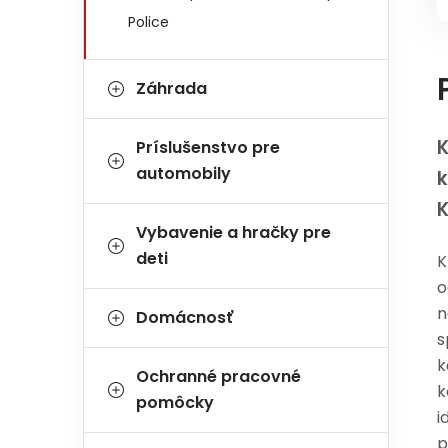
Police
Záhrada
K
Príslušenstvo pre
automobily
k
Vybavenie a hračky pre
deti
K
o
n
Domácnosť
s
k
Ochranné pracovné
k
pomôcky
i
p