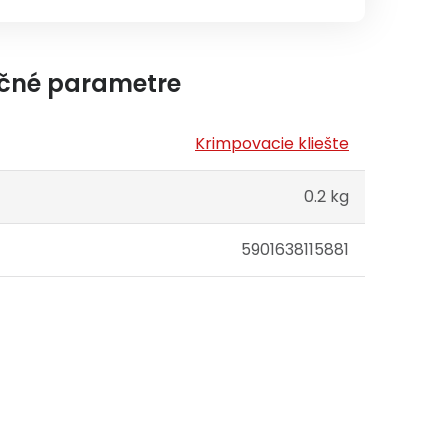
čné parametre
Krimpovacie kliešte
0.2 kg
5901638115881