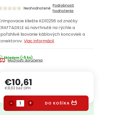
Podrobnosti
Neohodnotené
hodnotenia
Krimpovacie kliešte KD10256 od značky
KRAFT&DELE sú navrhnuté na rýchle a
spoľahlivé lisovanie káblových koncoviek a
konektorov.
Viac informácií
(>5 ks)
Skladom
Možnosti doručenia
€10,61
€8,63 bez DPH
Jednotková cena:
DO KOŠÍKA