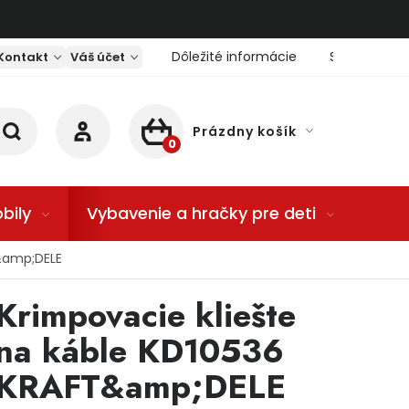
Dôležité informácie
Servis nárad
Kontakt
Váš účet
Prázdny košík
NÁKUPNÝ KOŠÍK
bily
Vybavenie a hračky pre deti
Dom
T&amp;DELE
Krimpovacie kliešte
na káble KD10536
KRAFT&amp;DELE