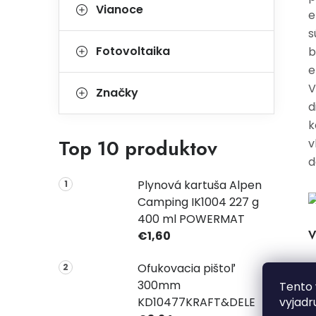
Vianoce
e
s
Fotovoltaika
b
e
V
Značky
d
k
Top 10 produktov
v
d
Plynová kartuša Alpen
Camping IK1004 227 g
400 ml POWERMAT
V
€1,60
Ofukovacia pištoľ
300mm
Tento 
vyjadr
KD10477KRAFT&DELE