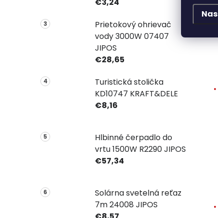
€3,24
Nas
Prietokový ohrievač
vody 3000W 07407
JIPOS
€28,65
Turistická stolička
KD10747 KRAFT&DELE
€8,16
Hlbinné čerpadlo do
vrtu 1500W R2290 JIPOS
€57,34
Solárna svetelná reťaz
7m 24008 JIPOS
€8,57