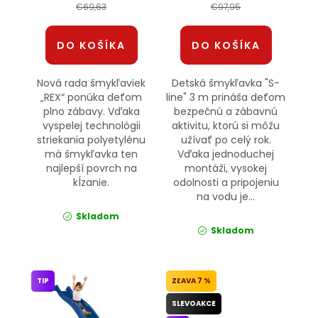
€69,63
€97,95
DO KOŠÍKA
DO KOŠÍKA
Nová rada šmykľaviek
Detská šmykľavka "S-
„REX“ ponúka deťom
line" 3 m prináša deťom
plno zábavy. Vďaka
bezpečnú a zábavnú
vyspelej technológii
aktivitu, ktorú si môžu
striekania polyetylénu
užívať po celý rok.
má šmykľavka ten
Vďaka jednoduchej
najlepší povrch na
montáži, vysokej
kĺzanie.
odolnosti a pripojeniu
na vodu je...
Skladom
Skladom
TIP
7 %
SLEVOAKCE