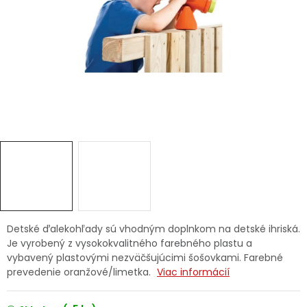
Ochranné pracovné pomôcky
Vianoce
Fotovoltaika
Značky
Servis náradia
Hodnotenie obchodu
Detské ďalekohľady sú vhodným doplnkom na detské ihriská.
Je vyrobený z vysokokvalitného farebného plastu a
Doprava a platba
Váš zákaznícky účet
vybavený plastovými nezväčšujúcimi šošovkami. Farebné
prevedenie oranžové/limetka.
Viac informácií
Kontakty