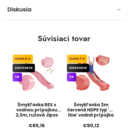
Diskusia
Súvisiaci tovar
6 %
7 %
SLEVOAKCE
SLEVOAKCE
TIP
TIP
Šmykľavka REX s
Šmykľavka 3m
vodnou prípojkou
červená HDPE typ 'S-
2,3m, ružová Jipos
line' vodná prípojka
JIPOS
€65,16
€90,12