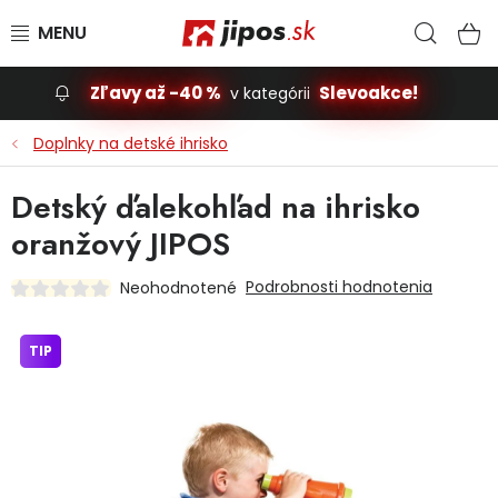
Prejsť na obsah
Hľad
N
Zľavy až -40 %
Slevoakce!
v kategórii
Slevoakce
Doplnky na detské ihrisko
Stavba, dom
Detský ďalekohľad na ihrisko
oranžový JIPOS
Dielňa
Podrobnosti hodnotenia
Neohodnotené
Záhrada
TIP
Príslušenstvo pre automobily
Vybavenie a hračky pre deti
Domácnosť