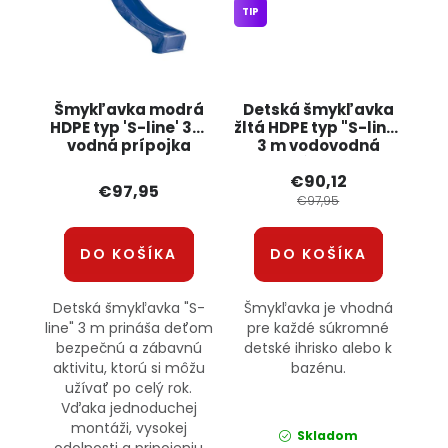
TIP
Šmykľavka modrá
Detská šmykľavka
HDPE typ 'S-line' 3m
žltá HDPE typ "S-line"
vodná prípojka
3 m vodovodná
JIPOS
prípojka
€90,12
€97,95
€97,95
DO KOŠÍKA
DO KOŠÍKA
Detská šmykľavka "S-
Šmykľavka je vhodná
line" 3 m prináša deťom
pre každé súkromné
bezpečnú a zábavnú
detské ihrisko alebo k
aktivitu, ktorú si môžu
bazénu.
užívať po celý rok.
Vďaka jednoduchej
montáži, vysokej
Skladom
odolnosti a pripojeniu