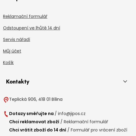
Reklamační formulář
Odstoupení ve lhůtě 14 dní
Servis nářadí
Můj účet
Košík
Kontakty
Teplická 906, 418 01 Bílina
Dotazy směřujte na
/
info@jipos.cz
Chci reklamovat zboží
/
Reklamační formulář
Chci vrátit zboží do 14 dní
/
Formulář pro vrácení zboží