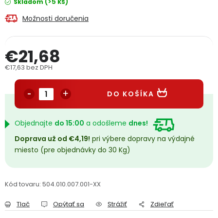
(>5 ks)
Skladom
PODPORA
Možnosti doručenia
Reklamačný formulár
Odstúpenie v lehote 14 dní
€21,68
Obchodné podmienky
Reklamačný poriadok
€17,63 bez DPH
Jednotková cena:
Podmienky ochrany osobných údajov
DO KOŠÍKA
+
Přihlášení
Registrace
Objednajte
do 15:00
a odošleme
dnes!
Doprava už od €4,19!
pri výbere dopravy na výdajné
miesto (pre objednávky do 30 Kg)
Kód tovaru:
504.010.007.001-XX
Tlač
Opýtať sa
Strážiť
Zdieľať