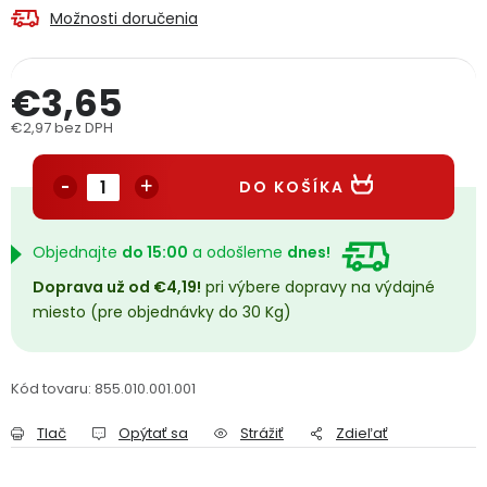
Možnosti doručenia
PODPORA
€3,65
Reklamačný formulár
Odstúpenie v lehote 14 dní
€2,97 bez DPH
Obchodné podmienky
Reklamačný poriadok
Jednotková cena:
DO KOŠÍKA
Podmienky ochrany osobných údajov
Objednajte
do 15:00
a odošleme
dnes!
+
Přihlášení
Registrace
Doprava už od €4,19!
pri výbere dopravy na výdajné
miesto (pre objednávky do 30 Kg)
Kód tovaru:
855.010.001.001
Tlač
Opýtať sa
Strážiť
Zdieľať