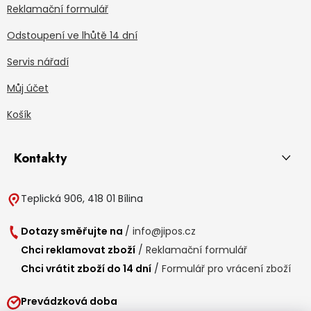
Reklamační formulář
Odstoupení ve lhůtě 14 dní
Servis nářadí
Můj účet
Košík
Kontakty
Teplická 906, 418 01 Bílina
Dotazy směřujte na
/
info@jipos.cz
Chci reklamovat zboží
/
Reklamační formulář
Chci vrátit zboží do 14 dní
/
Formulář pro vrácení zboží
Prevádzková doba