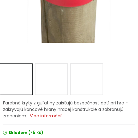
Ochranné pracovné pomôcky
Vianoce
Fotovoltaika
Značky
Servis náradia
Hodnotenie obchodu
Farebné kryty z guľatiny zaisťujú bezpečnosť detí pri hre -
zakrývajú koncové hrany hracej konštrukcie a zabraňujú
Doprava a platba
Váš zákaznícky účet
zraneniam.
Viac informácií
Kontakty
(>5 ks)
Skladom