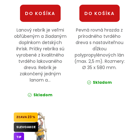
DO KOŠÍKA
DO KOŠÍKA
Lanový rebrík je veľmi
Pevná rovná hrazda z
obľúbeným a žiadaným
prírodného tvrdého
doplnkom detských
dreva s nastaviteľnou
ihrísk. Príčky rebríka sú
dĺžkou
vyrobené z kvalitného
polypropylénových lán
tvrdého lakovaného
(max. 2,5 m). Rozmery:
dreva. Rebrík je
Ø 35 x 580 mm.
zakončený jedným
lanom a...
Skladom
Skladom
23 %
SLEVOAKCE
TIP