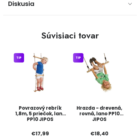
Diskusia
Súvisiaci tovar
TIP
TIP
Povrazový rebrík
Hrazda - drevená,
1,8m, 5 priečok, lano
rovná, lano PP10
PP10 JIPOS
JIPOS
€17,99
€18,40