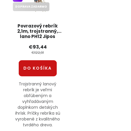
DOPRAVA ZADARMO
Povrazový rebrík
2,1m, trojstranný,
lano PH12 Jipos
€93,44
€122,91
DO KOŠÍKA
Trojstranný lanový
rebrík je veľmi
obľúbeným a
vyhľadávaným
doplnkom detských
ihrísk. Príčky rebríka sú
vyrobené z kvalitného
tvrdého dreva.