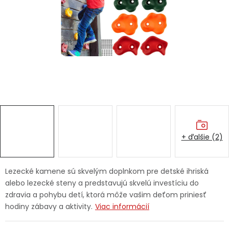
Ochranné pracovné pomôcky
Vianoce
Fotovoltaika
Značky
+ ďalšie (2)
Servis náradia
Hodnotenie obchodu
Lezecké kamene sú skvelým doplnkom pre detské ihriská
alebo lezecké steny a predstavujú skvelú investíciu do
Doprava a platba
Váš zákaznícky účet
zdravia a pohybu detí, ktorá môže vašim deťom priniesť
hodiny zábavy a aktivity.
Viac informácií
Kontakty