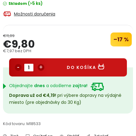
(>5 ks)
Skladom
PODPORA
Možnosti doručenia
Reklamačný formulár
Odstúpenie v lehote 14 dní
€11,89
–17 %
€9,80
Obchodné podmienky
Reklamačný poriadok
€7,97 bez DPH
Podmienky ochrany osobných údajov
Jednotková cena:
DO KOŠÍKA
+
Přihlášení
Registrace
Objednajte
dnes
a odošleme
zajtra!
Doprava už od €4,19!
pri výbere dopravy na výdajné
miesto (pre objednávky do 30 Kg)
Kód tovaru:
M18533