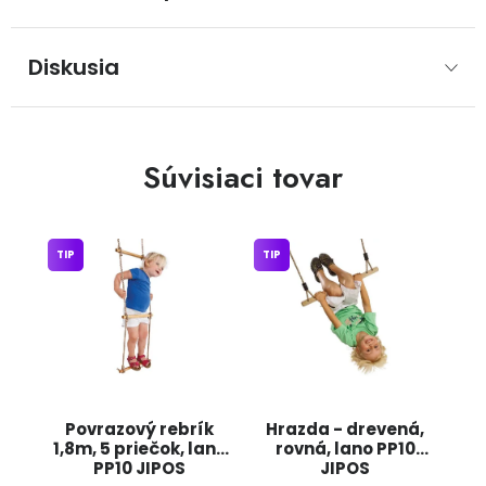
Diskusia
Súvisiaci tovar
TIP
TIP
Povrazový rebrík
Hrazda - drevená,
1,8m, 5 priečok, lano
rovná, lano PP10
PP10 JIPOS
JIPOS