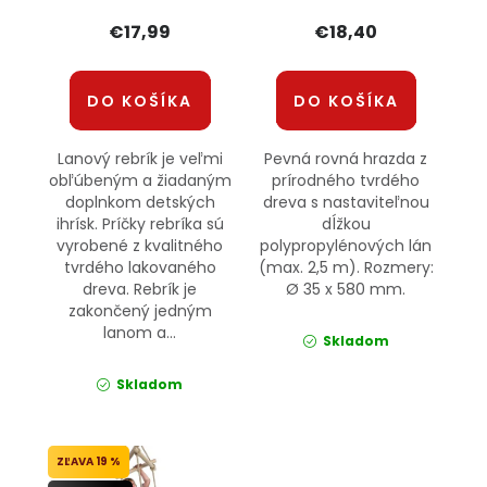
€17,99
€18,40
DO KOŠÍKA
DO KOŠÍKA
Lanový rebrík je veľmi
Pevná rovná hrazda z
obľúbeným a žiadaným
prírodného tvrdého
doplnkom detských
dreva s nastaviteľnou
ihrísk. Príčky rebríka sú
dĺžkou
vyrobené z kvalitného
polypropylénových lán
tvrdého lakovaného
(max. 2,5 m). Rozmery:
dreva. Rebrík je
Ø 35 x 580 mm.
zakončený jedným
lanom a...
Skladom
Skladom
19 %