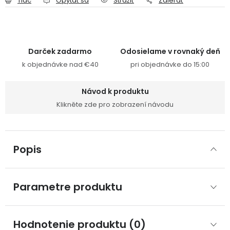
Tlač
Opýtať sa
Strážiť
Zdieľať
Darček zadarmo
Odosielame v rovnaký deň
k objednávke nad €40
pri objednávke do 15:00
Návod k produktu
Klikněte zde pro zobrazení návodu
Popis
Parametre produktu
Hodnotenie produktu (0)