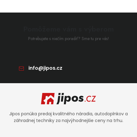
Pomôžeme vám s výberom
Potrebujete s niečím poradiť? Sme tu pre vás!
info
@
jipos.cz
Zápätie
Jipos ponúka predaj kvalitného náradia, autodoplnkov a
záhradnej techniky za najvýhodnejšie ceny na trhu.