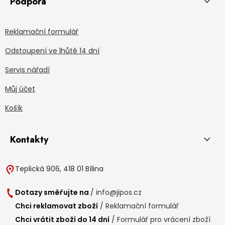
Podpora
Reklamační formulář
Odstoupení ve lhůtě 14 dní
Servis nářadí
Můj účet
Košík
Kontakty
Teplická 906, 418 01 Bílina
Dotazy směřujte na
/
info@jipos.cz
Chci reklamovat zboží
/
Reklamační formulář
Chci vrátit zboží do 14 dní
/
Formulář pro vrácení zboží