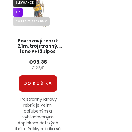
SLEVOAKCE
TIP
DOPRAVA ZADARMO
Povrazový rebrík
2,1m, trojstranný,
lano PH12 Jipos
€98,36
€122,91
DO KOŠÍKA
Trojstranný lanový
rebrík je veľmi
obľúbeným a
vyhľadávaným
doplnkom detských
ihrísk. Príčky rebríka sú