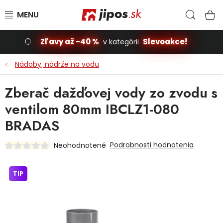
Prejsť na obsah
Hľad
N
Zľavy až -40 %
Slevoakce!
v kategórii
Slevoakce
Nádoby, nádrže na vodu
Stavba, dom
Zberač dažďovej vody zo zvodu s
ventilom 80mm IBCLZ1-080
Dielňa
BRADAS
Záhrada
Podrobnosti hodnotenia
Neohodnotené
Príslušenstvo pre automobily
TIP
Vybavenie a hračky pre deti
Domácnosť