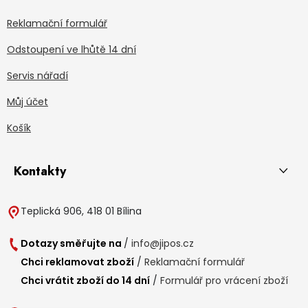
Reklamační formulář
Odstoupení ve lhůtě 14 dní
Servis nářadí
Můj účet
Košík
Kontakty
Teplická 906, 418 01 Bílina
Dotazy směřujte na
/
info@jipos.cz
Chci reklamovat zboží
/
Reklamační formulář
Chci vrátit zboží do 14 dní
/
Formulář pro vrácení zboží