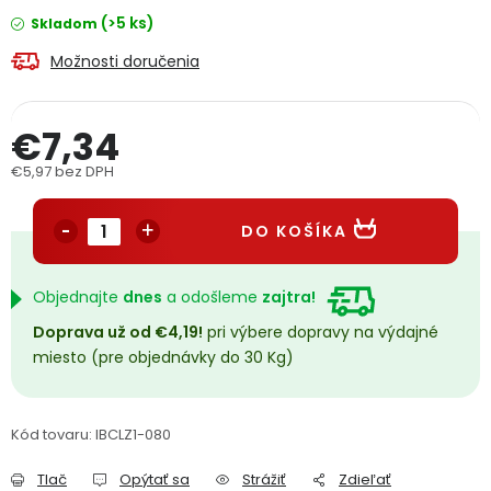
PODPORA
(>5 ks)
Skladom
Možnosti doručenia
Reklamačný formulár
Odstúpenie v lehote 14 dní
€7,34
Obchodné podmienky
Reklamačný poriadok
€5,97 bez DPH
Jednotková cena:
Podmienky ochrany osobných údajov
DO KOŠÍKA
+
Přihlášení
Registrace
Objednajte
dnes
a odošleme
zajtra!
Doprava už od €4,19!
pri výbere dopravy na výdajné
miesto (pre objednávky do 30 Kg)
Kód tovaru:
IBCLZ1-080
Tlač
Opýtať sa
Strážiť
Zdieľať