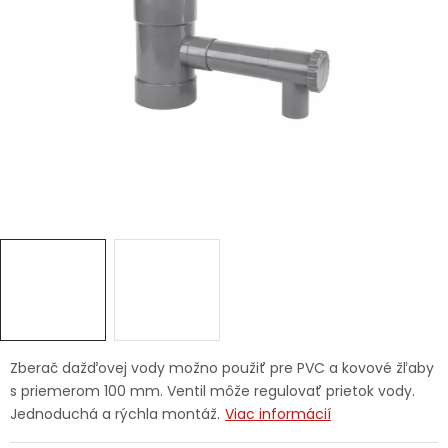
Ochranné pracovné pomôcky
Vianoce
Fotovoltaika
Značky
Servis náradia
Hodnotenie obchodu
Doprava a platba
Váš zákaznícky účet
Zberač dažďovej vody možno použiť pre PVC a kovové žľaby
s priemerom 100 mm. Ventil môže regulovať prietok vody.
Kontakty
Jednoduchá a rýchla montáž.
Viac informácií