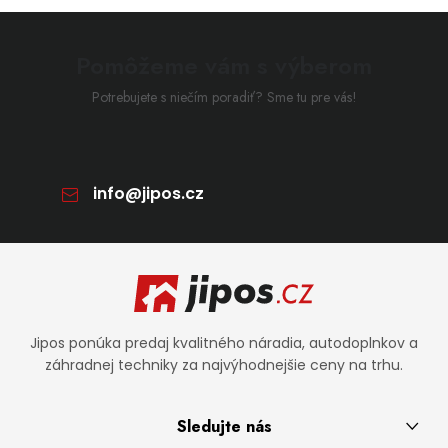
Pomôžeme vám s výberom
Potrebujete s niečím poradiť? Sme tu pre vás!
info
@
jipos.cz
Zápätie
Jipos ponúka predaj kvalitného náradia, autodoplnkov a
záhradnej techniky za najvýhodnejšie ceny na trhu.
Sledujte nás