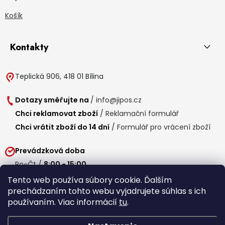
Košík
Kontakty
Teplická 906, 418 01 Bílina
Dotazy směřujte na
/
info@jipos.cz
Chci reklamovat zboží
/
Reklamační formulář
Chci vrátit zboží do 14 dní
/
Formulář pro vrácení zboží
Prevádzková doba
Po-Čt /
8:00 - 15:00
Pá /
7:30 - 14:30
Tento web používa súbory cookie. Ďalším
prechádzaním tohto webu vyjadrujete súhlas s ich
Obedňajšia prestávka /
11:00 - 11:30
používaním. Viac informácií
tu
.