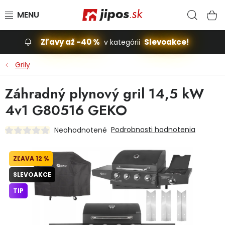
Prejsť na obsah
Hľad
N
Zľavy až -40 %
Slevoakce!
v kategórii
Slevoakce
Grily
Stavba, dom
Záhradný plynový gril 14,5 kW
4v1 G80516 GEKO
Dielňa
Podrobnosti hodnotenia
Neohodnotené
Záhrada
12 %
Príslušenstvo pre automobily
SLEVOAKCE
Vybavenie a hračky pre deti
TIP
Domácnosť