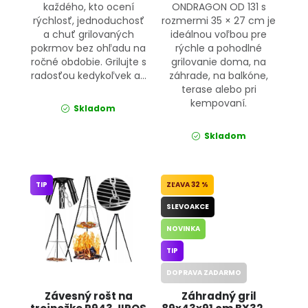
každého, kto ocení
ONDRAGON OD 131 s
rýchlosť, jednoduchosť
rozmermi 35 × 27 cm je
a chuť grilovaných
ideálnou voľbou pre
pokrmov bez ohľadu na
rýchle a pohodlné
ročné obdobie. Grilujte s
grilovanie doma, na
radosťou kedykoľvek a...
záhrade, na balkóne,
terase alebo pri
kempovaní.
Skladom
Skladom
TIP
32 %
SLEVOAKCE
NOVINKA
TIP
DOPRAVA ZADARMO
Závesný rošt na
Záhradný gril