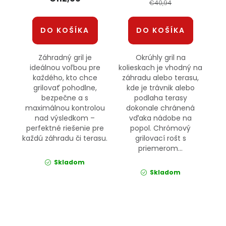
€40,94
DO KOŠÍKA
DO KOŠÍKA
Záhradný gril je
Okrúhly gril na
ideálnou voľbou pre
kolieskach je vhodný na
každého, kto chce
záhradu alebo terasu,
grilovať pohodlne,
kde je trávnik alebo
bezpečne a s
podlaha terasy
maximálnou kontrolou
dokonale chránená
nad výsledkom –
vďaka nádobe na
perfektné riešenie pre
popol. Chrómový
každú záhradu či terasu.
grilovací rošt s
priemerom...
Skladom
Skladom