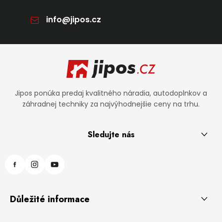
info
@
jipos.cz
Zápätie
Jipos ponúka predaj kvalitného náradia, autodoplnkov a
záhradnej techniky za najvýhodnejšie ceny na trhu.
Sledujte nás
Důležité informace