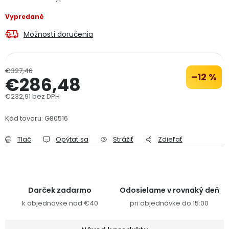
PODPORA
Vypredané
Možnosti doručenia
Reklamačný formulár
Odstúpenie v lehote 14 dní
Obchodné podmienky
Reklamačný poriadok
€327,46
–12 %
€286,48
Podmienky ochrany osobných údajov
€232,91 bez DPH
Jednotková cena:
Kód tovaru:
G80516
+
Přihlášení
Registrace
Tlač
Opýtať sa
Strážiť
Zdieľať
Darček zadarmo
Odosielame v rovnaký deň
k objednávke nad €40
pri objednávke do 15:00