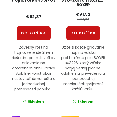
trojnožke R943 JIPOS
89x43x91 cm BX3226
BOXER
€91,52
€52,87
€134,84
DO KOŠÍKA
DO KOŠÍKA
Závesný rošt na
Užite si každé grilovanie
trojnožke je ideálnym
naplno vďaka
riešením pre milovníkov
praktickému grilu BOXER
grilovania na
BX3226, ktorý vďaka
otvorenom ohni. Vďaka
svojej veľkej ploche,
stabilnej konštrukcii,
odolnému prevedeniu a
nastaviteľnému roštu a
jednoduchej
jednoduchej
manipulácii spríjemní
prenosnosti ponúka...
každú vašu...
Skladom
Skladom