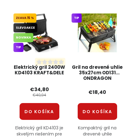
15 %
TIP
SLEVOAKCE
NOVINKA
TIP
Elektrický gril 2400W
Gril na drevené uhlie
KD4103 KRAFT&DELE
35x27cm OD131
ONDRAGON
€34,80
€18,40
€40,94
DO KOŠÍKA
DO KOŠÍKA
Elektrický gril KD4103 je
Kompaktný gril na
skvelým riešením pre
drevené uhlie