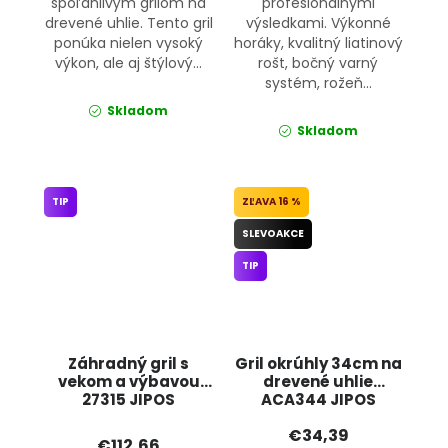
spoľahlivým grilom na
profesionálnymi
drevené uhlie. Tento gril
výsledkami. Výkonné
ponúka nielen vysoký
horáky, kvalitný liatinový
výkon, ale aj štýlový...
rošt, bočný varný
systém, rožeň...
Skladom
Skladom
TIP
16 %
SLEVOAKCE
TIP
Záhradný gril s
Gril okrúhly 34cm na
vekom a výbavou
drevené uhlie
27315 JIPOS
ACA344 JIPOS
€34,39
€112,66