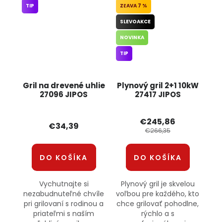
TIP
7 %
SLEVOAKCE
NOVINKA
TIP
Gril na drevené uhlie
Plynový gril 2+1 10kW
27096 JIPOS
27417 JIPOS
€245,86
€34,39
€266,35
DO KOŠÍKA
DO KOŠÍKA
Vychutnajte si
Plynový gril je skvelou
nezabudnuteľné chvíle
voľbou pre každého, kto
pri grilovaní s rodinou a
chce grilovať pohodlne,
priateľmi s naším
rýchlo a s