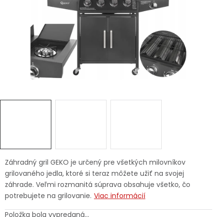
Ochranné pracovné pomôcky
Vianoce
Fotovoltaika
Značky
Servis náradia
Hodnotenie obchodu
Záhradný gril GEKO je určený pre všetkých milovníkov
grilovaného jedla, ktoré si teraz môžete užiť na svojej
Doprava a platba
Váš zákaznícky účet
záhrade. Veľmi rozmanitá súprava obsahuje všetko, čo
potrebujete na grilovanie.
Viac informácií
Kontakty
Položka bola vypredaná…