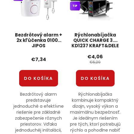
TIP
Bezdrôtový alarm +
Rýchlonabíjačka
2x kľúčenka 01002
QUICK CHARGE 3.0
JIPOS
KD1237 KRAFT&DELE
€4,06
€7,34
€5,29
DO KOŠÍKA
DO KOŠÍKA
Bezdrôtový alarm
Rýchlonabíjačka
predstavuje
kombinuje kompaktný
jednoduché a efektívne
dizajn, vysoký výkon a
riešenie pre základné
maximálnu bezpečnosť.
zabezpečenie rôznych
Je ideálnym riešením
priestorov. Vďaka
pre tých, ktorí potrebujú
jednoduchéj inštalácii,
rýchlo a pohodlne nabiť