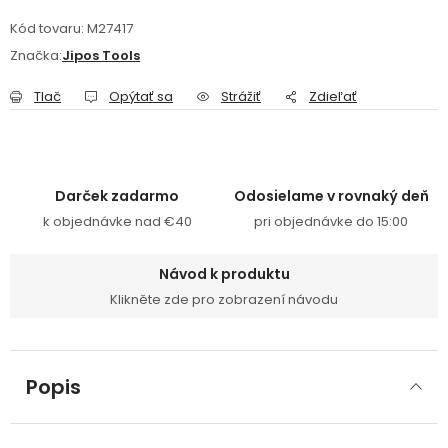
Kód tovaru:
M27417
Značka:
Jipos Tools
Tlač
Opýtať sa
Strážiť
Zdieľať
Darček zadarmo
Odosielame v rovnaký deň
k objednávke nad €40
pri objednávke do 15:00
Návod k produktu
Klikněte zde pro zobrazení návodu
Popis