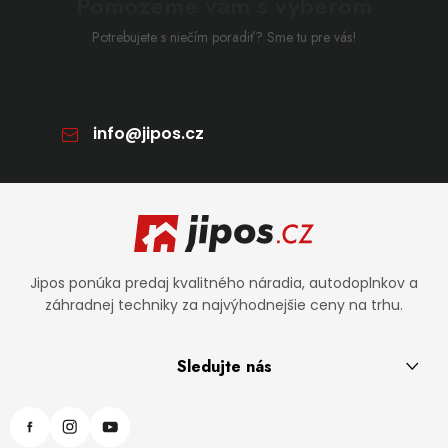
Pomôžeme vám s výberom
Potrebujete s niečím poradiť? Sme tu pre vás!
info
@
jipos.cz
Zápätie
Jipos ponúka predaj kvalitného náradia, autodoplnkov a
záhradnej techniky za najvýhodnejšie ceny na trhu.
Sledujte nás