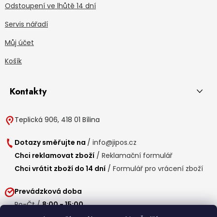
Odstoupení ve lhůtě 14 dní
Servis nářadí
Můj účet
Košík
Kontakty
Teplická 906, 418 01 Bílina
Dotazy směřujte na
/
info@jipos.cz
Chci reklamovat zboží
/
Reklamační formulář
Chci vrátit zboží do 14 dní
/
Formulář pro vrácení zboží
Prevádzková doba
Po-Čt /
8:00 - 15:00