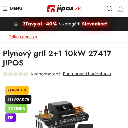
Prejsť na obsah
Hľad
N
Zľavy až -40 %
Slevoakce!
v kategórii
Slevoakce
Grily a ohnisko
Stavba, dom
Plynový gril 2+1 10kW 27417
JIPOS
Dielňa
Podrobnosti hodnotenia
Neohodnotené
Záhrada
7 %
Príslušenstvo pre automobily
SLEVOAKCE
Vybavenie a hračky pre deti
NOVINKA
TIP
Domácnosť