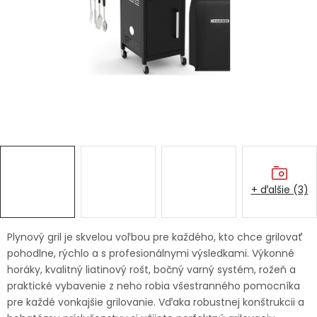
Ochranné pracovné pomôcky
Vianoce
Fotovoltaika
Značky
+ ďalšie (3)
Servis náradia
Hodnotenie obchodu
Plynový gril je skvelou voľbou pre každého, kto chce grilovať
pohodlne, rýchlo a s profesionálnymi výsledkami. Výkonné
Doprava a platba
Váš zákaznícky účet
horáky, kvalitný liatinový rošt, bočný varný systém, rožeň a
praktické vybavenie z neho robia všestranného pomocníka
Kontakty
pre každé vonkajšie grilovanie. Vďaka robustnej konštrukcii a