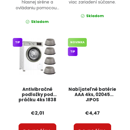
hlasnej siréne a
viac zariadení súčasne.
ovládaniu pomocou...
Skladom
Skladom
TIP
NOVINKA
TIP
Antivibračné
Nabíjateľné batérie
podložky pod
AAA 4ks, 02045
práčku 4ks 1838
JIPOS
JIPOS
€2,01
€4,47