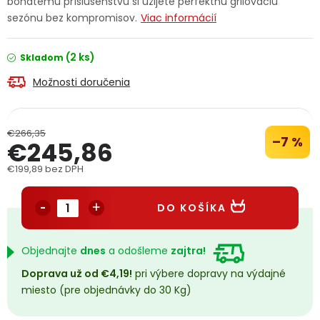
bohatému príslušenstvu si užijete perfektnú grilovaciu
PODPORA
sezónu bez kompromisov.
Viac informácií
(2 ks)
Skladom
Reklamačný formulár
Odstúpenie v lehote 14 dní
Možnosti doručenia
Obchodné podmienky
Reklamačný poriadok
Podmienky ochrany osobných údajov
€266,35
–7 %
€245,86
€199,89 bez DPH
+
Přihlášení
Registrace
Jednotková cena:
DO KOŠÍKA
Objednajte
dnes
a odošleme
zajtra!
Doprava už od €4,19!
pri výbere dopravy na výdajné
miesto (pre objednávky do 30 Kg)