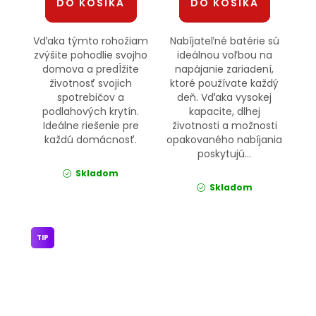
DO KOŠÍKA
DO KOŠÍKA
Vďaka týmto rohožiam
Nabíjateľné batérie sú
zvýšite pohodlie svojho
ideálnou voľbou na
domova a predĺžite
napájanie zariadení,
životnosť svojich
ktoré používate každý
spotrebičov a
deň. Vďaka vysokej
podlahových krytín.
kapacite, dlhej
Ideálne riešenie pre
životnosti a možnosti
každú domácnosť.
opakovaného nabíjania
poskytujú...
Skladom
Skladom
TIP