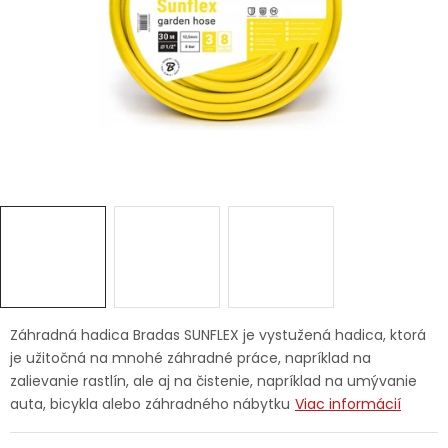
Ochranné pracovné pomôcky
Vianoce
Fotovoltaika
Značky
Servis náradia
Hodnotenie obchodu
Záhradná hadica Bradas SUNFLEX je vystužená hadica, ktorá
je užitočná na mnohé záhradné práce, napríklad na
Doprava a platba
Váš zákaznícky účet
zalievanie rastlín, ale aj na čistenie, napríklad na umývanie
auta, bicykla alebo záhradného nábytku
Viac informácií
Kontakty