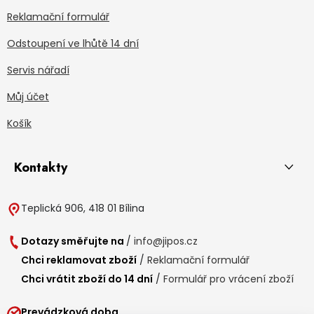
Reklamační formulář
Odstoupení ve lhůtě 14 dní
Servis nářadí
Můj účet
Košík
Kontakty
Teplická 906, 418 01 Bílina
Dotazy směřujte na
/
info@jipos.cz
Chci reklamovat zboží
/
Reklamační formulář
Chci vrátit zboží do 14 dní
/
Formulář pro vrácení zboží
Prevádzková doba