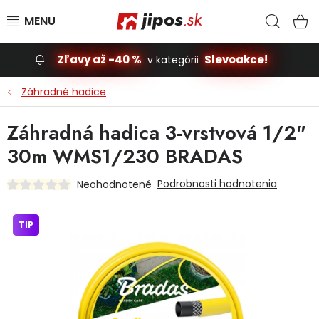
Prejsť na obsah
Hľad
N
Zľavy až -40 %
Slevoakce!
v kategórii
Slevoakce
Záhradné hadice
Stavba, dom
Záhradná hadica 3-vrstvová 1/2"
30m WMS1/230 BRADAS
Dielňa
Podrobnosti hodnotenia
Neohodnotené
Záhrada
TIP
Príslušenstvo pre automobily
Vybavenie a hračky pre deti
Domácnosť