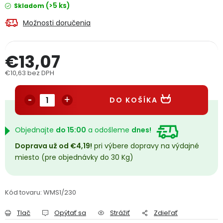
(>5 ks)
Skladom
PODPORA
Možnosti doručenia
Reklamačný formulár
Odstúpenie v lehote 14 dní
€13,07
Obchodné podmienky
Reklamačný poriadok
€10,63 bez DPH
Jednotková cena:
Podmienky ochrany osobných údajov
DO KOŠÍKA
+
Přihlášení
Registrace
Objednajte
do 15:00
a odošleme
dnes!
Doprava už od €4,19!
pri výbere dopravy na výdajné
miesto (pre objednávky do 30 Kg)
Kód tovaru:
WMS1/230
Tlač
Opýtať sa
Strážiť
Zdieľať