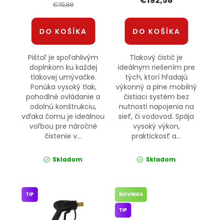
€192,58
€79,88
DO KOŠÍKA
DO KOŠÍKA
Pištoľ je spoľahlivým
Tlakový čistič je
doplnkom ku každej
ideálnym riešením pre
tlakovej umývačke.
tých, ktorí hľadajú
Ponúka vysoký tlak,
výkonný a plne mobilný
pohodlné ovládanie a
čistiaci systém bez
odolnú konštrukciu,
nutnosti napojenia na
vďaka čomu je ideálnou
sieť, či vodovod. Spája
voľbou pre náročné
vysoký výkon,
čistenie v...
praktickosť a...
Skladom
Skladom
TIP
NOVINKA
TIP