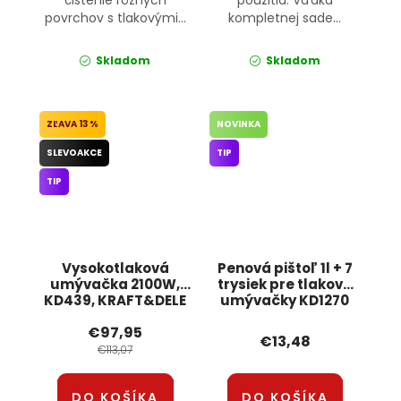
povrchov s tlakovými...
kompletnej sade...
Skladom
Skladom
13 %
NOVINKA
SLEVOAKCE
TIP
TIP
Vysokotlaková
Penová pištoľ 1l + 7
umývačka 2100W,
trysiek pre tlakové
KD439, KRAFT&DELE
umývačky KD1270
KRAFT&DELE
€97,95
€13,48
€113,07
DO KOŠÍKA
DO KOŠÍKA