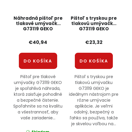
Náhradná pištoľ pre
Pištoľ s tryskou pre
tlakové umývačky
tlakovú umývačku
G73119 GEKO
G73119 GEKO
€40,94
€23,32
DO KOŠÍKA
DO KOŠÍKA
Pištoľ pre tlakové
Pištoľ s tryskou pre
umývačky G73119 GEKO
tlakovú umývačku
je spoľahlivá náhrada,
G73119 GEKO je
ktorá zaisťuje pohodlné
ideálnym nástrojom pre
a bezpečné čistenie.
rôzne umývacie
Spoľahnite sa na kvalitu
aplikácie. Je veľmi
a všestrannosť, aby
odolný, bezpečný a
vaše zariadenie...
ľahko sa používa, takže
je skvelou voľbou na...
Skladom