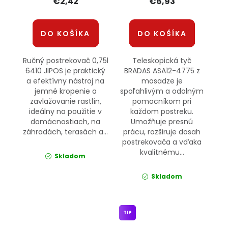
€2,42
€6,93
DO KOŠÍKA
DO KOŠÍKA
Ručný postrekovač 0,75l
Teleskopická tyč
6410 JIPOS je praktický
BRADAS ASA12-4775 z
a efektívny nástroj na
mosadze je
jemné kropenie a
spoľahlivým a odolným
zavlažovanie rastlín,
pomocníkom pri
ideálny na použitie v
každom postreku.
domácnostiach, na
Umožňuje presnú
záhradách, terasách a...
prácu, rozširuje dosah
postrekovača a vďaka
kvalitnému...
Skladom
Skladom
TIP