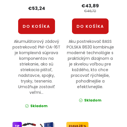
12V PM-OA-16T
€43,89
POWERMAT
€53,24
€46,72
DO KOŠÍKA
DO KOŠÍKA
Akumulátorový zádový
Aku postrekovač BASS
postrekovač PM-OA-16T
POLSKA 8630 kombinuje
je komplexná súprava
moderné technológie s
komponentov na
praktickým dizajnom a
striekanie, ako sú
je skvelou voľbou pre
striekacia pištoľ,
každého, kto chce
nadstavce, spojky,
pracovať rýchlejšie,
trysky, tesnenia.
pohodlnejšie a
Umožňuje zostaviť
efektívnejšie.
veľmi...
Skladom
Skladom
TIP
28 %