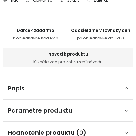
Tlač
Opýtať sa
Strážiť
Zdieľať
Darček zadarmo
Odosielame v rovnaký deň
k objednávke nad €40
pri objednávke do 15:00
Návod k produktu
Klikněte zde pro zobrazení návodu
Popis
Parametre produktu
Hodnotenie produktu (0)