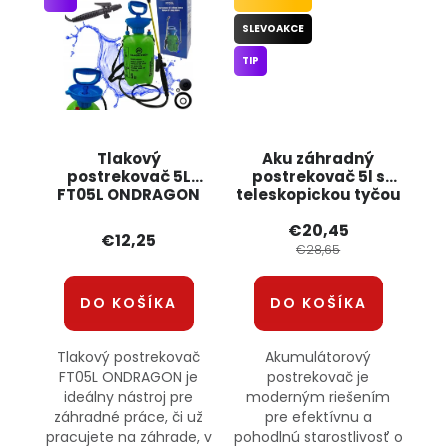
SLEVOAKCE
TIP
Tlakový
Aku záhradný
postrekovač 5L
postrekovač 5l s
FT05L ONDRAGON
teleskopickou tyčou
R1743 JIPOS
€20,45
€12,25
€28,65
DO KOŠÍKA
DO KOŠÍKA
Tlakový postrekovač
Akumulátorový
FT05L ONDRAGON je
postrekovač je
ideálny nástroj pre
moderným riešením
záhradné práce, či už
pre efektívnu a
pracujete na záhrade, v
pohodlnú starostlivosť o