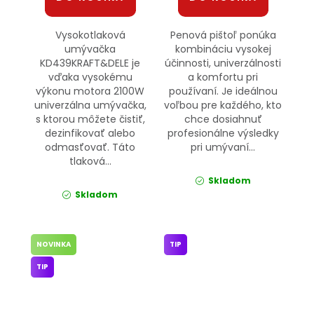
Vysokotlaková
Penová pištoľ ponúka
umývačka
kombináciu vysokej
KD439KRAFT&DELE je
účinnosti, univerzálnosti
vďaka vysokému
a komfortu pri
výkonu motora 2100W
používaní. Je ideálnou
univerzálna umývačka,
voľbou pre každého, kto
s ktorou môžete čistiť,
chce dosiahnuť
dezinfikovať alebo
profesionálne výsledky
odmasťovať. Táto
pri umývaní...
tlaková...
Skladom
Skladom
NOVINKA
TIP
TIP