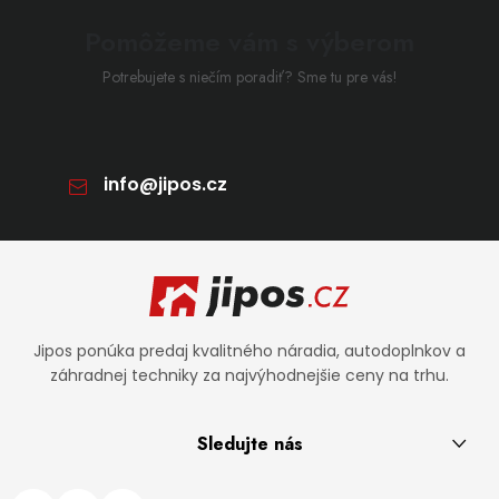
Pomôžeme vám s výberom
Potrebujete s niečím poradiť? Sme tu pre vás!
info
@
jipos.cz
Zápätie
Jipos ponúka predaj kvalitného náradia, autodoplnkov a
záhradnej techniky za najvýhodnejšie ceny na trhu.
Sledujte nás