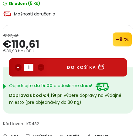
(5 ks)
Skladom
PODPORA
Možnosti doručenia
Reklamačný formulár
Odstúpenie v lehote 14 dní
€122,46
–9 %
€110,61
Obchodné podmienky
Reklamačný poriadok
€89,93 bez DPH
Podmienky ochrany osobných údajov
Jednotková cena:
DO KOŠÍKA
+
Přihlášení
Registrace
Objednajte
do 15:00
a odošleme
dnes!
Doprava už od €4,19!
pri výbere dopravy na výdajné
miesto (pre objednávky do 30 Kg)
Kód tovaru:
KD432