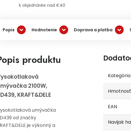
k objednávke nad €40
Popis
Hodnotenie
Doprava a platba
Popis produktu
Dodato
Kategória
ysokotlaková
umývačka 2100W,
Hmotnosť
D439, KRAFT&DELE
EAN
ysokotlaková umývačka
D439 od značky
Navijak h
RAFT&DELE je výkonný a