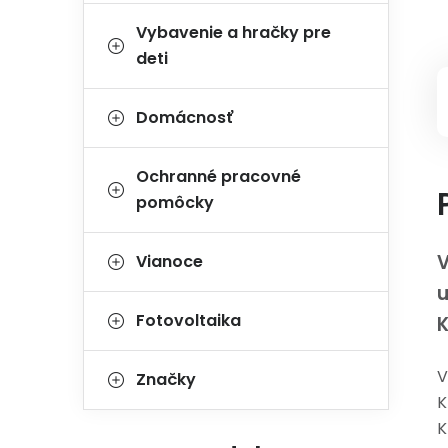
Vybavenie a hračky pre
deti
Domácnosť
Ochranné pracovné
pomôcky
V
Vianoce
Fotovoltaika
K
V
Značky
K
K