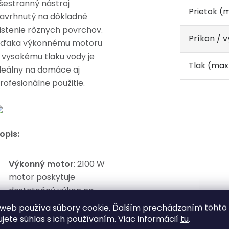
šestranný nástroj
Prietok (
avrhnutý na dôkladné
istenie rôznych povrchov.
Príkon / 
ďaka výkonnému motoru
 vysokému tlaku vody je
Tlak (max
deálny na domáce aj
rofesionálne použitie.
opis:
Výkonný motor
: 2100 W
motor poskytuje
dostatočný výkon na
účinné čistenie aj tých
web používa súbory cookie. Ďalším prechádzaním tohto
najodolnejších nečistôt.
ujete súhlas s ich používaním. Viac informácií
tu
.