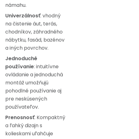
námahu.
Univerzálnosť
: vhodný
na čistenie áut, terás,
chodníkov, záhradného
nábytku, fasád, bazénov
a iných povrchov.
Jednoduché
používanie
: intuitívne
ovládanie a jednoduchá
montáž umožňujú
pohodlné používanie aj
pre neskúsených
používateľov.
Prenosnosť
: Kompaktný
a ľahký dizajn s
kolieskami uľahčuje