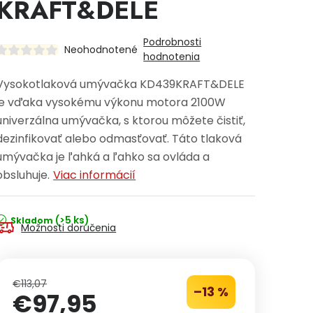
KRAFT&DELE
Podrobnosti
Neohodnotené
hodnotenia
Vysokotlaková umývačka KD439KRAFT&DELE
je vďaka vysokému výkonu motora 2100W
univerzálna umývačka, s ktorou môžete čistiť,
dezinfikovať alebo odmasťovať. Táto tlaková
umývačka je ľahká a ľahko sa ovláda a
obsluhuje.
Viac informácií
(>5 ks)
Skladom
Možnosti doručenia
€113,07
–13 %
€97,95