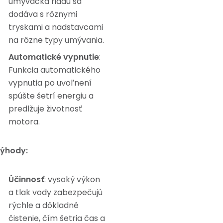
umývačka riadu sa
dodáva s rôznymi
tryskami a nadstavcami
na rôzne typy umývania.
Automatické vypnutie
:
Funkcia automatického
vypnutia po uvoľnení
spúšte šetrí energiu a
predlžuje životnosť
motora.
ýhody:
Účinnosť
: vysoký výkon
a tlak vody zabezpečujú
rýchle a dôkladné
čistenie, čím šetria čas a