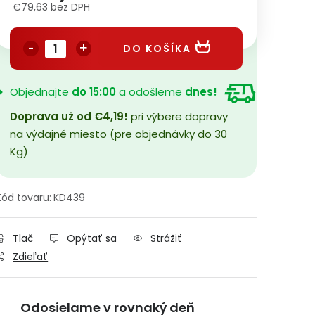
€79,63 bez DPH
Jednotková cena:
DO KOŠÍKA
Objednajte
do 15:00
a odošleme
dnes!
Doprava už od €4,19!
pri výbere dopravy
na výdajné miesto (pre objednávky do 30
Kg)
Kód tovaru:
KD439
Tlač
Opýtať sa
Strážiť
Zdieľať
Odosielame v rovnaký deň