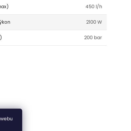
max)
450 l/h
výkon
2100 W
)
200 bar
 webu