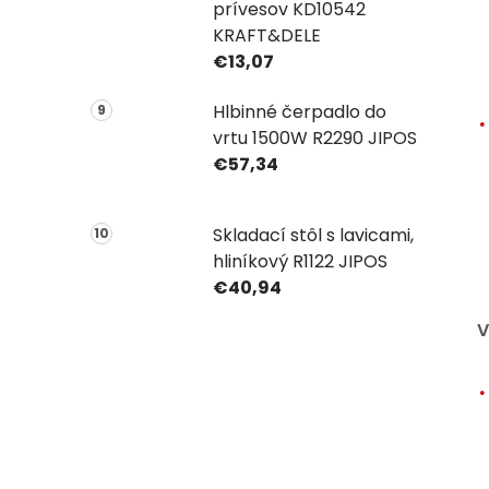
prívesov KD10542
KRAFT&DELE
€13,07
Hlbinné čerpadlo do
vrtu 1500W R2290 JIPOS
€57,34
Skladací stôl s lavicami,
hliníkový R1122 JIPOS
€40,94
V