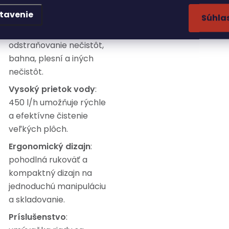
Vysoký tlak
: Maximálny
tavenie
Súhla
tlak 200 barov
zabezpečuje účinné
odstraňovanie nečistôt,
bahna, plesní a iných
nečistôt.
Vysoký prietok vody
:
450 l/h umožňuje rýchle
a efektívne čistenie
veľkých plôch.
Ergonomický dizajn
:
pohodlná rukoväť a
kompaktný dizajn na
jednoduchú manipuláciu
a skladovanie.
Príslušenstvo
: