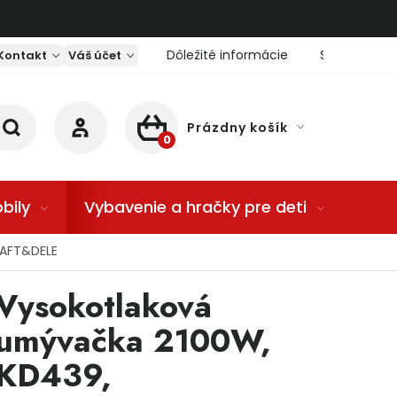
Dôležité informácie
Servis nárad
Kontakt
Váš účet
Prázdny košík
NÁKUPNÝ KOŠÍK
bily
Vybavenie a hračky pre deti
Dom
RAFT&DELE
Vysokotlaková
umývačka 2100W,
KD439,