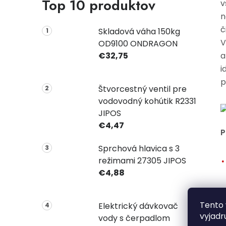
Top 10 produktov
v
n
č
Skladová váha 150kg
V
OD9100 ONDRAGON
€32,75
a
i
p
Štvorcestný ventil pre
vodovodný kohútik R2331
JIPOS
€4,47
P
Sprchová hlavica s 3
režimami 27305 JIPOS
€4,88
Tento 
Elektrický dávkovač
vyjadr
vody s čerpadlom