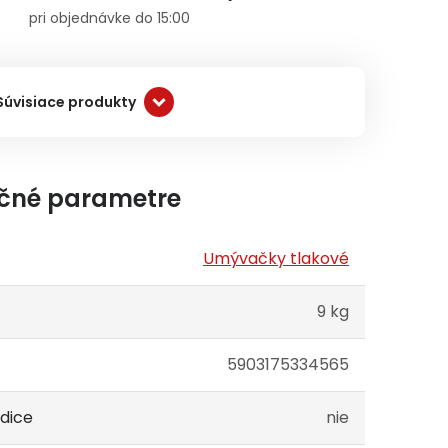
pri objednávke do 15:00
Súvisiace produkty
čné parametre
Umývačky tlakové
9 kg
5903175334565
adice
nie