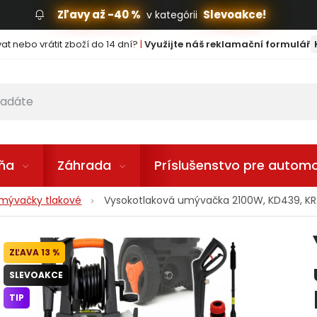
Zľavy až -40 %
Slevoakce!
v kategórii
t nebo vrátit zboží do 14 dní?
|
Využijte náš reklamační formulář
lňa
Záhrada
Príslušenstvo pre automo
mývačky tlakové
Vysokotlaková umývačka 2100W, KD439, K
13 %
SLEVOAKCE
TIP