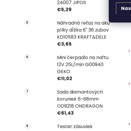
24007 JIPOS
Nas
€5,29
Náhradná reťaz na aku
pílky dĺžka 6" 36 zubov
KD10583 KRAFT&DELE
€3,65
Mini čerpadlo na naftu
12V 25L/min G00940
GEKO
€11,02
Sada diamantových
koruniek 6-68mm
OD9218 ONDRAGON
€61,43
Tester zásuviek