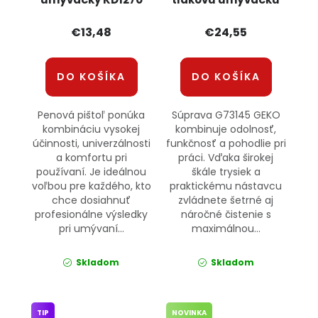
KRAFT&DELE
G73145 GEKO
€13,48
€24,55
DO KOŠÍKA
DO KOŠÍKA
Penová pištoľ ponúka
Súprava G73145 GEKO
kombináciu vysokej
kombinuje odolnosť,
účinnosti, univerzálnosti
funkčnosť a pohodlie pri
a komfortu pri
práci. Vďaka širokej
používaní. Je ideálnou
škále trysiek a
voľbou pre každého, kto
praktickému nástavcu
chce dosiahnuť
zvládnete šetrné aj
profesionálne výsledky
náročné čistenie s
pri umývaní...
maximálnou...
Skladom
Skladom
TIP
NOVINKA