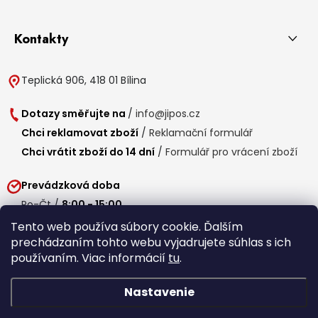
Kontakty
Teplická 906, 418 01 Bílina
Dotazy směřujte na
/
info@jipos.cz
Chci reklamovat zboží
/
Reklamační formulář
Chci vrátit zboží do 14 dní
/
Formulář pro vrácení zboží
Prevádzková doba
Po-Čt /
8:00 - 15:00
Pá /
7:30 - 14:30
Tento web používa súbory cookie. Ďalším
prechádzaním tohto webu vyjadrujete súhlas s ich
Obedňajšia prestávka /
11:00 - 11:30
používaním. Viac informácií
tu
.
Nastavenie
Copyright 2026
Jipos.sk
. Všetky práva vyhradené.
Upraviť nastavenie