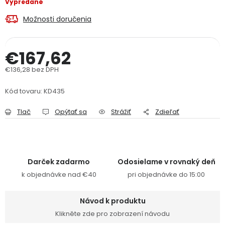
Vypredané
PODPORA
Možnosti doručenia
Reklamačný formulár
Odstúpenie v lehote 14 dní
€167,62
Obchodné podmienky
Reklamačný poriadok
€136,28 bez DPH
Jednotková cena:
Kód tovaru:
Podmienky ochrany osobných údajov
KD435
Tlač
Opýtať sa
Strážiť
Zdieľať
+
Přihlášení
Registrace
Darček zadarmo
Odosielame v rovnaký deň
k objednávke nad €40
pri objednávke do 15:00
Návod k produktu
Klikněte zde pro zobrazení návodu