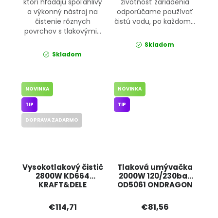
ktorí hľadajú spoľahlivý
životnosť zariadenia
a výkonný nástroj na
odporúčame používať
čistenie rôznych
čistú vodu, po každom...
povrchov s tlakovými...
Skladom
Skladom
NOVINKA
NOVINKA
TIP
TIP
DOPRAVA ZADARMO
Vysokotlakový čistič
Tlaková umývačka
2800W KD664
2000W 120/230bar
KRAFT&DELE
OD5061 ONDRAGON
€114,71
€81,56