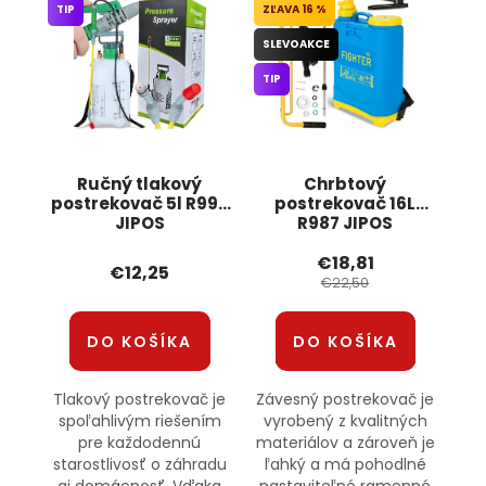
TIP
16 %
SLEVOAKCE
TIP
Ručný tlakový
Chrbtový
postrekovač 5l R995
postrekovač 16L
JIPOS
R987 JIPOS
€18,81
€12,25
€22,50
DO KOŠÍKA
DO KOŠÍKA
Tlakový postrekovač je
Závesný postrekovač je
spoľahlivým riešením
vyrobený z kvalitných
pre každodennú
materiálov a zároveň je
starostlivosť o záhradu
ľahký a má pohodlné