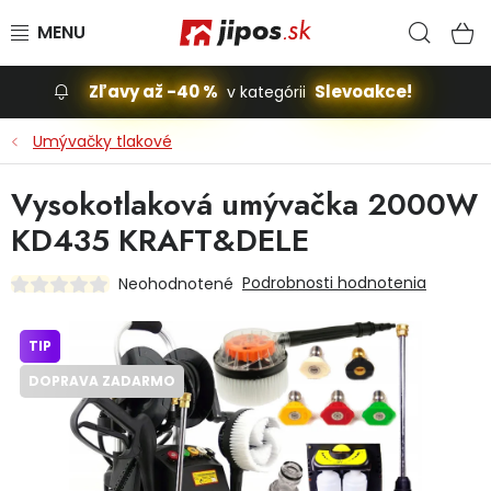
Prejsť na obsah
Hľad
N
Zľavy až -40 %
Slevoakce!
v kategórii
Slevoakce
Umývačky tlakové
Stavba, dom
Vysokotlaková umývačka 2000W
KD435 KRAFT&DELE
Dielňa
Podrobnosti hodnotenia
Neohodnotené
Záhrada
TIP
Príslušenstvo pre automobily
DOPRAVA ZADARMO
Vybavenie a hračky pre deti
Domácnosť