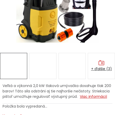
Ochranné pracovné pomôcky
Vianoce
Fotovoltaika
Značky
+ ďalšie (3)
Servis náradia
Hodnotenie obchodu
Veľká a výkonná 2,0 kW tlaková umývačka dosahuje tlak 200
barov! Táto sila odstráni aj tie najhoršie nečistoty. Striekacia
Doprava a platba
Váš zákaznícky účet
pištoľ umožňuje regulovať výstupný prúd.
Viac informácií
Kontakty
Položka bola vypredaná…