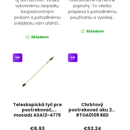
aj domácnosť. Vďaka
nastaviteľné ramenné
výkonnému čerpadlu,
popruhy. To všetko
bezpečnostným
prispieva k pohodlnému
prvkom a pohodlnému
používaniu a vysokej...
ovládaniu vám uľahčí...
Skladom
Skladom
TIP
TIP
Teleskopická tyč pre
Chrbtový
postrekovač,
postrekovač aku 20l
mosadz ASA12-4775
RTOA0109 RED
BRADAS
TECHNIC
€6,93
€53,24