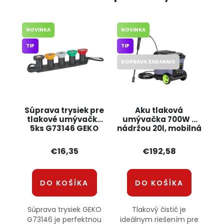
NOVINKA
NOVINKA
TIP
TIP
DOPRAVA ZADARMO
Súprava trysiek pre
Aku tlaková
tlakové umývačky
umývačka 700W s
5ks G73146 GEKO
nádržou 20l, mobilná
KD5372 KRAFT&DELE
€16,35
€192,58
DO KOŠÍKA
DO KOŠÍKA
Súprava trysiek GEKO
Tlakový čistič je
G73146 je perfektnou
ideálnym riešením pre