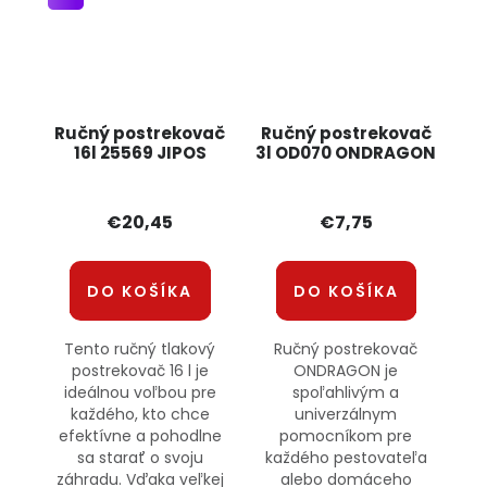
Ručný postrekovač
Ručný postrekovač
16l 25569 JIPOS
3l OD070 ONDRAGON
€20,45
€7,75
DO KOŠÍKA
DO KOŠÍKA
Tento ručný tlakový
Ručný postrekovač
postrekovač 16 l je
ONDRAGON je
ideálnou voľbou pre
spoľahlivým a
každého, kto chce
univerzálnym
efektívne a pohodlne
pomocníkom pre
sa starať o svoju
každého pestovateľa
záhradu. Vďaka veľkej
alebo domáceho