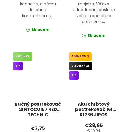
kapacite, dlhému
majstra. Vďaka
dosahu a
jednoduchej obsluhe,
komfortnému...
veľkej kapacite a
presnému...
Skladom
Skladom
NOVINKA
30 %
TIP
SLEVOAKCE
TIP
Ručný postrekovač
Aku chrbtový
2l RTOC0157 RED
postrekovač 16l
TECHNIC
R1736 JIPOS
€28,65
€7,75
€40,94