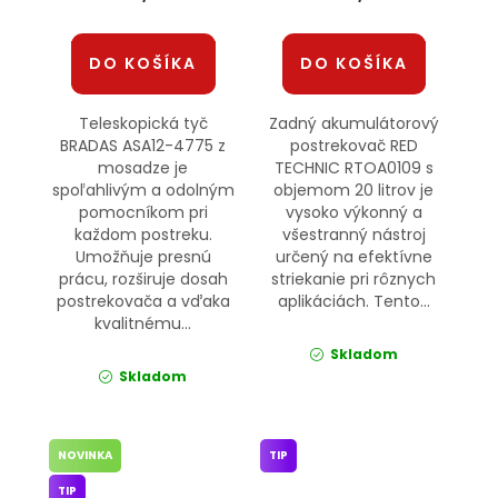
DO KOŠÍKA
DO KOŠÍKA
Teleskopická tyč
Zadný akumulátorový
BRADAS ASA12-4775 z
postrekovač RED
mosadze je
TECHNIC RTOA0109 s
spoľahlivým a odolným
objemom 20 litrov je
pomocníkom pri
vysoko výkonný a
každom postreku.
všestranný nástroj
Umožňuje presnú
určený na efektívne
prácu, rozširuje dosah
striekanie pri rôznych
postrekovača a vďaka
aplikáciách. Tento...
kvalitnému...
Skladom
Skladom
NOVINKA
TIP
TIP