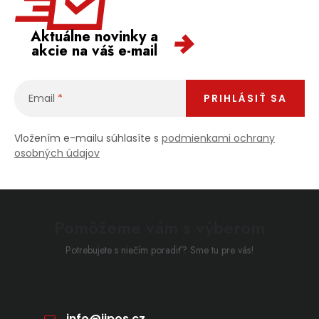
Aktuálne novinky a
akcie na váš e-mail
Email
PRIHLÁSIŤ SA
Vložením e-mailu súhlasíte s
podmienkami ochrany
osobných údajov
Pomôžeme vám s výberom
Potrebujete s niečím poradiť? Sme tu pre vás!
info
@
jipos.cz