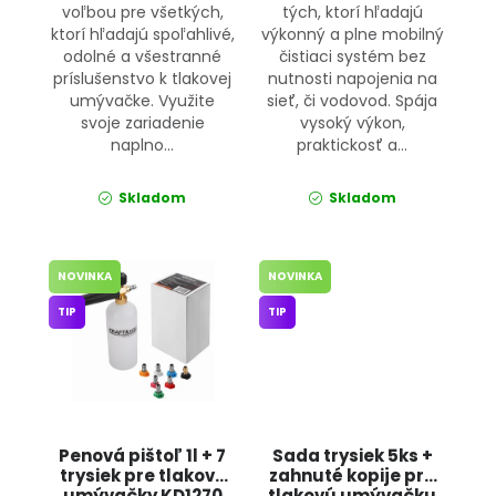
voľbou pre všetkých,
tých, ktorí hľadajú
ktorí hľadajú spoľahlivé,
výkonný a plne mobilný
odolné a všestranné
čistiaci systém bez
príslušenstvo k tlakovej
nutnosti napojenia na
umývačke. Využite
sieť, či vodovod. Spája
svoje zariadenie
vysoký výkon,
naplno...
praktickosť a...
Skladom
Skladom
NOVINKA
NOVINKA
TIP
TIP
Penová pištoľ 1l + 7
Sada trysiek 5ks +
trysiek pre tlakové
zahnuté kopije pre
umývačky KD1270
tlakovú umývačku