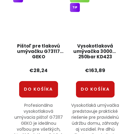
TIP
Pištoľ pre tlakovú
Vysokotlaková
umývačku G73117
umývačka 3000W
GEKO
250bar KD423
KRAFT&DELE
€28,24
€163,89
DO KOŠÍKA
DO KOŠÍKA
Profesionálna
Vysokotlaká umývačka
vysokotlaková
predstavuje praktické
umývacia pištoľ G73117
riešenie pre pravidelnú
GEKO je ideálnou
údržbu domu, záhrady
voľbou pre všetkých,
aj vozidiel. Pre dlhú