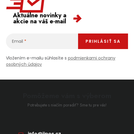
Aktuálne novinky a
akcie na váš e-mail
Email
PRIHLÁSIŤ SA
Vložením e-mailu súhlasíte s
podmienkami ochrany
osobných údajov
Pomôžeme vám s výberom
Potrebujete s niečím poradiť? Sme tu pre vás!
info
@
jipos.cz