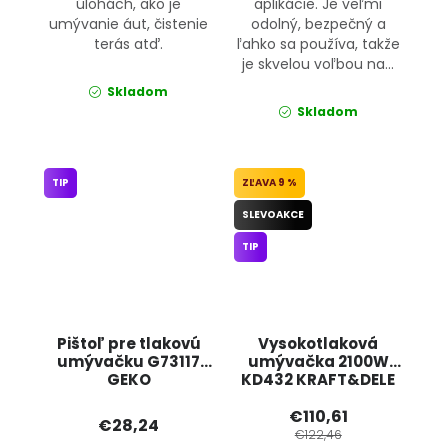
úlohách, ako je
aplikácie. Je veľmi
umývanie áut, čistenie
odolný, bezpečný a
terás atď.
ľahko sa používa, takže
je skvelou voľbou na...
Skladom
Skladom
TIP
9 %
SLEVOAKCE
TIP
Pištoľ pre tlakovú
Vysokotlaková
umývačku G73117
umývačka 2100W
GEKO
KD432 KRAFT&DELE
€110,61
€28,24
€122,46