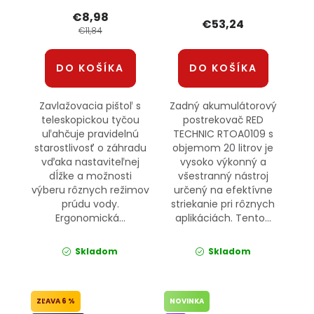
TECHNIC
€8,98
€53,24
€11,84
DO KOŠÍKA
DO KOŠÍKA
Zavlažovacia pištoľ s
Zadný akumulátorový
teleskopickou tyčou
postrekovač RED
uľahčuje pravidelnú
TECHNIC RTOA0109 s
starostlivosť o záhradu
objemom 20 litrov je
vďaka nastaviteľnej
vysoko výkonný a
dĺžke a možnosti
všestranný nástroj
výberu rôznych režimov
určený na efektívne
prúdu vody.
striekanie pri rôznych
Ergonomická...
aplikáciách. Tento...
Skladom
Skladom
6 %
NOVINKA