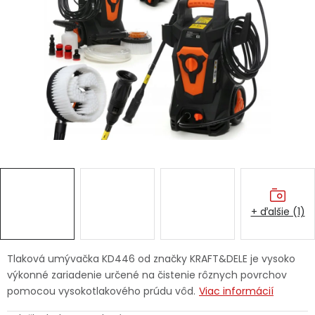
Ochranné pracovné pomôcky
Vianoce
Fotovoltaika
Značky
+ ďalšie (1)
Servis náradia
Hodnotenie obchodu
Doprava a platba
Váš zákaznícky účet
Tlaková umývačka KD446 od značky KRAFT&DELE je vysoko
výkonné zariadenie určené na čistenie rôznych povrchov
Kontakty
pomocou vysokotlakového prúdu vôd.
Viac informácií