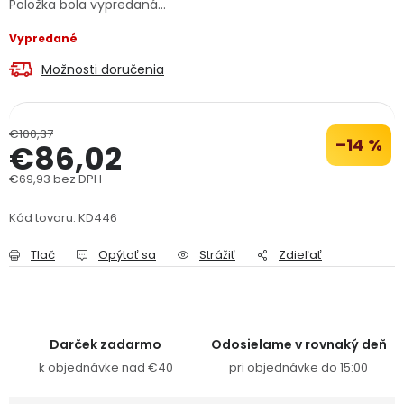
Položka bola vypredaná…
PODPORA
Vypredané
Možnosti doručenia
Reklamačný formulár
Odstúpenie v lehote 14 dní
Obchodné podmienky
Reklamačný poriadok
€100,37
–14 %
€86,02
Podmienky ochrany osobných údajov
€69,93 bez DPH
Jednotková cena:
Kód tovaru:
KD446
+
Přihlášení
Registrace
Tlač
Opýtať sa
Strážiť
Zdieľať
Darček zadarmo
Odosielame v rovnaký deň
k objednávke nad €40
pri objednávke do 15:00