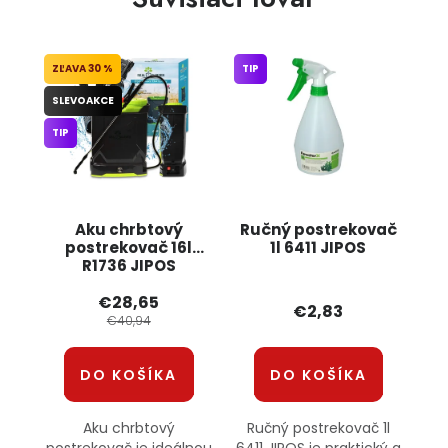
30 %
TIP
SLEVOAKCE
TIP
Aku chrbtový
Ručný postrekovač
postrekovač 16l
1l 6411 JIPOS
R1736 JIPOS
€28,65
€2,83
€40,94
DO KOŠÍKA
DO KOŠÍKA
Aku chrbtový
Ručný postrekovač 1l