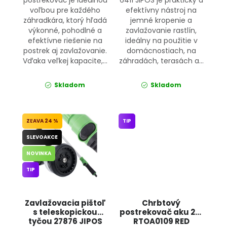
postrekovač je ideálnou
6411 JIPOS je praktický a
voľbou pre každého
efektívny nástroj na
záhradkára, ktorý hľadá
jemné kropenie a
výkonné, pohodlné a
zavlažovanie rastlín,
efektívne riešenie na
ideálny na použitie v
postrek aj zavlažovanie.
domácnostiach, na
Vďaka veľkej kapacite,...
záhradách, terasách a...
Skladom
Skladom
24 %
TIP
SLEVOAKCE
NOVINKA
TIP
Zavlažovacia pištoľ
Chrbtový
s teleskopickou
postrekovač aku 20l
tyčou 27876 JIPOS
RTOA0109 RED