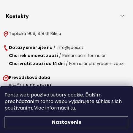
Kontakty
Teplická 906, 418 01 Bílina
Dotazy směřujte na
/
info@jipos.cz
Chci reklamovat zboží
/
Reklamační formulář
Chci vrátit zboží do 14 dní
/
Formulář pro vrácení zboží
Prevádzková doba
Po-Čt /
8:00 - 15:00
Pá /
7:30 - 14:30
Tento web používa súbory cookie. Ďalším
prechádzaním tohto webu vyjadrujete súhlas s ich
Obedňajšia prestávka /
11:00 - 11:30
používaním. Viac informácií
tu
.
Nastavenie
Copyright 2026
Jipos.sk
. Všetky práva vyhradené.
Upraviť nastavenie