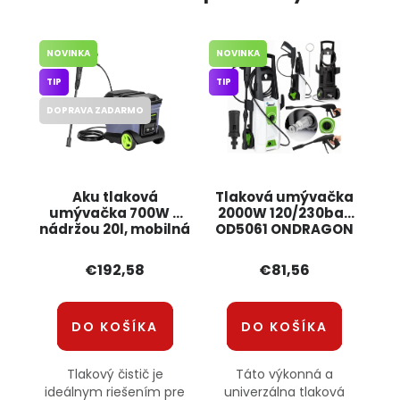
NOVINKA
NOVINKA
TIP
TIP
DOPRAVA ZADARMO
Aku tlaková
Tlaková umývačka
umývačka 700W s
2000W 120/230bar
nádržou 20l, mobilná
OD5061 ONDRAGON
KD5372 KRAFT&DELE
€192,58
€81,56
DO KOŠÍKA
DO KOŠÍKA
Tlakový čistič je
Táto výkonná a
ideálnym riešením pre
univerzálna tlaková