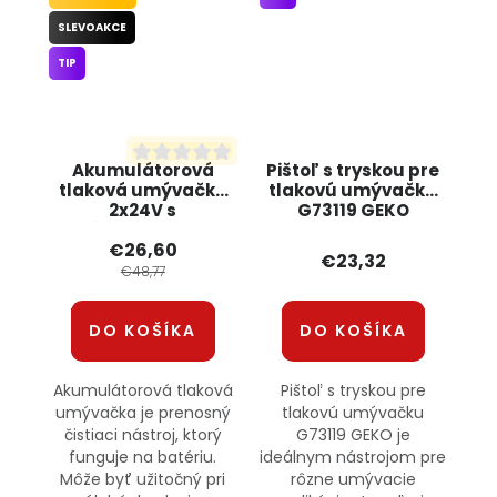
SLEVOAKCE
TIP
Akumulátorová
Pištoľ s tryskou pre
tlaková umývačka
tlakovú umývačku
2x24V s
G73119 GEKO
príslušenstvom
€26,60
OD011 JIPOS
€23,32
€48,77
DO KOŠÍKA
DO KOŠÍKA
Akumulátorová tlaková
Pištoľ s tryskou pre
umývačka je prenosný
tlakovú umývačku
čistiaci nástroj, ktorý
G73119 GEKO je
funguje na batériu.
ideálnym nástrojom pre
Môže byť užitočný pri
rôzne umývacie