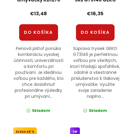
KRAFT&DELE
€13,48
€16,35
DO KOŠÍKA
DO KOŠÍKA
Penová pištoľ ponúka
Súprava trysiek GEKO
kombináciu vysokej
G73146 je perfektnou
účinnosti, univerzálnosti
voľbou pre všetkých,
a komfortu pri
ktorí hľadajú spoľahlivé,
používaní. Je ideálnou
odolné a všestranné
voľbou pre každého, kto
príslušenstvo k tlakovej
chce dosiahnuť
umývačke. Využite
profesionálne výsledky
svoje zariadenie
pri umývaní...
naplno...
Skladom
Skladom
45 %
TIP