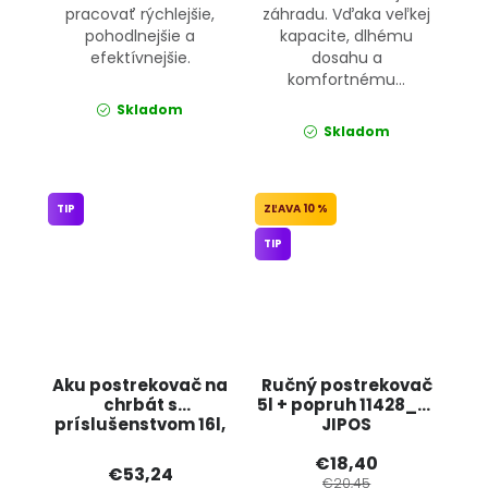
pracovať rýchlejšie,
záhradu. Vďaka veľkej
pohodlnejšie a
kapacite, dlhému
efektívnejšie.
dosahu a
komfortnému...
Skladom
Skladom
TIP
10 %
TIP
Aku postrekovač na
Ručný postrekovač
chrbát s
5l + popruh 11428_5L
príslušenstvom 16l,
JIPOS
12V PM-OA-16T
€18,40
POWERMAT
€53,24
€20,45