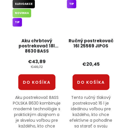
SLEVOAKCE
TIP
NOVINKA
TIP
Aku chrbtový
Ručný postrekovač
postrekovač 18l
16l 25569 JIPOS
8630 BASS
€43,89
€20,45
€46,72
DO KOŠÍKA
DO KOŠÍKA
Aku postrekovač BASS
Tento ručný tlakový
POLSKA 8630 kombinuje
postrekovač 16 l je
moderné technológie s
ideálnou voľbou pre
praktickým dizajnom a
každého, kto chce
je skvelou voľbou pre
efektívne a pohodlne
každého, kto chce
sa starať o svoju