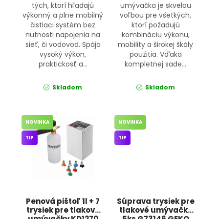
tých, ktorí hľadajú
umývačka je skvelou
výkonný a plne mobilný
voľbou pre všetkých,
čistiaci systém bez
ktorí požadujú
nutnosti napojenia na
kombináciu výkonu,
sieť, či vodovod. Spája
mobility a širokej škály
vysoký výkon,
použitia. Vďaka
praktickosť a...
kompletnej sade...
Skladom
Skladom
NOVINKA
NOVINKA
TIP
TIP
Penová pištoľ 1l + 7
Súprava trysiek pre
trysiek pre tlakové
tlakové umývačky
umývačky KD1270
5ks G73146 GEKO