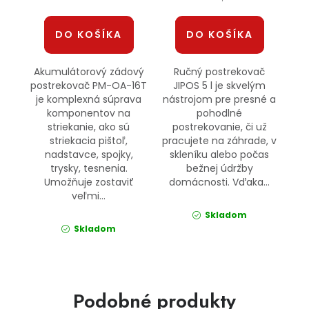
DO KOŠÍKA
DO KOŠÍKA
Akumulátorový zádový
Ručný postrekovač
postrekovač PM-OA-16T
JIPOS 5 l je skvelým
je komplexná súprava
nástrojom pre presné a
komponentov na
pohodlné
striekanie, ako sú
postrekovanie, či už
striekacia pištoľ,
pracujete na záhrade, v
nadstavce, spojky,
skleníku alebo počas
trysky, tesnenia.
bežnej údržby
Umožňuje zostaviť
domácnosti. Vďaka...
veľmi...
Skladom
Skladom
Podobné produkty