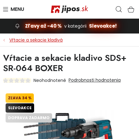
Prejsť na obsah
Hľad
N
Zľavy až -40 %
Slevoakce!
v kategórii
Slevoakce
Vŕtacie a sekacie kladivá
Stavba, dom
Vŕtacie a sekacie kladivo SDS+
SR-064 BOXER
Dielňa
Podrobnosti hodnotenia
Neohodnotené
Záhrada
34 %
Príslušenstvo pre automobily
SLEVOAKCE
Vybavenie a hračky pre deti
DOPRAVA ZADARMO
Domácnosť