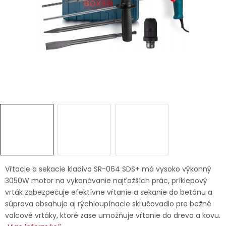
Ochranné pracovné pomôcky
Vianoce
Fotovoltaika
Značky
Servis náradia
Hodnotenie obchodu
Vŕtacie a sekacie kladivo SR-064 SDS+ má vysoko výkonný
3050W motor na vykonávanie najťažších prác, príklepový
Doprava a platba
Váš zákaznícky účet
vrták zabezpečuje efektívne vŕtanie a sekanie do betónu a
súprava obsahuje aj rýchloupínacie skľučovadlo pre bežné
Kontakty
valcové vrtáky, ktoré zase umožňuje vŕtanie do dreva a kovu.