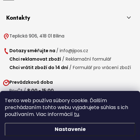
Kontakty
Teplická 906, 418 01 Bílina
Dotazy směřujte na
/
info@jipos.cz
Chci reklamovat zboží
/
Reklamační formulář
Chci vrátit zboží do 14 dní
/
Formulář pro vrácení zboží
Prevádzková doba
Po-Čt /
8:00 - 15:00
Pá /
7:30 - 14:30
Tento web používa súbory cookie. Ďalším
prechádzaním tohto webu vyjadrujete súhlas s ich
Obedňajšia prestávka /
11:00 - 11:30
používaním. Viac informácií
tu
.
Nastavenie
Copyright 2026
Jipos.sk
. Všetky práva vyhradené.
Upraviť nastavenie