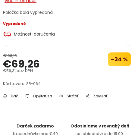
Viac informácií
PODPORA
Položka bola vypredaná…
Vypredané
Reklamačný formulár
Odstúpenie v lehote 14 dní
Možnosti doručenia
Obchodné podmienky
Reklamačný poriadok
Podmienky ochrany osobných údajov
€106,15
–34 %
€69,26
€56,31 bez DPH
+
Přihlášení
Registrace
Jednotková cena:
Kód tovaru:
SR-064
Tlač
Opýtať sa
Strážiť
Zdieľať
Darček zadarmo
Odosielame v rovnaký deň
k objednávke nad €40
pri objednávke do 15:00