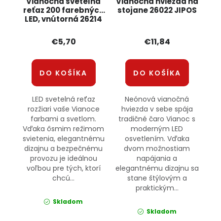
Vianočná svetelná
Vianočná hviezda na
reťaz 200 farebných
stojane 26022 JIPOS
LED, vnútorná 26214
JIPOS
€5,70
€11,84
DO KOŠÍKA
DO KOŠÍKA
LED svetelná reťaz
Neónová vianočná
rozžiari vaše Vianoce
hviezda v sebe spája
farbami a svetlom.
tradičné čaro Vianoc s
Vďaka ôsmim režimom
moderným LED
svietenia, elegantnému
osvetlením. Vďaka
dizajnu a bezpečnému
dvom možnostiam
provozu je ideálnou
napájania a
voľbou pre tých, ktorí
elegantnému dizajnu sa
chcú...
stane štýlovým a
praktickým...
Skladom
Skladom