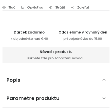
Tlač
Opýtať sa
Strážiť
Zdieľať
Darček zadarmo
Odosielame v rovnaký deň
k objednávke nad €40
pri objednávke do 15:00
Návod k produktu
Klikněte zde pro zobrazení návodu
Popis
Parametre produktu