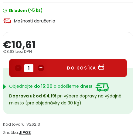
PODPORA
(>5 ks)
Skladom
Možnosti doručenia
Reklamačný formulár
Odstúpenie v lehote 14 dní
Obchodné podmienky
Reklamačný poriadok
€10,61
€8,63 bez DPH
Podmienky ochrany osobných údajov
Jednotková cena:
DO KOŠÍKA
+
Přihlášení
Registrace
Objednajte
do 15:00
a odošleme
dnes!
Doprava už od €4,19!
pri výbere dopravy na výdajné
miesto (pre objednávky do 30 Kg)
Kód tovaru:
V26213
Značka:
JIPOS