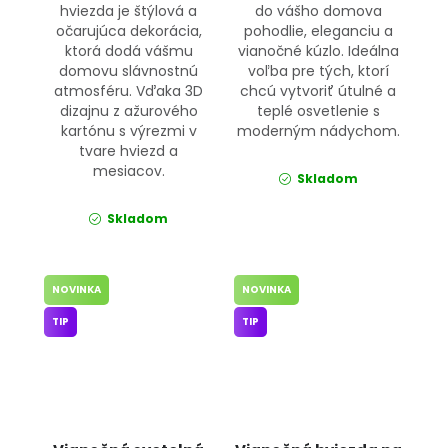
hviezda je štýlová a
do vášho domova
očarujúca dekorácia,
pohodlie, eleganciu a
ktorá dodá vášmu
vianočné kúzlo. Ideálna
domovu slávnostnú
voľba pre tých, ktorí
atmosféru. Vďaka 3D
chcú vytvoriť útulné a
dizajnu z ažurového
teplé osvetlenie s
kartónu s výrezmi v
moderným nádychom.
tvare hviezd a
mesiacov.
Skladom
Skladom
NOVINKA
NOVINKA
TIP
TIP