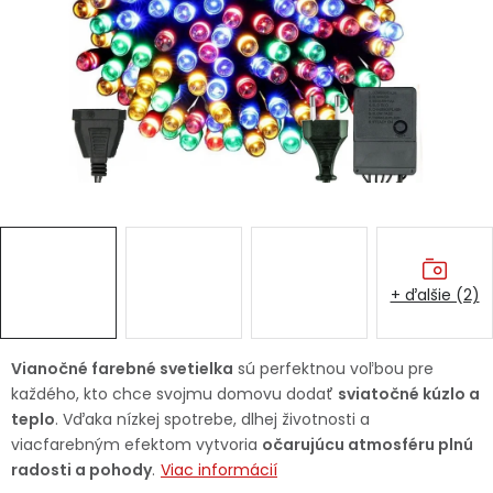
Ochranné pracovné pomôcky
Vianoce
Fotovoltaika
Značky
+ ďalšie (2)
Servis náradia
Hodnotenie obchodu
Vianočné farebné svetielka
sú perfektnou voľbou pre
každého, kto chce svojmu domovu dodať
sviatočné kúzlo a
Doprava a platba
Váš zákaznícky účet
teplo
. Vďaka nízkej spotrebe, dlhej životnosti a
viacfarebným efektom vytvoria
očarujúcu atmosféru plnú
Kontakty
radosti a pohody
.
Viac informácií