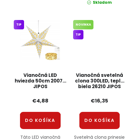
Skladom
TIP
NOVINKA
TIP
Vianočná LED
Vianočná svetelná
hviezda 50cm 20076
clona 300LED, teplá
JIPOS
biela 26210 JIPOS
€4,88
€16,35
DO KOŠÍKA
DO KOŠÍKA
Táto LED vianočná
Svetelná clona prinesie