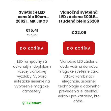
Svietiace LED
Vianočná svetelná
cencúle 50cm
LED záclona 300LED,
26021_MK JIPOS
studená biela 26209
JIPOS
€15,41
€22,09
€16,35
DO KOŠÍKA
DO KOŠÍKA
LED rampúchy sú
Vianočná LED záclona
dokonalým doplnkom
dodá vášmu domovu
každej vianočnej
magické svetelné čaro.
výzdoby. Vytvára
Vďaka kombinácii
estetické riešenie na
elegancie, úspornej
vytvorenie magickej
technológie a odolného
atmosféry.
prevedenia je ideálnou
voľbou pre každého, kto
chce...
Skladom