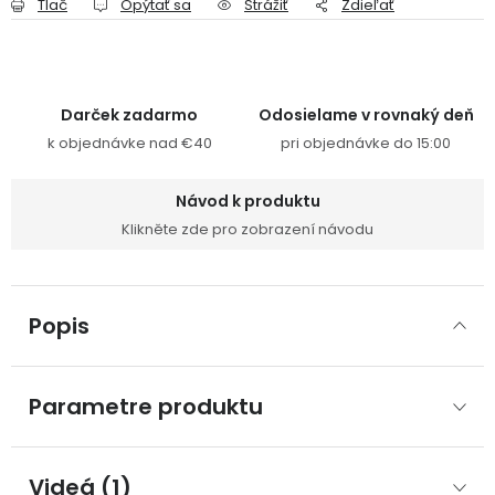
Tlač
Opýtať sa
Strážiť
Zdieľať
Darček zadarmo
Odosielame v rovnaký deň
k objednávke nad €40
pri objednávke do 15:00
Návod k produktu
Klikněte zde pro zobrazení návodu
Popis
Parametre produktu
Videá (1)