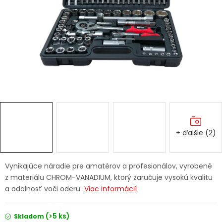
Ochranné pracovné pomôcky
Vianoce
Fotovoltaika
Značky
+ ďalšie (2)
Servis náradia
Hodnotenie obchodu
Vynikajúce náradie pre amatérov a profesionálov, vyrobené
z materiálu CHROM-VANADIUM, ktorý zaručuje vysokú kvalitu
Doprava a platba
Váš zákaznícky účet
a odolnosť voči oderu.
Viac informácií
Kontakty
(>5 ks)
Skladom