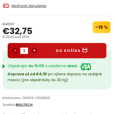
PODPORA
Možnosti doručenia
Reklamačný formulár
Odstúpenie v lehote 14 dní
€40,57
–19 %
€32,75
Obchodné podmienky
Reklamačný poriadok
€26,63 bez DPH
Jednotková cena:
Podmienky ochrany osobných údajov
DO KOŠÍKA
+
Přihlášení
Registrace
Objednajte
do 15:00
a odošleme
dnes!
Doprava už od €4,19!
pri výbere dopravy na výdajné
miesto (pre objednávky do 30 Kg)
Kód tovaru:
OD003-CD25600
Značka:
BULLTECH