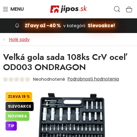
Prejsť na obsah
Hľad
N
Zľavy až -40 %
Slevoakce!
v kategórii
Slevoakce
Holé sady
Stavba, dom
Veľká gola sada 108ks CrV oceľ
OD003 ONDRAGON
Dielňa
Podrobnosti hodnotenia
Neohodnotené
Záhrada
19 %
Príslušenstvo pre automobily
SLEVOAKCE
Vybavenie a hračky pre deti
NOVINKA
TIP
Domácnosť