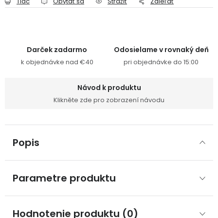
Tlač
Opýtať sa
Strážiť
Zdieľať
Darček zadarmo
Odosielame v rovnaký deň
k objednávke nad €40
pri objednávke do 15:00
Návod k produktu
Klikněte zde pro zobrazení návodu
Popis
Parametre produktu
Hodnotenie produktu (0)