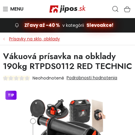
Prejsť na obsah
Hľad
N
Zľavy až -40 %
Slevoakce!
v kategórii
Slevoakce
Prísavky na sklo, obklady
Stavba, dom
Vákuová prísavka na obklady
190kg RTPDS0112 RED TECHNIC
Dielňa
Podrobnosti hodnotenia
Neohodnotené
Záhrada
TIP
Príslušenstvo pre automobily
Vybavenie a hračky pre deti
Domácnosť