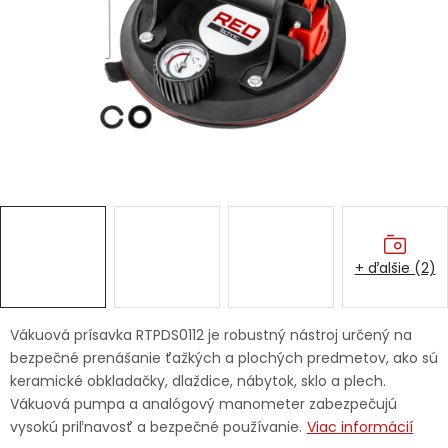
Ochranné pracovné pomôcky
Vianoce
Fotovoltaika
Značky
+ ďalšie (2)
Servis náradia
Hodnotenie obchodu
Vákuová prísavka RTPDS0112 je robustný nástroj určený na
bezpečné prenášanie ťažkých a plochých predmetov, ako sú
Doprava a platba
Váš zákaznícky účet
keramické obkladačky, dlaždice, nábytok, sklo a plech.
Vákuová pumpa a analógový manometer zabezpečujú
Kontakty
vysokú priľnavosť a bezpečné používanie.
Viac informácií