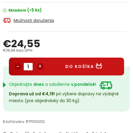
PODPORA
(>5 ks)
Skladom
Možnosti doručenia
Reklamačný formulár
Odstúpenie v lehote 14 dní
Obchodné podmienky
Reklamačný poriadok
€24,55
€19,96 bez DPH
Podmienky ochrany osobných údajov
Jednotková cena:
DO KOŠÍKA
+
Přihlášení
Registrace
Objednajte
dnes
a odošleme
v pondelok!
Doprava už od €4,19!
pri výbere dopravy na výdajné
miesto (pre objednávky do 30 Kg)
Kód tovaru:
RTPDS0112