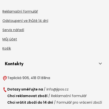
Reklamační formulář
Odstoupení ve lhůtě 14 dní
Servis nářadí
Můj účet
Košík
Kontakty
Teplická 906, 418 01 Bílina
Dotazy směřujte na
/
info@jipos.cz
Chci reklamovat zboží
/
Reklamační formulář
Chci vrátit zboží do 14 dní
/
Formulář pro vrácení zboží