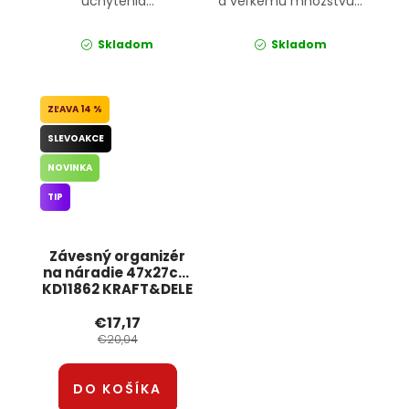
uchytenia...
a veľkému množstvu...
Skladom
Skladom
14 %
SLEVOAKCE
NOVINKA
TIP
Závesný organizér
na náradie 47x27cm
KD11862 KRAFT&DELE
€17,17
€20,04
DO KOŠÍKA