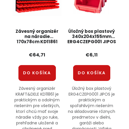
Závesný organizér
Úložný box plastový
na náradie
340x204x155mm
170x78cm KD11861
ERG4CZEPG001 JIPOS
KRAFT&DELE
€64,71
€6,11
DO KOŠÍKA
DO KOŠÍKA
Závesný organizér
Úložný box plastový
KRAFT&DELE KD11861 je
ERG4CZEPG001 JIPOS je
praktickým a odolným
praktickým a
riešením pre všetkých,
spoľahlivým riešením
ktorí chcú mať svoje
na skladovanie rôznych
náradie vždy po ruke,
predmetov v dielni,
prehľadne uložené a
garáži alebo
chránené pred
domácnosti. Vďaka