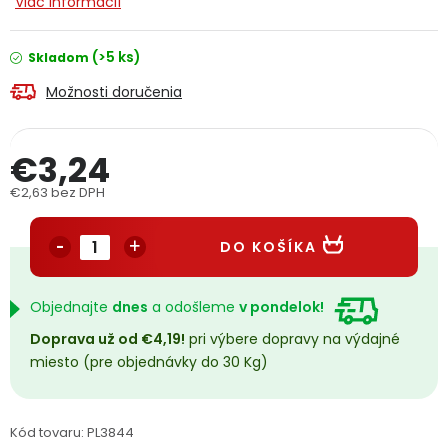
Viac informácií
PODPORA
(>5 ks)
Skladom
Reklamačný formulár
Odstúpenie v lehote 14 dní
Možnosti doručenia
Obchodné podmienky
Reklamačný poriadok
€3,24
Podmienky ochrany osobných údajov
€2,63 bez DPH
Jednotková cena:
DO KOŠÍKA
+
Přihlášení
Registrace
Objednajte
dnes
a odošleme
v pondelok!
Doprava už od €4,19!
pri výbere dopravy na výdajné
miesto (pre objednávky do 30 Kg)
Kód tovaru:
PL3844