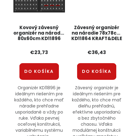
Kovový závesný
Závesný organizér
organizér na náradie
na náradie 78x78cm
80x60cm KD11896
KD11864 KRAFT&DELE
KRAFT&DELE
€23,73
€36,43
DO KOŠÍKA
DO KOŠÍKA
Organizér KD11896 je
Závesný organizér je
ideálnym riešením pre
ideálnym riešením pre
každého, kto chce mať
každého, kto chce mať
náradie prehľadne
dielňu prehľadnú,
usporiadané a vždy po
efektívne usporiadanú
ruke. Vďaka pevnej
a bez zbytočného
oceľovej konštrukcii,
chaosu. Vďaka
variabilnému systému
modulárnej konštrukcii