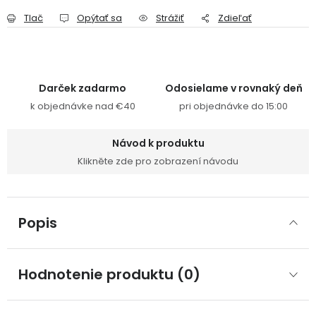
Tlač
Opýtať sa
Strážiť
Zdieľať
Darček zadarmo
Odosielame v rovnaký deň
k objednávke nad €40
pri objednávke do 15:00
Návod k produktu
Klikněte zde pro zobrazení návodu
Popis
Hodnotenie produktu (0)