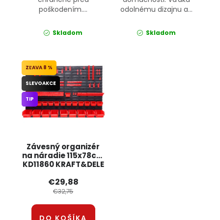
poškodením....
odolnému dizajnu a...
Skladom
Skladom
8 %
SLEVOAKCE
TIP
Závesný organizér
na náradie 115x78cm
KD11860 KRAFT&DELE
€29,88
€32,75
DO KOŠÍKA