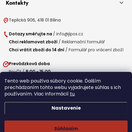
Kontakty
Teplická 906, 418 01 Bílina
Dotazy směřujte na
/
info@jipos.cz
Chci reklamovat zboží
/
Reklamační formulář
Chci vrátit zboží do 14 dní
/
Formulář pro vrácení zboží
Prevádzková doba
Po-Čt /
8:00 - 15:00
Pá /
7:30 - 14:30
Tento web používa súbory cookie. Ďalším
prechádzaním tohto webu vyjadrujete súhlas s ich
Obedňajšia prestávka /
11:00 - 11:30
používaním. Viac informácií
tu
.
Nastavenie
Copyright 2026
Jipos.sk
. Všetky práva vyhradené.
Upraviť nastavenie
cookies
Súhlasím
Běží na Shoptet Premium
/
Webdesign mi-ma.cz
/