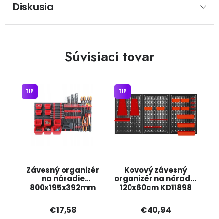
Diskusia
Súvisiaci tovar
TIP
TIP
Závesný organizér
Kovový závesný
na náradie
organizér na náradie
800x195x392mm
120x60cm KD11898
KOR4-S411 JIPOS
KRAFT&DELE
€17,58
€40,94