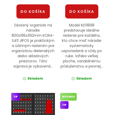
DO KOŠÍKA
DO KOŠÍKA
Závesný organizér na
Model KD11898
náradie
predstavuje ideálne
800x195x392mm KOR4-
riešenie pre každého,
S411 JIPOS je praktickým
kto chce mať náradie
a účinným riešením pre
systematicky
organizáciu dielenských
usporiadané a vždy po
alebo skladových
ruke. Vďaka veľkej
priestorov. Táto
ploche, variabilnému
súprava je vybavená...
príslušenstvu a pevnej...
Skladom
Skladom
TIP
NOVINKA
TIP