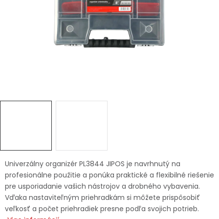
Ochranné pracovné pomôcky
Vianoce
Fotovoltaika
Značky
Servis náradia
Hodnotenie obchodu
Univerzálny organizér PL3844 JIPOS je navrhnutý na
profesionálne použitie a ponúka praktické a flexibilné riešenie
Doprava a platba
Váš zákaznícky účet
pre usporiadanie vašich nástrojov a drobného vybavenia.
Vďaka nastaviteľným priehradkám si môžete prispôsobiť
Kontakty
veľkosť a počet priehradiek presne podľa svojich potrieb.