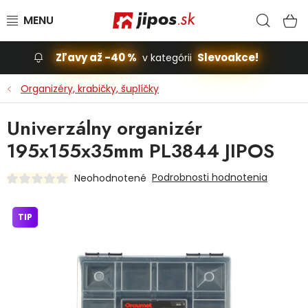
Prejsť na obsah
Hľad
N
Zľavy až -40 %
Slevoakce!
v kategórii
Slevoakce
Organizéry, krabičky, šuplíčky
Stavba, dom
Univerzálny organizér
195x155x35mm PL3844 JIPOS
Dielňa
Podrobnosti hodnotenia
Neohodnotené
Záhrada
TIP
Príslušenstvo pre automobily
Vybavenie a hračky pre deti
Domácnosť