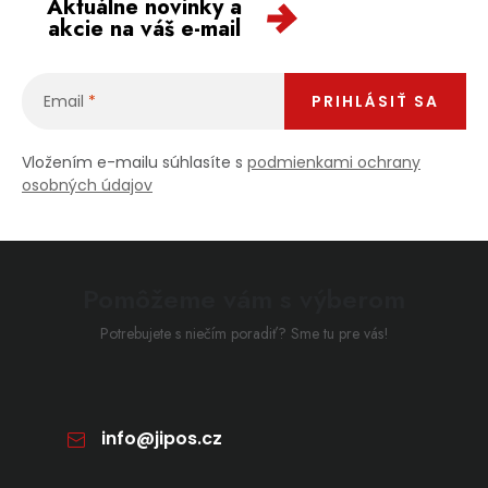
Aktuálne novinky a
akcie na váš e-mail
Email
PRIHLÁSIŤ SA
Vložením e-mailu súhlasíte s
podmienkami ochrany
osobných údajov
Pomôžeme vám s výberom
Potrebujete s niečím poradiť? Sme tu pre vás!
info
@
jipos.cz