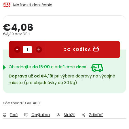
Možnosti doručenia
PODPORA
€4,06
Reklamačný formulár
Odstúpenie v lehote 14 dní
€3,30 bez DPH
Obchodné podmienky
Reklamačný poriadok
Jednotková cena:
DO KOŠÍKA
Podmienky ochrany osobných údajov
Objednajte
do 15:00
a odošleme
dnes!
+
Přihlášení
Registrace
Doprava už od €4,19!
pri výbere dopravy na výdajné
miesto (pre objednávky do 30 Kg)
Kód tovaru:
G00483
Tlač
Opýtať sa
Strážiť
Zdieľať