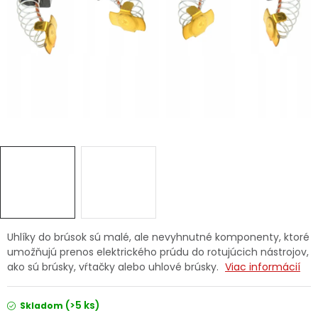
Ochranné pracovné pomôcky
Vianoce
Fotovoltaika
Značky
Servis náradia
Hodnotenie obchodu
Uhlíky do brúsok sú malé, ale nevyhnutné komponenty, ktoré
umožňujú prenos elektrického prúdu do rotujúcich nástrojov,
Doprava a platba
Váš zákaznícky účet
ako sú brúsky, vŕtačky alebo uhlové brúsky.
Viac informácií
Kontakty
(>5 ks)
Skladom