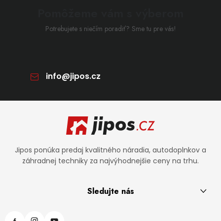
Pomôžeme vám s výberom
Potrebujete s niečím poradiť? Sme tu pre vás!
info
@
jipos.cz
Zápätie
Jipos ponúka predaj kvalitného náradia, autodoplnkov a
záhradnej techniky za najvýhodnejšie ceny na trhu.
Sledujte nás