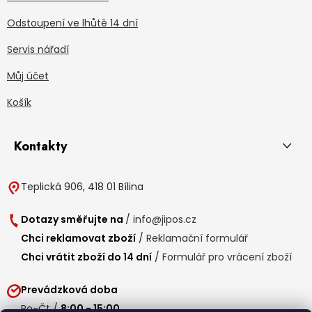
Odstoupení ve lhůtě 14 dní
Servis nářadí
Můj účet
Košík
Kontakty
Teplická 906, 418 01 Bílina
Dotazy směřujte na
/
info@jipos.cz
Chci reklamovat zboží
/
Reklamační formulář
Chci vrátit zboží do 14 dní
/
Formulář pro vrácení zboží
Prevádzková doba
Po-Čt /
8:00 - 15:00