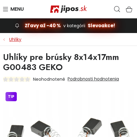
Prejsť na obsah
Hľad
N
Zľavy až -40 %
Slevoakce!
v kategórii
Slevoakce
Uhlíky
Stavba, dom
Uhlíky pre brúsky 8x14x17mm
G00483 GEKO
Dielňa
Podrobnosti hodnotenia
Neohodnotené
Záhrada
TIP
Príslušenstvo pre automobily
Vybavenie a hračky pre deti
Domácnosť