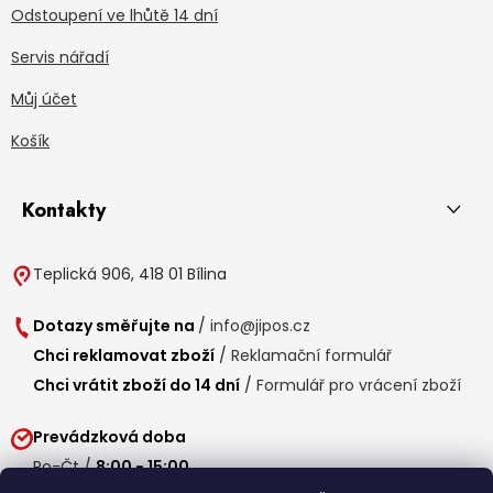
Odstoupení ve lhůtě 14 dní
Servis nářadí
Můj účet
Košík
Kontakty
Teplická 906, 418 01 Bílina
Dotazy směřujte na
/
info@jipos.cz
Chci reklamovat zboží
/
Reklamační formulář
Chci vrátit zboží do 14 dní
/
Formulář pro vrácení zboží
Prevádzková doba
Po-Čt /
8:00 - 15:00