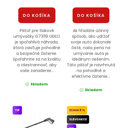
DO KOŠÍKA
DO KOŠÍKA
Pištoľ pre tlakové
Ak hľadáte účinný
umývačky G73119 GEKO
spôsob, ako udržať
je spoľahlivá náhrada,
svoje auto dokonale
ktorá zaisťuje pohodlné
čisté, naša pena na
a bezpečné čistenie.
umývanie auta je
Spoľahnite sa na kvalitu
ideálnym riešením.
a všestrannosť, aby
Táto pištoľ je navrhnutá
vaše zariadenie...
na pohodlné a
efektívne čistenie...
Skladom
Skladom
TIP
9 %
SLEVOAKCE