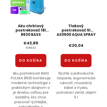
NOVINKA
TIP
Aku chrbtový
Tlakový
postrekovač 18l
postrekovač 5l
8630 BASS
AS0500 AQUA SPRAY
€43,89
€20,04
€46,72
DO KOŠÍKA
DO KOŠÍKA
Aku postrekovač BASS
Rýchle a jednoduché
POLSKA 8630 kombinuje
čerpanie, ergonomická
moderné technológie s
rukoväť, mosadzný
praktickým dizajnom a
kábel a tryska,
je skvelou voľbou pre
uzatvárací ventil, objem
každého, kto chce
5 l
pracovať rýchlejšie,
pohodlnejšie a