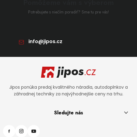
Pomôžeme vám s výberom
Potrebujete s niečím poradiť? Sme tu pre vás!
info
@
jipos.cz
Zápätie
Jipos ponúka predaj kvalitného náradia, autodoplnkov a
záhradnej techniky za najvýhodnejšie ceny na trhu.
Sledujte nás