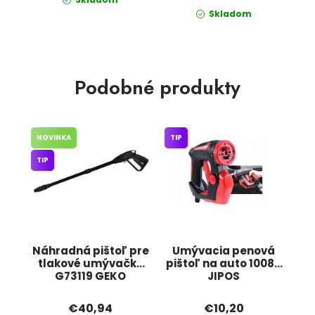
Skladom
Podobné produkty
NOVINKA
TIP
TIP
Náhradná pištoľ pre
Umývacia penová
tlakové umývačky
pištoľ na auto 10088
G73119 GEKO
JIPOS
€40,94
€10,20