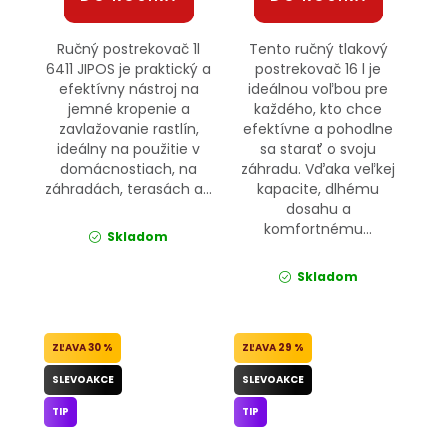
Ručný postrekovač 1l
Tento ručný tlakový
6411 JIPOS je praktický a
postrekovač 16 l je
efektívny nástroj na
ideálnou voľbou pre
jemné kropenie a
každého, kto chce
zavlažovanie rastlín,
efektívne a pohodlne
ideálny na použitie v
sa starať o svoju
domácnostiach, na
záhradu. Vďaka veľkej
záhradách, terasách a...
kapacite, dlhému
dosahu a
komfortnému...
Skladom
Skladom
30 %
29 %
SLEVOAKCE
SLEVOAKCE
TIP
TIP