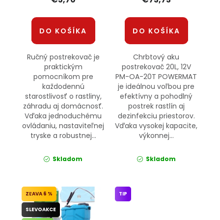
DO KOŠÍKA
DO KOŠÍKA
Ručný postrekovač je
Chrbtový aku
praktickým
postrekovač 20L, 12V
pomocníkom pre
PM-OA-20T POWERMAT
každodennú
je ideálnou voľbou pre
starostlivosť o rastliny,
efektívny a pohodlný
záhradu aj domácnosť.
postrek rastlín aj
Vďaka jednoduchému
dezinfekciu priestorov.
ovládaniu, nastaviteľnej
Vďaka vysokej kapacite,
tryske a robustnej...
výkonnej...
Skladom
Skladom
6 %
TIP
SLEVOAKCE