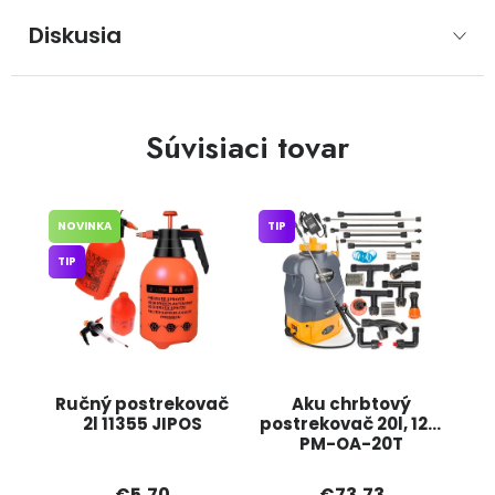
Diskusia
Súvisiaci tovar
NOVINKA
TIP
TIP
Ručný postrekovač
Aku chrbtový
2l 11355 JIPOS
postrekovač 20l, 12V,
PM-OA-20T
POWERMAT
€5,70
€73,73