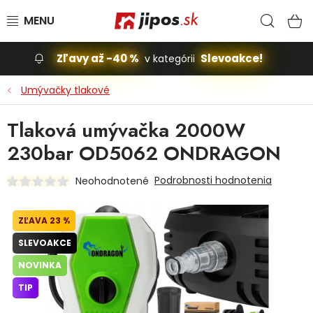
Prejsť na obsah
Hľad
N
Zľavy až -40 %
Slevoakce!
v kategórii
Slevoakce
Umývačky tlakové
Stavba, dom
Tlaková umývačka 2000W
230bar OD5062 ONDRAGON
Dielňa
Podrobnosti hodnotenia
Neohodnotené
Záhrada
23 %
Príslušenstvo pre automobily
SLEVOAKCE
Vybavenie a hračky pre deti
NOVINKA
TIP
Domácnosť