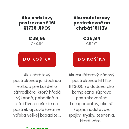
Aku chrbtový
Akumulátorový
postrekovač 16l
postrekovač na
R1736 JIPOS
chrbát 16l 12V
BT3025 +
€28,65
€36,84
príslušenstvo
ONDRAGON
€40,94
€52,01
DO KOŠÍKA
DO KOŠÍKA
Aku chrbtový
Akumulátorový zádový
postrekovač je ideálnou
postrekovač 16 l 12V
voľbou pre každého
BT3025 sa dodáva ako
záhradkára, ktorý hľadá
komplexná súprava
výkonné, pohodlné a
postrekovacích
efektívne riešenie na
komponentov, ako sú
postrek aj zavlažovanie.
kopije, nadstavce,
Vďaka veľkej kapacite,...
spojky, trysky, tesnenia,
ktoré vám...
Skladom