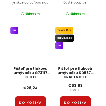
je skvelou voľbou na...
časté použitie.
Skladom
Skladom
TIP
19 %
SLEVOAKCE
TIP
Pištoľ pre tlakovú
Pištoľ pre tlakovú
umývačku G73117
umývačku KD5377
GEKO
KRAFT&DELE
€63,93
€28,24
€79,88
DO KOŠÍKA
DO KOŠÍKA