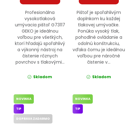
Profesionálna
Pištoľ je spoľahlivým
vysokotlaková
doplnkom ku každej
umývacia pištoľ G73117
tlakovej umývačke.
GEKO je ideálnou
Ponúka vysoký tlak,
voľbou pre všetkých,
pohodlné ovládanie a
ktorí hľadajú spoľahlivý
odolnú konštrukciu,
a výkonný nástroj na
vďaka čomu je ideálnou
čistenie rôznych
voľbou pre náročné
povrchov s tlakovými...
čistenie v...
Skladom
Skladom
NOVINKA
NOVINKA
TIP
TIP
DOPRAVA ZADARMO