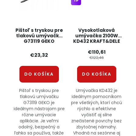
TIP
Pištoľ s tryskou pre
Vysokotlaková
tlakovú umývačku
umývačka 2100W
G73119 GEKO
KD432 KRAFT&DELE
€110,61
€23,32
€122,46
DO KOŠÍKA
DO KOŠÍKA
Pištoľ s tryskou pre
Umývačka KD432 je
tlakovú umývačku
ideálnym pomocníkom
G73119 GEKO je
pre všetkých, ktorí chcú
ideálnym nástrojom pre
rýchlo a efektívne
rôzne umývacie
vyčistiť aj silne
aplikácie. Je veľmi
znečistené povrchy bez
odolný, bezpečný a
zbytočnej námahy.
ľahko sa používa, takže
Vhodná na sezónne aj