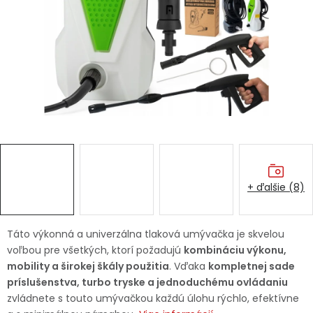
Ochranné pracovné pomôcky
Vianoce
Fotovoltaika
Značky
+ ďalšie (8)
Servis náradia
Hodnotenie obchodu
Táto výkonná a univerzálna tlaková umývačka je skvelou
voľbou pre všetkých, ktorí požadujú
kombináciu výkonu,
Doprava a platba
Váš zákaznícky účet
mobility a širokej škály použitia
. Vďaka
kompletnej sade
príslušenstva, turbo tryske a jednoduchému ovládaniu
Kontakty
zvládnete s touto umývačkou každú úlohu rýchlo, efektívne