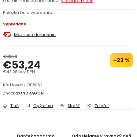
a s minimálnou námahou.
Viac informácií
PODPORA
Položka bola vypredaná…
Vypredané
Reklamačný formulár
Odstúpenie v lehote 14 dní
Možnosti doručenia
Obchodné podmienky
Reklamačný poriadok
Podmienky ochrany osobných údajov
€69,63
–23 %
€53,24
€43,28 bez DPH
+
Přihlášení
Registrace
Jednotková cena:
Kód tovaru:
OD5062
Značka:
ONDRAGON
Tlač
Opýtať sa
Strážiť
Zdieľať
Darček zadarmo
Odosielame v rovnaký deň