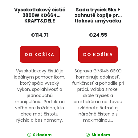
Vysokotlakový čistič
Sada trysiek 5ks +
2800W KD664
zahnuté kopije pre
KRAFT&DELE
tlakovú umývačku
G73145 GEKO
€114,71
€24,55
DO KOŠÍKA
DO KOŠÍKA
Vysokotlakový čistič je
Súprava G73145 GEKO
ideálnym pomocníkom,
kombinuje odolnosť,
ktorý spája vysoký
funkčnosť a pohodlie pri
výkon, spoľahlivosť a
práci. Vďaka širokej
jednoduchú
škále trysiek a
manipuláciu. Perfektná
praktickému nástavcu
voľba pre každého, kto
zvládnete šetrné aj
chce mať čistotu
náročné čistenie s
rýchlo a bez námahy.
maximálnou...
Skladom
Skladom