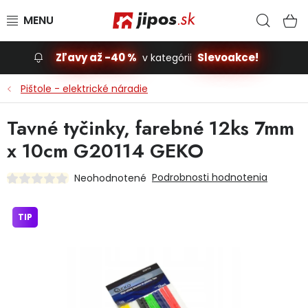
Prejsť na obsah
Hľad
N
Zľavy až -40 %
Slevoakce!
v kategórii
Slevoakce
Pištole - elektrické náradie
Stavba, dom
Tavné tyčinky, farebné 12ks 7mm
x 10cm G20114 GEKO
Dielňa
Podrobnosti hodnotenia
Neohodnotené
Záhrada
TIP
Príslušenstvo pre automobily
Vybavenie a hračky pre deti
Domácnosť