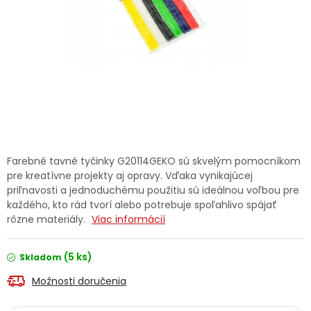
Ochranné pracovné pomôcky
Vianoce
Fotovoltaika
Značky
Farebné tavné tyčinky G20114GEKO sú skvelým pomocníkom
pre kreatívne projekty aj opravy. Vďaka vynikajúcej
priľnavosti a jednoduchému použitiu sú ideálnou voľbou pre
každého, kto rád tvorí alebo potrebuje spoľahlivo spájať
Servis náradia
Hodnotenie obchodu
rôzne materiály.
Viac informácií
Doprava a platba
Váš zákaznícky účet
(5 ks)
Skladom
Možnosti doručenia
Kontakty