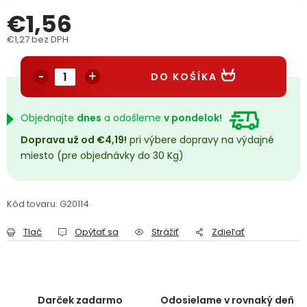
PODPORA
€1,56
€1,27 bez DPH
Jednotková cena:
Reklamačný formulár
Odstúpenie v lehote 14 dní
DO KOŠÍKA
Obchodné podmienky
Reklamačný poriadok
Objednajte
dnes
a odošleme
v pondelok!
Podmienky ochrany osobných údajov
Doprava už od €4,19!
pri výbere dopravy na výdajné
miesto (pre objednávky do 30 Kg)
+
Přihlášení
Registrace
Kód tovaru:
G20114
Tlač
Opýtať sa
Strážiť
Zdieľať
Darček zadarmo
Odosielame v rovnaký deň