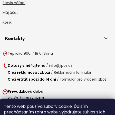
Servis nářadí
Můj účet
Košík
Kontakty
Teplická 906, 418 01 Bílina
Dotazy směřujte na
/
info@jipos.cz
Chci reklamovat zboží
/
Reklamační formulář
Chci vrátit zboží do 14 dní
/
Formulář pro vrácení zboží
Prevádzková doba
Po-Čt /
8:00 - 15:00
Pá /
7:30 - 14:30
Tento web používa súbory cookie. Ďalším
prechádzaním tohto webu vyjadrujete súhlas s ich
Obedňajšia prestávka /
11:00 - 11:30