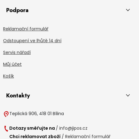
Podpora
Reklamační formulář
Odstoupení ve lhůtě 14 dní
Servis nářadí
Můj účet
Košík
Kontakty
Teplická 906, 418 01 Bílina
Dotazy směřujte na
/
info@jipos.cz
Chci reklamovat zboží
/
Reklamační formulář