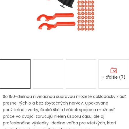
Ochranné pracovné pomôcky
Vianoce
Fotovoltaika
Značky
+ ďalšie (7)
Servis náradia
Hodnotenie obchodu
So 150-dielnou nivelačnou súpravou môžete obkladačky klásť
presne, rýchlo a bez zbytočných nervov. Opakovane
Doprava a platba
Váš zákaznícky účet
použiteľné svorky, široká škála hrúbok spojov a možnosť
práce vo dvojici zaručujú nielen úsporu času, ale aj
Kontakty
profesionálne výsledky. Ideálna voľba pre všetkých, ktorí