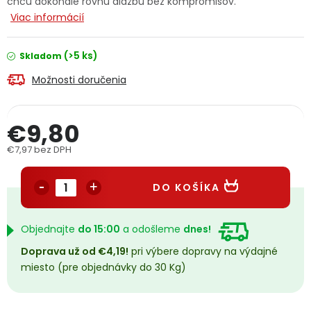
chcú dokonale rovnú dlažbu bez kompromisov.
PODPORA
Viac informácií
(>5 ks)
Skladom
Reklamačný formulár
Odstúpenie v lehote 14 dní
Možnosti doručenia
Obchodné podmienky
Reklamačný poriadok
€9,80
Podmienky ochrany osobných údajov
€7,97 bez DPH
Jednotková cena:
+
Přihlášení
Registrace
DO KOŠÍKA
Objednajte
do 15:00
a odošleme
dnes!
Doprava už od €4,19!
pri výbere dopravy na výdajné
miesto (pre objednávky do 30 Kg)