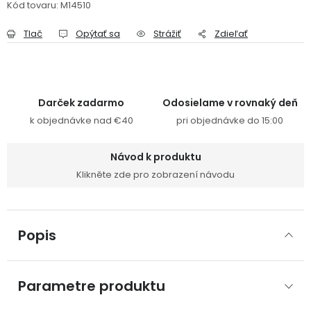
Kód tovaru:
M14510
Tlač
Opýtať sa
Strážiť
Zdieľať
Darček zadarmo
Odosielame v rovnaký deň
k objednávke nad €40
pri objednávke do 15:00
Návod k produktu
Klikněte zde pro zobrazení návodu
Popis
Parametre produktu