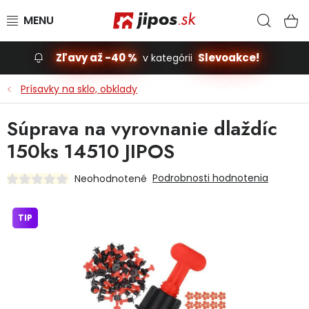
Prejsť na obsah
Hľad
N
Zľavy až -40 %
Slevoakce!
v kategórii
Slevoakce
Prísavky na sklo, obklady
Stavba, dom
Súprava na vyrovnanie dlaždíc
150ks 14510 JIPOS
Dielňa
Podrobnosti hodnotenia
Neohodnotené
Záhrada
TIP
Príslušenstvo pre automobily
Vybavenie a hračky pre deti
Domácnosť